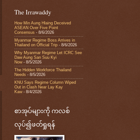
The Irrawaddy
How Min Aung Hlaing Deceived
ASEAN Over Five Point
Consensus
- 8/6/2026
Myanmar Regime Boss Arrives in
Thailand on Official Trip
- 8/6/2026
Why Myanmar Regime Let ICRC See
Daw Aung San Suu Kyi
Now
- 8/5/2026
The Hidden Workforce Thailand
Needs
- 8/5/2026
KNU Says Regime Column Wiped
Out in Clash Near Lay Kay
Kaw
- 8/4/2026
စာအုပ်များကို ကလစ်
လုပ်၍ဖတ်ရှုရန်