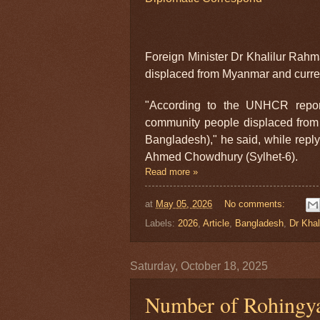
Foreign Minister Dr Khalilur Rah
displaced from Myanmar and curren
"According to the UNHCR repor
community people displaced from 
Bangladesh)," he said, while repl
Ahmed Chowdhury (Sylhet-6).
Read more »
at
May 05, 2026
No comments:
Labels:
2026
,
Article
,
Bangladesh
,
Dr Kha
Saturday, October 18, 2025
Number of Rohingyas 