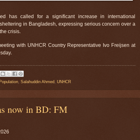
 has called for a significant increase in international
sheltering in Bangladesh, expressing serious concern over a
he crisis.
eting with UNHCR Country Representative Ivo Freijsen at
esday.
Population
,
Salahuddin Ahmed
,
UNHCR
as now in BD: FM
2026