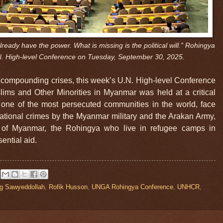
ready have the power. What is missing is the political will.” Rohingya
.N. High-level Conference on Tuesday, September 30, 2025.
compounding crises, this week’s U.N. High-level Conference
lims and Other Minorities in Myanmar was held at a critical
ne of the most persecuted communities in the world, face
ernational crimes by the Myanmar military and the Arakan Army,
 of Myanmar, the Rohingya who live in refugee camps in
ential aid.
g Sawyeddollah
,
Rofik Husson
,
UNGA Rohingya Conference
,
UNHCR
,