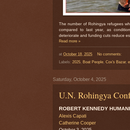
The number of Rohingya refugees who l
compared to last year, as conditio
deteriorate and funding cuts reduce es
Read more »
at
October 18, 2025
No comments:
Labels:
2025
,
Boat People
,
Cox's Bazar
,
e
Saturday, October 4, 2025
U.N. Rohingya Conf
ROBERT KENNEDY HUMAN
Alexis Capati
Catherine Cooper
October 3, 2025