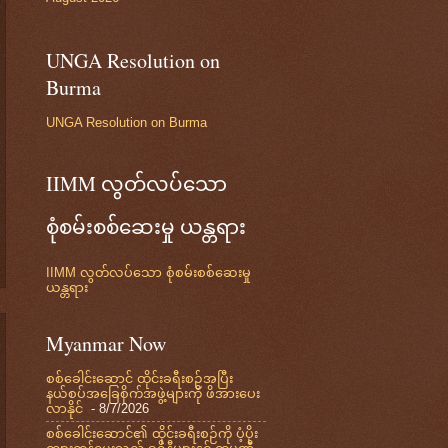
UNGA Resolution on
Burma
UNGA Resolution on Burma
IIMM လွတ်လပ်သော
စုံစမ်းစစ်ဆေးမှု ယန္တရား
IIMM လွတ်လပ်သော စုံစမ်းစစ်ဆေးမှု
ယန္တရား
Myanmar Now
စစ်ခေါင်းဆောင် ထိုင်းခရီးစဉ်အပြီး
နယ်စပ်အခြေစိုက်အဖွဲ့များကို ဖိအားပေး
လာနိုင်
- 8/7/2026
စစ်ခေါင်းဆောင်၏ ထိုင်းခရီးစဉ်ကို ပံ့ပိုး