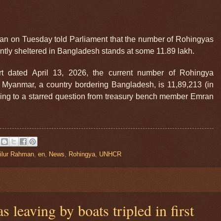
man on Tuesday told Parliament that the number of Rohingyas
tly sheltered in Bangladesh stands at some 11.89 lakh.
t dated April 13, 2026, the current number of Rohingya
Myanmar, a country bordering Bangladesh, is 11,89,213 (in
ying to a starred question from treasury bench member Emran
lilur Rahman
,
en
,
News
,
Rohingya
,
UNHCR
leaving by boats tripled in first