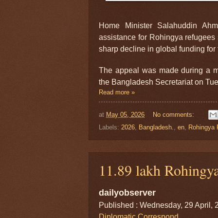
Home Minister Salahuddin Ahmed
assistance for Rohingya refugees 
sharp decline in global funding for t
The appeal was made during a me
the Bangladesh Secretariat on Tu
Read more »
at
May 05, 2026
No comments:
Labels:
2026
,
Bangladesh.
,
en
,
Rohingya 
11.89 lakh Rohingy
dailyobserver
Published : Wednesday, 29 April, 
Diplomatic Correspond