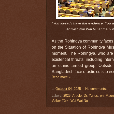
“You already have the evidence. You al
Activist Wai Wai Nu at the U
As the Rohingya community faces 
on the Situation of Rohingya Mus
moment. The Rohingya, who are o
existential threats, including int
an ethnic armed group. Outside
Bangladesh face drastic cuts to ess
Read more »
at
October 04, 2025
No comments:
Labels:
2025
,
Article
,
Dr. Yunus
,
en
,
Maun
Volker Türk
,
Wai Wai Nu