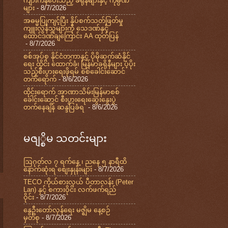
ကျားကန်ပေးသည့် ခရိုနီများနှင့် ကုမ္ပဏီ
များ
- 8/7/2026
အဓမ္မပြုကျင့်ပြီး နှိပ်စက်သတ်ဖြတ်မှု
ကျူးလွန်သူများကို သေဒဏ်နှင့်
ထောင်ဒဏ်ချကြောင်း AA ထုတ်ပြန်
- 8/7/2026
စစ်အုပ်စု နိုင်ငံတကာနှင့် ပိုမိုဆက်ဆံနိုင်
ရေး ထိုင်း ထောက်ခံ၊ မြန်မာခရိုနီများ ပံ့ပိုး
သည့်စီးပွားရေးဖိုရမ် စစ်ခေါင်းဆောင်
တက်ရောက်
- 8/6/2026
ထိုင်းရောက် အာဏာသိမ်းမြန်မာစစ်
ခေါင်းဆောင် စီးပွားရေးဆွေးနွေးပွဲ
တက်နေချိန် ဆန္ဒပြခံရ
- 8/6/2026
မဇျ္စိမ သတင်းများ
ဩဂုတ်လ ၇ ရက်နေ့ ၊ ညနေ ၅ နာရီထိ
နောက်ဆုံးရ စျေးနှုန်းများ
- 8/7/2026
TECO ကိုယ်စားလှယ် ပီတာလန်း (Peter
Lan) နှင့် စကားဝိုင်း လက်ဖက်ရည်
ဝိုင်း
- 8/7/2026
နွေဦးတော်လှန်ရေး မဇ္ဈိမ နေ့စဉ်
မှတ်စု
- 8/7/2026