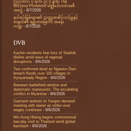
ဩဂုတ်လ ၇ ရက်၊ ည ၇ နာရီ၊ The
Mizzima Primetime မဇ္စျိမသတင်းအစီ
အစဥ်
- 8/7/2026
နယ်စပ်မြစ်များ၏ သတ္တုအဆိပ်သင့်မှုနှင့်
တရုတ်၏ ဗျူဟာမြောက် အခန်း
ကဏ္ဍ
- 8/7/2026
DVB
Kachin residents fear loss of Starlink
lifeline amid wave of regional
disruptions
- 8/6/2026
Two confirmed dead as Ngawun Dam
breach floods over 100 villages in
Ayeyarwady Region
- 8/6/2026
Between battlefield attrition and
diplomatic maneuvers: The escalating
conflict in Myanmar
- 8/6/2026
Garment workers in Yangon demand
meeting with owner as strike over
wages continues
- 8/6/2026
Min Aung Hlaing begins controversial
two-day visit to Thailand amid global
backlash
- 8/6/2026