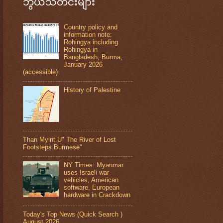
ဘွယ်သတင်းများ
Country policy and
information note:
Rohingya including
Rohingya in
Bangladesh, Burma,
January 2026
(accessible)
History of Palestine
Than Myint U" The River of Lost
Footsteps Burmese"
NY Times: Myanmar
uses Israeli war
vehicles, American
software, European
hardware in Crackdown
Today's Top News (Quick Search )
August 2026