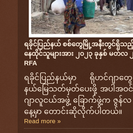
ရခိုင်ပြည်နယ် စစ်တွေမြို့အနီးတွင်ရှိသည
နေထိုင်သူများအား ၂၀၂၃ ခုနှစ် မတ်လ 
RFA
ရခိုင်ပြည်နယ်မှာ ရိုဟင်ဂျာတွေ 
နယ်မြေသတ်မှတ်ပေးဖို့ အပါအဝင်
ဂျာလူငယ်အဖွဲ့ ခြောက်ဖွဲ့က ဇွန်
နေ့မှာ တောင်းဆိုလိုက်ပါတယ်။
Read more »