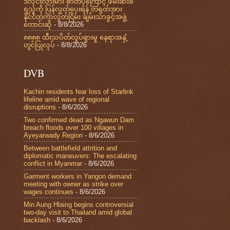
ဒလိုင်းလားမား ဓာတ်ပုံကြောင့် ဖမ်းဆီးခံ
ရသူကို ပြန်လွှတ်ပေးရန် တရုတ်အား
နိုင်ငံတကာလွတ်ငြိမ်း ချမ်းသာခွင့်အဖွဲ့
တောင်းဆို
- 8/8/2026
၈၈၈၈ ထီးသပိတ်လှုပ်ရှားမှု နေရာအနှံ့
တွင်ပြုလုပ်
- 8/8/2026
DVB
Kachin residents fear loss of Starlink
lifeline amid wave of regional
disruptions
- 8/6/2026
Two confirmed dead as Ngawun Dam
breach floods over 100 villages in
Ayeyarwady Region
- 8/6/2026
Between battlefield attrition and
diplomatic maneuvers: The escalating
conflict in Myanmar
- 8/6/2026
Garment workers in Yangon demand
meeting with owner as strike over
wages continues
- 8/6/2026
Min Aung Hlaing begins controversial
two-day visit to Thailand amid global
backlash
- 8/6/2026