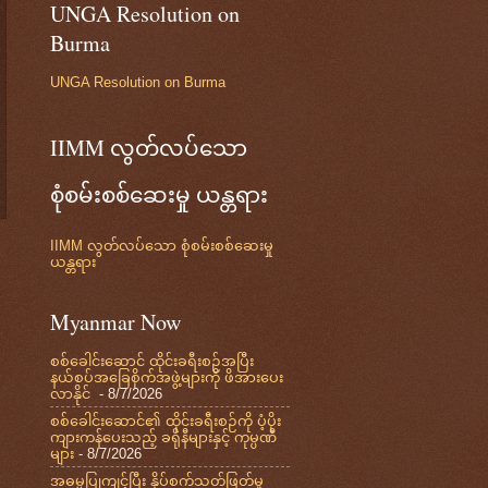
UNGA Resolution on
Burma
UNGA Resolution on Burma
IIMM လွတ်လပ်သော
စုံစမ်းစစ်ဆေးမှု ယန္တရား
IIMM လွတ်လပ်သော စုံစမ်းစစ်ဆေးမှု
ယန္တရား
Myanmar Now
စစ်ခေါင်းဆောင် ထိုင်းခရီးစဉ်အပြီး
နယ်စပ်အခြေစိုက်အဖွဲ့များကို ဖိအားပေး
လာနိုင်
- 8/7/2026
စစ်ခေါင်းဆောင်၏ ထိုင်းခရီးစဉ်ကို ပံ့ပိုး
ကျားကန်ပေးသည့် ခရိုနီများနှင့် ကုမ္ပဏီ
များ
- 8/7/2026
အဓမ္မပြုကျင့်ပြီး နှိပ်စက်သတ်ဖြတ်မှု