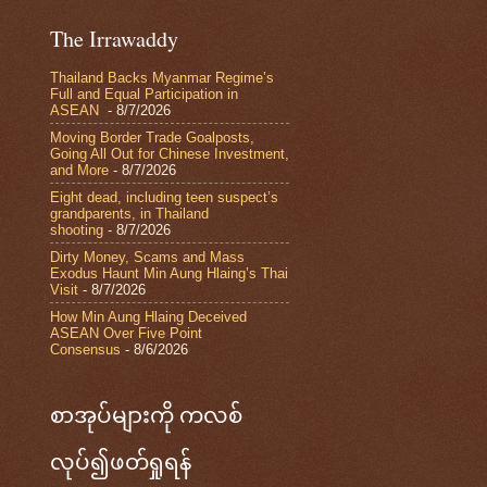
The Irrawaddy
Thailand Backs Myanmar Regime’s
Full and Equal Participation in
ASEAN
- 8/7/2026
Moving Border Trade Goalposts,
Going All Out for Chinese Investment,
and More
- 8/7/2026
Eight dead, including teen suspect’s
grandparents, in Thailand
shooting
- 8/7/2026
Dirty Money, Scams and Mass
Exodus Haunt Min Aung Hlaing’s Thai
Visit
- 8/7/2026
How Min Aung Hlaing Deceived
ASEAN Over Five Point
Consensus
- 8/6/2026
စာအုပ်များကို ကလစ်
လုပ်၍ဖတ်ရှုရန်