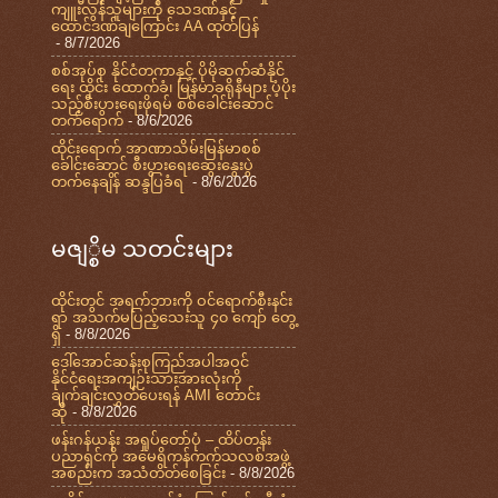
ကျူးလွန်သူများကို သေဒဏ်နှင့်
ထောင်ဒဏ်ချကြောင်း AA ထုတ်ပြန်
- 8/7/2026
စစ်အုပ်စု နိုင်ငံတကာနှင့် ပိုမိုဆက်ဆံနိုင်
ရေး ထိုင်း ထောက်ခံ၊ မြန်မာခရိုနီများ ပံ့ပိုး
သည့်စီးပွားရေးဖိုရမ် စစ်ခေါင်းဆောင်
တက်ရောက်
- 8/6/2026
ထိုင်းရောက် အာဏာသိမ်းမြန်မာစစ်
ခေါင်းဆောင် စီးပွားရေးဆွေးနွေးပွဲ
တက်နေချိန် ဆန္ဒပြခံရ
- 8/6/2026
မဇျ္စိမ သတင်းများ
ထိုင်းတွင် အရက်ဘားကို ဝင်ရောက်စီးနင်း
ရာ အသက်မပြည့်သေးသူ ၄၀ ကျော် တွေ့
ရှိ
- 8/8/2026
ဒေါ်အောင်ဆန်းစုကြည်အပါအဝင်
နိုင်ငံရေးအကျဉ်းသားအားလုံးကို
ချက်ချင်းလွှတ်ပေးရန် AMI တောင်း
ဆို
- 8/8/2026
ဖန်းဂန်ယန်း အရှုပ်တော်ပုံ – ထိပ်တန်း
ပညာရှင်ကို အမေရိကန်ကက်သလစ်အဖွဲ့
အစည်းက အသံတိတ်စေခြင်း
- 8/8/2026