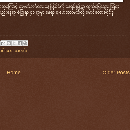
ေကြောင့် တဖက်ဘင်္ဂလားဒေ့ရှ်နိုင်ငံကို နေရပ်စွန့်ခွာ ထွက်ပြေးသွားကြတဲ့
းနေရာ စံပြုရွာ ၄၁ ရွာမှာ နေရာ ချပေးသွားမယ်လို့ မောင်တောခရိုင်ဒု
ာင်တော
,
သတင်း
Home
Older Posts