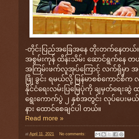
-တိုင်းပြည်အခြေအနေ တိုးတက်နေတယ်။ လ
အစွမ်းကုန် ထိန်းသိမ်း ဆောင်ရွက်နေ တယ်
အကြမ်းဖက်လူအုပ်ကြောင့် လက်ရှိမှာ အကြ
ဖြို ခွင်း ရမယ်လို့ မြန်မာစစ်ကောင်စီ
နိုင်ငံရေးလမ်းပြမြေပုံကို ချမှတ်ရေးဆွဲ
ရွေးကောက်ပွဲ ၂ နှစ်အတွင်း လုပ်ပေးမယ
နား ထောင်စေချင်ပါ တယ်။
Read more »
at
April 11, 2021
No comments: