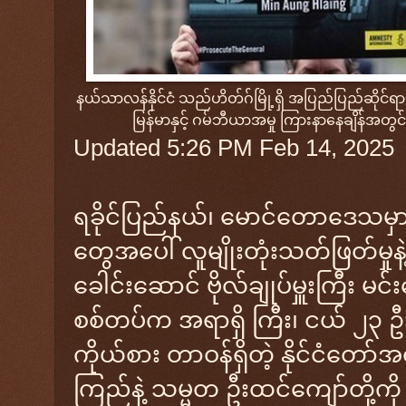
နယ်သာလန်နိုင်ငံ သည်ဟိတ်ဂ်မြို့ရှိ အပြည်ပြည်ဆိုင်ရ
မြန်မာနှင့် ဂမ်ဘီယာအမှု ကြားနာနေချိန်အတွင
Updated 5:26 PM Feb 14, 2025
ရခိုင်ပြည်နယ်၊ မောင်တောဒေသမှာ
တွေအပေါ် လူမျိုးတုံးသတ်ဖြတ်မှုနဲ
ခေါင်းဆောင် ဗိုလ်ချုပ်မှူးကြီး မင
စစ်တပ်က အရာရှိ ကြီး၊ ငယ် ၂၃ ဦးန
ကိုယ်စား တာဝန်ရှိတဲ့ နိုင်ငံတော်အ
ကြည်နဲ့ သမ္မတ ဦးထင်ကျော်တို့ကိ