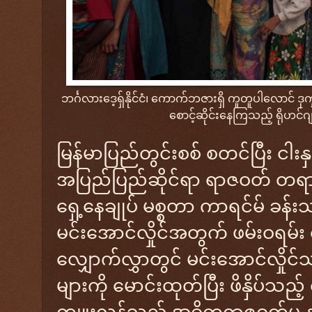
ဘင်္ဂလားဒေ့ရှ်နိုင်ငံ၊ ကောက်ဘဇားရှိ ကူတူပါလောင် ဒုက္
စောင့်ဆိုင်းနေကြသည့် ရိုဟင်ဂ
မြန်မာပြည်တွင်းစစ် စတင်ပြီး ငါ
အပြည်ပြည်ဆိုင်ရာ ရာဇဝတ် တရားရ
ရှေ့နေချုပ် မစ္စတာ ကာရင်မ် ခန်
မင်းအောင်လှိုင်အတွက် ဖမ်းဝရမ်
လျှောက်လွှာတွင် မင်းအောင်လှိုင
များကို မောင်းထုတ်ပြီး ဖိနှိပ်သည့