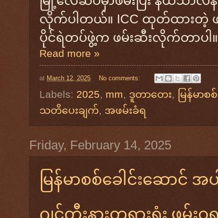
မြို့လေဆိပ်မှာဖမ်းပြီး နယ်သာလန်နို
လိုက်ပါတယ်။ ICC ထုတ်ထားတဲ့ ဖမ
ပိုင်ရဲတပ်ဖွဲ့က ဖမ်းဆီးလိုက်တာပါ။
Read more »
at
March 12, 2025
No comments:
Labels:
2025
,
mm
,
ဒူတာတေး
,
မြန်မာစစ
သတိပေးချက်
,
အဖမ်းခံရ
Friday, February 14, 2025
မြန်မာစစ်ခေါင်းဆောင် အ
ဂျင်တီးနားတရားရုံး ဖမ်းဝ