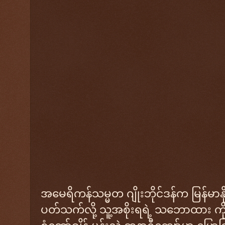
အမေရိကန်သမ္မတ ဂျိုးဘိုင်ဒန်က မြန်မာနို
ပတ်သက်လို့ သူ့အစိုးရရဲ့ သဘောထား ကို 