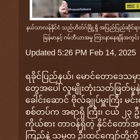
နယ်သာလန်နိုင်ငံ သည်ဟိတ်ဂ်မြို့ရှိ အပြည်ပြည်ဆိုင်ရ
မြန်မာနှင့် ဂမ်ဘီယာအမှု ကြားနာနေချိန်အတွင်
Updated 5:26 PM Feb 14, 2025
ရခိုင်ပြည်နယ်၊ မောင်တောဒေသမှာ
တွေအပေါ် လူမျိုးတုံးသတ်ဖြတ်မှုနဲ
ခေါင်းဆောင် ဗိုလ်ချုပ်မှူးကြီး မင
စစ်တပ်က အရာရှိ ကြီး၊ ငယ် ၂၃ ဦးန
ကိုယ်စား တာဝန်ရှိတဲ့ နိုင်ငံတော်အ
ကြည်နဲ့ သမ္မတ ဦးထင်ကျော်တို့ကိ