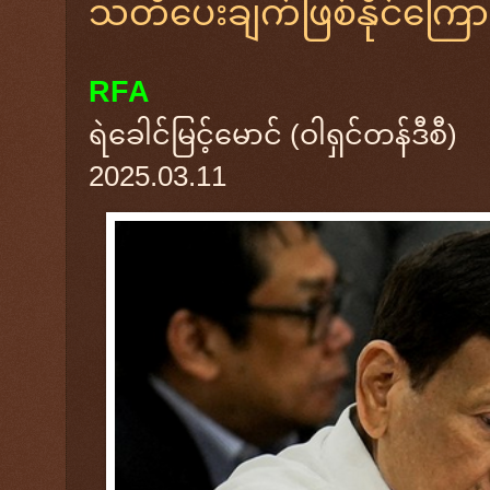
သတိပေးချက်ဖြစ်နိုင်ကြေ
RFA
ရဲခေါင်မြင့်မောင် (ဝါရှင်တန်ဒီစီ)
2025.03.11