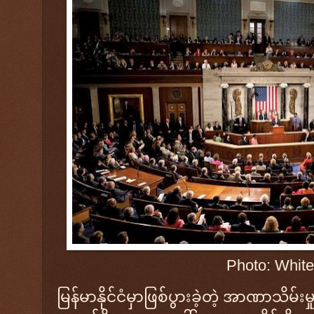
Photo: Whit
မြန်မာနိုင်ငံမှာဖြစ်ပွားခဲ့တဲ့ အာဏာသိမ်းမှု