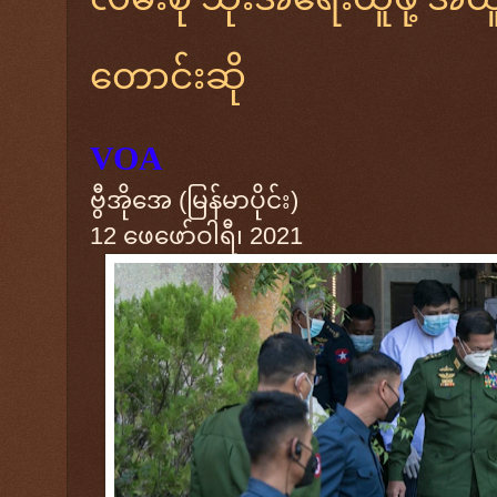
တောင်းဆို
VOA
ဗွီအိုအေ (မြန်မာပိုင်း)
12 ဖေဖော်ဝါရီ၊ 2021