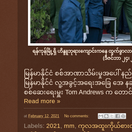
ရန်ကုန်မြို့ရှိ ဟိန္ဒူဘုရားကျောင်းကနေ ထွက်ခွာလာတဲ
(ဒီဇင်ဘာ ၂၄၊
မြန်မာနိုင်ငံ စစ်အာဏာသိမ်းမှုအပေါ် နည်းလ
မြန်မာနိုင်ငံ လူ့အခွင့်အရေးအခြေ အေ န
စစ်ဆေးရေးမှူး Tom Andrews က တောင်
Read more »
at
February 12, 2021
No comments:
Labels:
2021
,
mm
,
ကုလအထူးကိုယ်စား