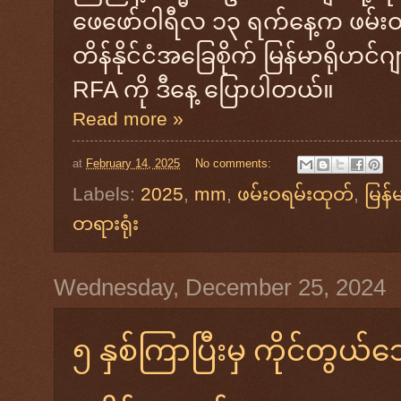
ဖေဖော်ဝါရီလ ၁၃ ရက်နေ့က ဖမ်းဝရ
တိန်နိုင်ငံအခြေစိုက် မြန်မာရို
RFA ကို ဒီနေ့ ပြောပါတယ်။
Read more »
at
February 14, 2025
No comments:
Labels:
2025
,
mm
,
ဖမ်းဝရမ်းထုတ်
,
မြန်
တရားရုံး
Wednesday, December 25, 2024
၅ နှစ်ကြာပြီးမှ ကိုင်တွယ