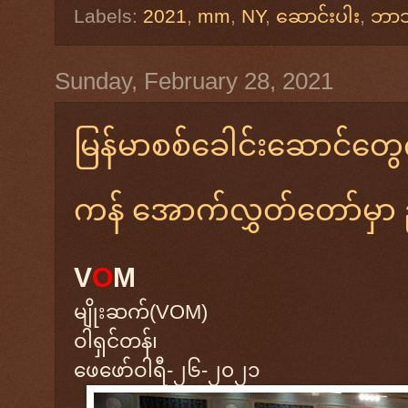
Labels:
2021
,
mm
,
NY
,
ဆောင်းပါး
,
ဘာသ
Sunday, February 28, 2021
မြန်မာစစ်ခေါင်းဆောင်တွေ
ကန် အောက်လွှတ်တော်မှာ
V
O
M
မျိုးဆက်(VOM)
ဝါရှင်တန်၊
ဖေဖော်ဝါရီ-၂၆-၂၀၂၁