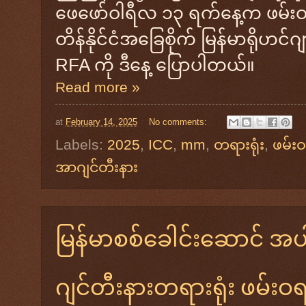
ဖေဖော်ဝါရီလ ၁၃ ရက်နေ့က ဖမ်းဝရ
တိန်နိုင်ငံအခြေစိုက် မြန်မာရို
RFA ကို ဒီနေ့ ပြောပါတယ်။
Read more »
at
February 14, 2025
No comments:
Labels:
2025
,
ICC
,
mm
,
တရားရုံး
,
ဖမ်း
အာဂျင်တီးနား
မြန်မာစစ်ခေါင်းဆောင် အ
ဂျင်တီးနားတရားရုံး ဖမ်းဝ