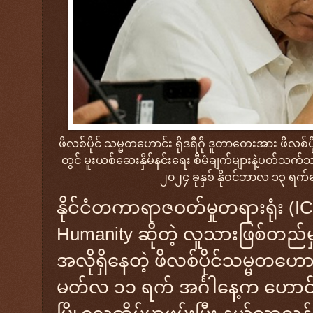
ဖိလစ်ပိုင် သမ္မတဟောင်း ရိုဒရီဂို ဒူတာတေးအား ဖိလစ်ပ
တွင် မူးယစ်ဆေးနှိမ်နင်းရေး စီမံချက်များနဲ့ပတ်သ
၂၀၂၄ ခုနှစ် နိုဝင်ဘာလ ၁၃ ရက်
နိုင်ငံတကာရာဇဝတ်မှုတရားရုံး (I
Humanity ဆိုတဲ့ လူသားဖြစ်တည်မှုက
အလိုရှိနေတဲ့ ဖိလစ်ပိုင်သမ္မတဟောင
မတ်လ ၁၁ ရက် အင်္ဂါနေ့က ဟော