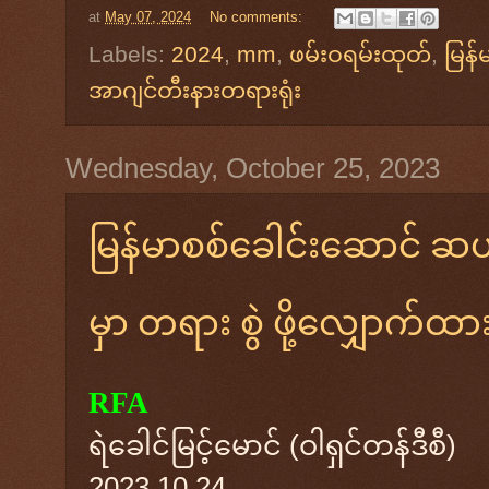
at
May 07, 2024
No comments:
Labels:
2024
,
mm
,
ဖမ်းဝရမ်းထုတ်
,
မြန်
အာဂျင်တီးနားတရားရုံး
Wednesday, October 25, 2023
မြန်မာစစ်ခေါင်းဆောင် ဆယ်ဦး
မှာ တရား စွဲ ဖို့လျှောက်ထာ
RFA
ရဲခေါင်မြင့်မောင် (ဝါရှင်တန်ဒီစီ)
2023.10.24