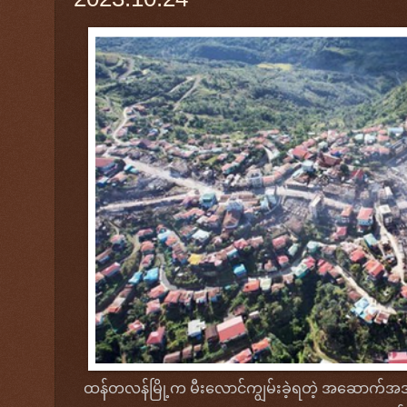
ထန်တလန်မြို့က မီးလောင်ကျွမ်းခဲ့ရတဲ့ အဆောက်အ