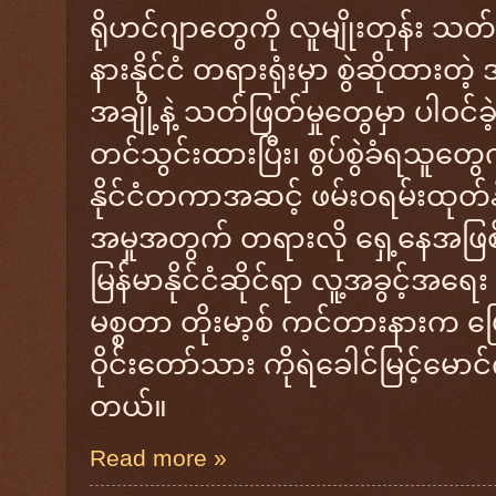
ရိုဟင်ဂျာတွေကို လူမျိုးတုန်း သတ်ဖ
နားနိုင်ငံ တရားရုံးမှာ စွဲဆိုထားတဲ
အချို့နဲ့ သတ်ဖြတ်မှုတွေမှာ ပါဝင်
တင်သွင်းထားပြီး၊ စွပ်စွဲခံရသူတွေ
နိုင်ငံတကာအဆင့် ဖမ်းဝရမ်းထုတ်နိုင
အမှုအတွက် တရားလို ရှေ့နေအဖြစ
မြန်မာနိုင်ငံဆိုင်ရာ လူ့အခွင့်အ
မစ္စတာ တိုးမာ့စ် ကင်တားနားက 
ဝိုင်းတော်သား ကိုရဲခေါင်မြင့်မော
တယ်။
Read more »