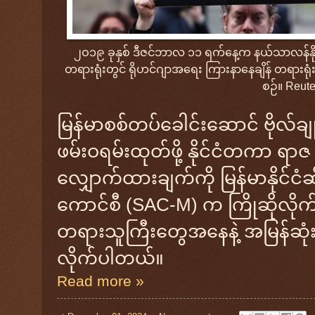
၂ဝ၁၉ ခုနှစ် ဒီဇင်ဘာလ ၁၁ ရက်နေ့က နယ်သာလန်နိုင
တရားရုံးတွင် ရိုဟင်ဂျာအရေး ကြားနာနေချိန် တရား
စဉ်။
Reut
မြန်မာစစ်တပ်ခေါင်းဆောင် ဗိုလ်ချုပ
ဖမ်းဝရမ်းထုတ်ဖို့ နိုင်ငံတကာ ရာဇ
လျှောက်ထားချက်ကို မြန်မာနိုင်င
ကောင်စီ (SAC-M) က ကြိုဆိုလိုက်
တရားသူကြီးတွေအနေနဲ့ အမြန်ဆုံး ဖ
လိုက်ပါတယ်။
Read more »