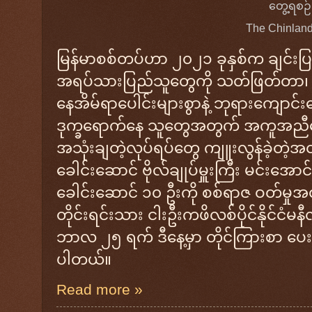
တွေ့ရစဉ်
The Chinland
မြန်မာစစ်တပ်ဟာ ၂၀၂၁ ခုနှစ်က ချင်းပြ
အရပ်သားပြည်သူတွေကို သတ်ဖြတ်တာ၊ 
နေအိမ်ရာပေါင်းများစွာနဲ့ ဘုရားကျောင်းတွ
ဒုက္ခရောက်နေ သူတွေအတွက် အကူအညီတ
အသုံးချတဲ့လုပ်ရပ်တွေ ကျူးလွန်ခဲ့တဲ့
ခေါင်းဆောင် ဗိုလ်ချုပ်မှူးကြီး မင်းအောင်
ခေါင်းဆောင် ၁၀ ဦးကို စစ်ရာဇ ဝတ်မှုအတွ
တိုင်းရင်းသား ငါးဦးကဖိလစ်ပိုင်နိုင်ငံ
ဘာလ ၂၅ ရက် ဒီနေ့မှာ တိုင်ကြားစာ ပေးပ
ပါတယ်။
Read more »