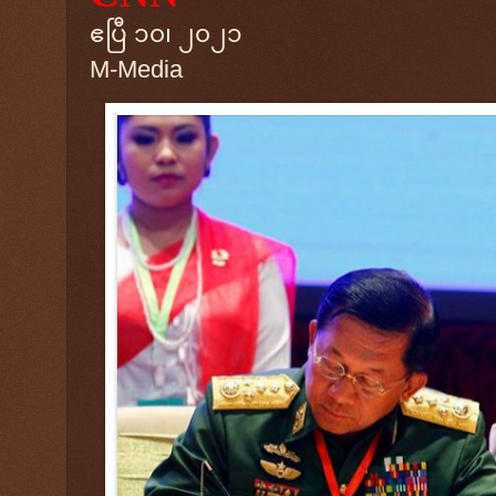
ဧပြီ ၁၀၊ ၂၀၂၁
M-Media