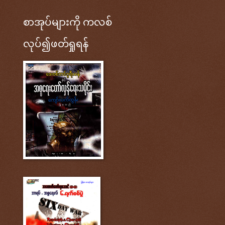
စာအုပ်များကို ကလစ်
လုပ်၍ဖတ်ရှုရန်