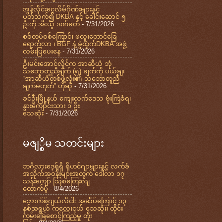
အွန်လိုင်းငွေလိမ်ဂိုဏ်းများနှင့်
ပတ်သက်၍ DKBA နှင့် ခေါင်းဆောင် ၅
ဦးကို အီးယူ ဒဏ်ခတ်
- 7/31/2026
စစ်တပ်စစ်ကြောင်း ဖလူးတောင်ခြေ
ရောက်လာ ၊ BGF နဲ့ ခွဲထွက်DKBA အဖွဲ့
လမ်းပြပေးနေ
- 7/31/2026
ဦးမင်းအောင်လှိုင်က အာဆီယံ ဘုံ
သဘောတူညီချက် (၅) ချက်ကို ပယ်ချ၊
“အာဆီယံတစ်ဖွဲ့လုံး၏ သဘောတူညီ
ချက်မဟုတ်” ဟုဆို
- 7/31/2026
ခင်ဦးမြို့နယ် ကျေးလက်ဒေသ ဗုံးကြဲခံရ၊
နွားကျောင်းသား ၁ ဦး
သေဆုံး
- 7/31/2026
မဇျ္စိမ သတင်းများ
ဘင်္ဂလားဒေ့ရှ်ရှိ ရိုဟင်ဂျာများနှင့် လက်ခံ
အသိုက်အဝန်းများအတွက် ဒေါ်လာ ၁၇
သန်းကျော် ဩစတြေးလျ
ထောက်ပံ့
- 8/4/2026
ဘောက်စ်ဂျယ်လီငါး အဆိပ်ကြောင့် ၁၃
နှစ်အရွယ် ကလေးငယ် သေဆုံး၊ ထိုင်း
ကမ်းခြေစောင့်ကြည့်မှု တိုး