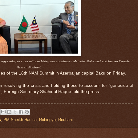
ingya refugee crisis with her Malaysian counterpart Mahathir Mohamad and Iranian President
Hassan Rouhani.
nes of the 18th NAM Summit in Azerbaijan capital Baku on Friday.
n resolving the crisis and holding those to accounr for “genocide of
”, Foreign Secretary Shahidul Haque told the press.
s
,
PM Sheikh Hasina
,
Rohingya
,
Rouhani