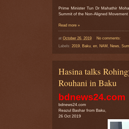
Prime Minister Tun Dr Mahathir Moha
Summit of the Non-Aligned Movement c
Read more »
at
October 26, 2019
No comments:
Labels:
2019
,
Baku
,
en
,
NAM
,
News
,
Sum
Hasina talks Rohing
Rouhani in Baku
bdnews24.com
bdnews24.com
Reazul Bashar from Baku,
26 Oct 2019