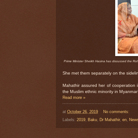
Prime Minister Sheikh Hasina has discussed the Roh
She met them separately on the sideli
Mahathir assured her of cooperation i
the Muslim ethnic minority in Myanmar
Read more »
at
October 26, 2019
No comments:
Labels:
2019
,
Baku
,
Dr Mahathir
,
en
,
New