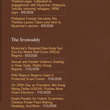
Thailand urges ‘calibrated re-
engagement’ with Myanmar; Malaysia
‘forcibly returning’ refugees, HRW
says
- 8/5/2026
Philippine Foreign Secretary Ma.
Theresa Lazaro: Open your door to
Myanmar’s women
- 8/5/2026
The Irrawaddy
Myanmar’s Detained Daw Aung San
Suu Kyi Meets Red Cross Official:
Regime
- 8/3/2026
Sexual and Gender Violence Soaring
in Shan State, Rights Group
Reports
- 7/31/2026
KNU Rejects Regime Claim It
Protected Scam Center
- 7/31/2026
On 100th Day as President, Min Aung
Hlaing Defies ASEAN, Pushes More
Sham Elections
- 7/31/2026
Death Penalty for Violent Scammers,
Chinese Power Plant Making
Headway, And More
- 7/31/2026