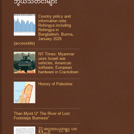
ဘွယ်သတင်းများ
Country policy and
information note:
Rohingya including
Rohingya in
Bangladesh, Burma,
January 2026
(accessible)
NY Times: Myanmar
uses Israeli war
vehicles, American
software, European
hardware in Crackdown
History of Palestine
Than Myint U" The River of Lost
Footsteps Burmese"
22-အဌထာပညာရွင္ ဟာ
ဂ်ီဦးလူ၊