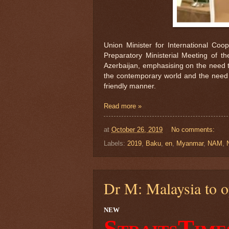
Union Minister for International Coo
Preparatory Ministerial Meeting of 
Azerbaijan, emphasising on the need t
the contemporary world and the need 
friendly manner.
Read more »
at
October 26, 2019
No comments:
Labels:
2019
,
Baku
,
en
,
Myanmar
,
NAM
,
Dr M: Malaysia to o
NEW
S
T