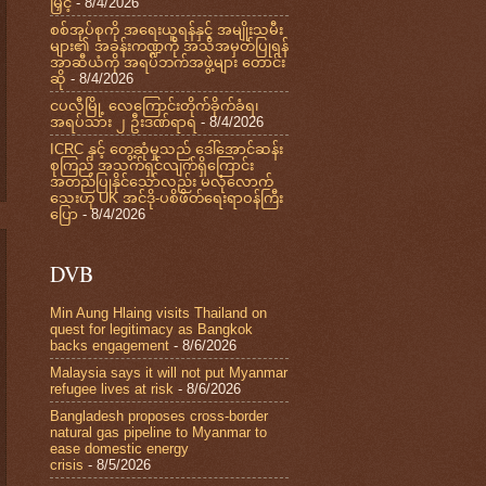
မြှင့်
- 8/4/2026
စစ်အုပ်စုကို အရေးယူရန်နှင့် အမျိုးသမီး
များ၏ အခန်းကဏ္ဍကို အသိအမှတ်ပြုရန်
အာဆီယံကို အရပ်ဘက်အဖွဲ့များ တောင်း
ဆို
- 8/4/2026
ငပလီမြို့ လေကြောင်းတိုက်ခိုက်ခံရ၊
အရပ်သား ၂ ဦးဒဏ်ရာရ
- 8/4/2026
ICRC နှင့် တွေ့ဆုံမှုသည် ဒေါ်အောင်ဆန်း
စုကြည် အသက်ရှင်လျက်ရှိကြောင်း
အတည်ပြုနိုင်သော်လည်း မလုံလောက်
သေးဟု UK အင်ဒို-ပစိဖိတ်ရေးရာဝန်ကြီး
ပြော
- 8/4/2026
DVB
Min Aung Hlaing visits Thailand on
quest for legitimacy as Bangkok
backs engagement
- 8/6/2026
Malaysia says it will not put Myanmar
refugee lives at risk
- 8/6/2026
Bangladesh proposes cross-border
natural gas pipeline to Myanmar to
ease domestic energy
crisis
- 8/5/2026