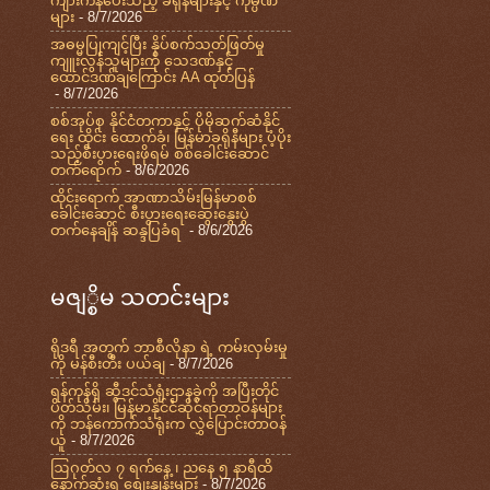
ကျားကန်ပေးသည့် ခရိုနီများနှင့် ကုမ္ပဏီ
များ
- 8/7/2026
အဓမ္မပြုကျင့်ပြီး နှိပ်စက်သတ်ဖြတ်မှု
ကျူးလွန်သူများကို သေဒဏ်နှင့်
ထောင်ဒဏ်ချကြောင်း AA ထုတ်ပြန်
- 8/7/2026
စစ်အုပ်စု နိုင်ငံတကာနှင့် ပိုမိုဆက်ဆံနိုင်
ရေး ထိုင်း ထောက်ခံ၊ မြန်မာခရိုနီများ ပံ့ပိုး
သည့်စီးပွားရေးဖိုရမ် စစ်ခေါင်းဆောင်
တက်ရောက်
- 8/6/2026
ထိုင်းရောက် အာဏာသိမ်းမြန်မာစစ်
ခေါင်းဆောင် စီးပွားရေးဆွေးနွေးပွဲ
တက်နေချိန် ဆန္ဒပြခံရ
- 8/6/2026
မဇျ္စိမ သတင်းများ
ရိုဒရီ အတွက် ဘာစီလိုနာ ရဲ့ ကမ်းလှမ်းမှု
ကို မန်စီးတီး ပယ်ချ
- 8/7/2026
ရန်ကုန်ရှိ ဆွီဒင်သံရုံးဌာနခွဲကို အပြီးတိုင်
ပိတ်သိမ်း၊ မြန်မာနိုင်ငံဆိုင်ရာတာဝန်များ
ကို ဘန်ကောက်သံရုံးက လွှဲပြောင်းတာဝန်
ယူ
- 8/7/2026
ဩဂုတ်လ ၇ ရက်နေ့ ၊ ညနေ ၅ နာရီထိ
နောက်ဆုံးရ စျေးနှုန်းများ
- 8/7/2026