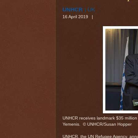
UNHCR
UK
|
16 April 2019 |
UNHCR receives landmark $35 million 
Yemenis. © UNHCR/Susan Hopper
UNHCR, the UN Refugee Agency, announ