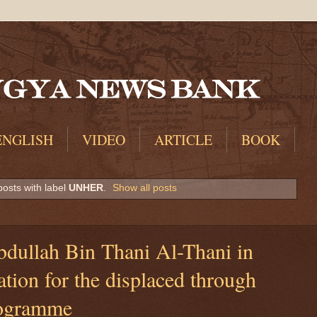
ENGLISH
VIDEO
ARTICLE
BOOK
osts with label
UNHER
.
Show all posts
dullah Bin Thani Al-Thani in
ion for the displaced through
ogramme