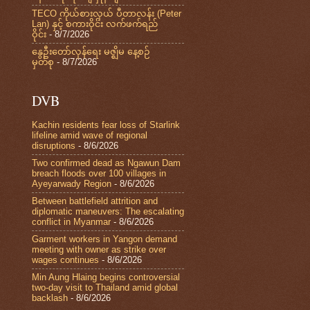
TECO ကိုယ်စားလှယ် ပီတာလန်း (Peter
Lan) နှင့် စကားဝိုင်း လက်ဖက်ရည်
ဝိုင်း
- 8/7/2026
နွေဦးတော်လှန်ရေး မဇ္ဈိမ နေ့စဉ်
မှတ်စု
- 8/7/2026
DVB
Kachin residents fear loss of Starlink
lifeline amid wave of regional
disruptions
- 8/6/2026
Two confirmed dead as Ngawun Dam
breach floods over 100 villages in
Ayeyarwady Region
- 8/6/2026
Between battlefield attrition and
diplomatic maneuvers: The escalating
conflict in Myanmar
- 8/6/2026
Garment workers in Yangon demand
meeting with owner as strike over
wages continues
- 8/6/2026
Min Aung Hlaing begins controversial
two-day visit to Thailand amid global
backlash
- 8/6/2026