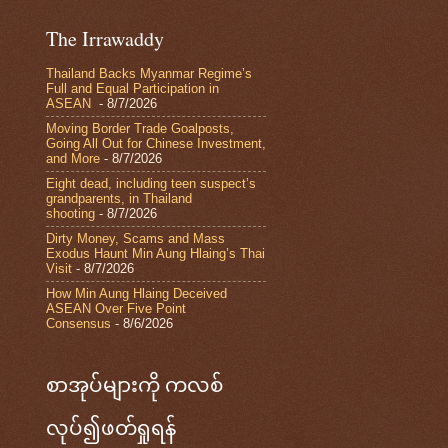
The Irrawaddy
Thailand Backs Myanmar Regime’s
Full and Equal Participation in
ASEAN
- 8/7/2026
Moving Border Trade Goalposts,
Going All Out for Chinese Investment,
and More
- 8/7/2026
Eight dead, including teen suspect’s
grandparents, in Thailand
shooting
- 8/7/2026
Dirty Money, Scams and Mass
Exodus Haunt Min Aung Hlaing’s Thai
Visit
- 8/7/2026
How Min Aung Hlaing Deceived
ASEAN Over Five Point
Consensus
- 8/6/2026
စာအုပ်များကို ကလစ်
လုပ်၍ဖတ်ရှုရန်