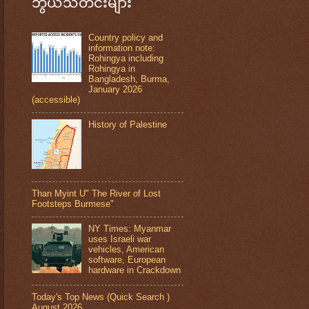
ဘွယ်သတင်းများ
Country policy and
information note:
Rohingya including
Rohingya in
Bangladesh, Burma,
January 2026
(accessible)
History of Palestine
Than Myint U" The River of Lost
Footsteps Burmese"
NY Times: Myanmar
uses Israeli war
vehicles, American
software, European
hardware in Crackdown
Today's Top News (Quick Search )
August 2026