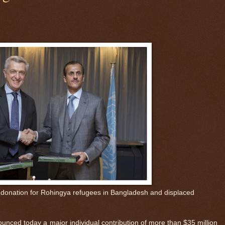
donation for Rohingya refugees in Bangladesh and displaced
ced today a major individual contribution of more than $35 million