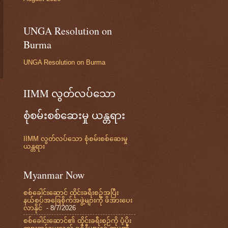
UNGA Resolution on
Burma
UNGA Resolution on Burma
IIMM လွတ်လပ်သော
စုံစမ်းစစ်ဆေးမှု ယန္တရား
IIMM လွတ်လပ်သော စုံစမ်းစစ်ဆေးမှု
ယန္တရား
Myanmar Now
စစ်ခေါင်းဆောင် ထိုင်းခရီးစဉ်အပြီး
နယ်စပ်အခြေစိုက်အဖွဲ့များကို ဖိအားပေး
လာနိုင်
- 8/7/2026
စစ်ခေါင်းဆောင်၏ ထိုင်းခရီးစဉ်ကို ပံ့ပိုး