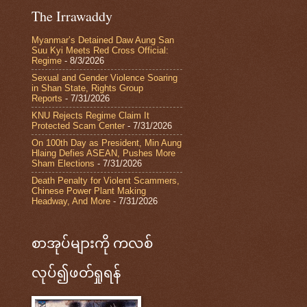
The Irrawaddy
Myanmar’s Detained Daw Aung San
Suu Kyi Meets Red Cross Official:
Regime
- 8/3/2026
Sexual and Gender Violence Soaring
in Shan State, Rights Group
Reports
- 7/31/2026
KNU Rejects Regime Claim It
Protected Scam Center
- 7/31/2026
On 100th Day as President, Min Aung
Hlaing Defies ASEAN, Pushes More
Sham Elections
- 7/31/2026
Death Penalty for Violent Scammers,
Chinese Power Plant Making
Headway, And More
- 7/31/2026
စာအုပ်များကို ကလစ်
လုပ်၍ဖတ်ရှုရန်