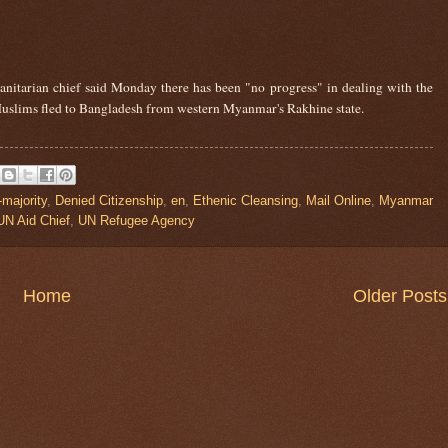
nitarian chief said Monday there has been "no progress" in dealing with the
slims fled to Bangladesh from western Myanmar's Rakhine state.
majority
,
Denied Citizenship
,
en
,
Ethenic Cleansing
,
Mail Online
,
Myanmar
UN Aid Chief
,
UN Refugee Agency
Home
Older Posts