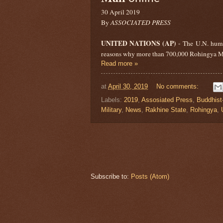
30 April 2019
By
ASSOCIATED PRESS
UNITED NATIONS (AP)
- The U.N. huma
reasons why more than 700,000 Rohingya Mu
Read more »
at
April 30, 2019
No comments:
Labels:
2019
,
Assosiated Press
,
Buddhist-
Military
,
News
,
Rakhine State
,
Rohingya
,
Subscribe to:
Posts (Atom)