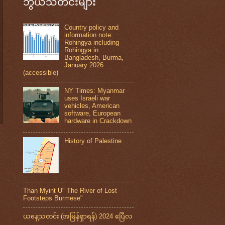
ဘွယ်သတင်းများ
Country policy and
information note:
Rohingya including
Rohingya in
Bangladesh, Burma,
January 2026
(accessible)
NY Times: Myanmar
uses Israeli war
vehicles, American
software, European
hardware in Crackdown
History of Palestine
Than Myint U" The River of Lost
Footsteps Burmese"
ယနေ့သတင်း (အမြန်ရှာရန်) 2024 ဧပြီလ