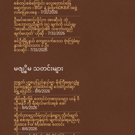
စစ်တပ်စစ်ကြောင်း ဖလူးတောင်ခြေ
ရောက်လာ ၊ BGF နဲ့ ခွဲထွက်DKBA အဖွဲ့
လမ်းပြပေးနေ
- 7/31/2026
ဦးမင်းအောင်လှိုင်က အာဆီယံ ဘုံ
သဘောတူညီချက် (၅) ချက်ကို ပယ်ချ၊
“အာဆီယံတစ်ဖွဲ့လုံး၏ သဘောတူညီ
ချက်မဟုတ်” ဟုဆို
- 7/31/2026
ခင်ဦးမြို့နယ် ကျေးလက်ဒေသ ဗုံးကြဲခံရ၊
နွားကျောင်းသား ၁ ဦး
သေဆုံး
- 7/31/2026
မဇျ္စိမ သတင်းများ
တရုတ် ဟူပေ့ပြည်နယ်မှာ မိုးကြီးရေလျှံမှု
ပြင်းထန်ပြီး လူထောင်ချီ ဘေးလွတ်ရာ
ရွှေ့ပြောင်း
- 8/6/2026
အိုင်ဗရီကို့စ် တောင်ပံကစားသမား ယန် ဒီ
ယိုမန်ဒီ ကို ရီးရဲလ်မက်ဒရစ် ခေါ်
ယူ
- 8/6/2026
ဆိုက်ဘာငွေလိမ်လုပ်ငန်းများ တိုက်ဖျက်
ရန် စစ်အုပ်စုကွန်ရက် ဖျက်သိမ်းရမည်ဟု
Justice For Myanmar တောင်း
ဆို
- 8/6/2026