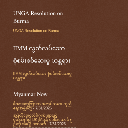
UNGA Resolution on
Burma
UNGA Resolution on Burma
IIMM လွတ်လပ်သော
စုံစမ်းစစ်ဆေးမှု ယန္တရား
IIMM လွတ်လပ်သော စုံစမ်းစစ်ဆေးမှု
ယန္တရား
Myanmar Now
ဖိအားတွေကြားက အလုပ်သမား ကူညီ
ရေးအဖွဲ့တွေ
- 7/31/2026
အွန်လိုင်းငွေလိမ်ဂိုဏ်းများနှင့်
ပတ်သက်၍ DKBA နှင့် ခေါင်းဆောင် ၅
ဦးကို အီးယူ ဒဏ်ခတ်
- 7/31/2026