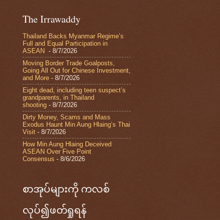
The Irrawaddy
Thailand Backs Myanmar Regime’s
Full and Equal Participation in
ASEAN
- 8/7/2026
Moving Border Trade Goalposts,
Going All Out for Chinese Investment,
and More
- 8/7/2026
Eight dead, including teen suspect’s
grandparents, in Thailand
shooting
- 8/7/2026
Dirty Money, Scams and Mass
Exodus Haunt Min Aung Hlaing’s Thai
Visit
- 8/7/2026
How Min Aung Hlaing Deceived
ASEAN Over Five Point
Consensus
- 8/6/2026
စာအုပ်များကို ကလစ်
လုပ်၍ဖတ်ရှုရန်