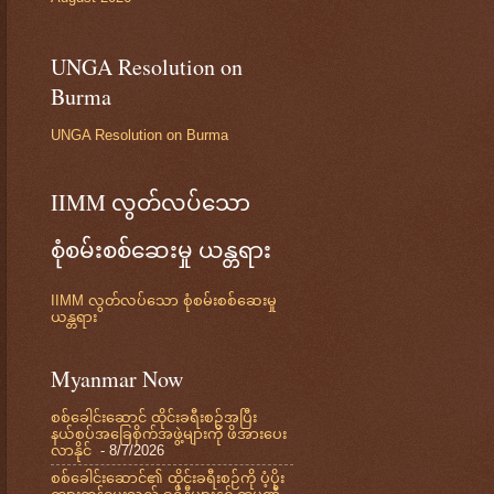
UNGA Resolution on
Burma
UNGA Resolution on Burma
IIMM လွတ်လပ်သော
စုံစမ်းစစ်ဆေးမှု ယန္တရား
IIMM လွတ်လပ်သော စုံစမ်းစစ်ဆေးမှု
ယန္တရား
Myanmar Now
စစ်ခေါင်းဆောင် ထိုင်းခရီးစဉ်အပြီး
နယ်စပ်အခြေစိုက်အဖွဲ့များကို ဖိအားပေး
လာနိုင်
- 8/7/2026
စစ်ခေါင်းဆောင်၏ ထိုင်းခရီးစဉ်ကို ပံ့ပိုး