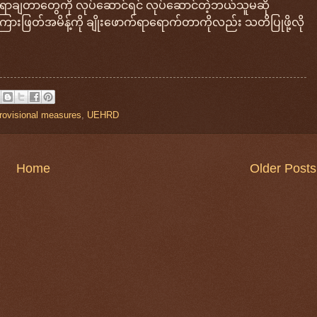
နေရာချတာတွေကို လုပ်ဆောင်ရင် လုပ်ဆောင်တဲ့ဘယ်သူမဆို
ကြားဖြတ်အမိန့်ကို ချိုးဖောက်ရာရောက်တာကိုလည်း သတိပြုဖို့လို
rovisional measures
,
UEHRD
Home
Older Posts