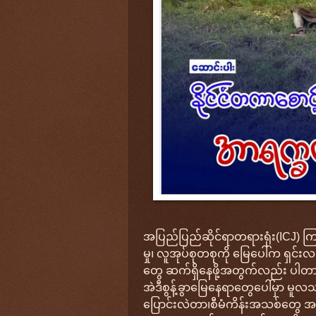
အပြည်ပြည်ဆိုင်ရာတရားရုံး(ICJ) ကြ
မှု၊ လူအုပ်စုတစုကို မြေပေါ်က ရှင
တွေ ဆက်ရှိနေဖို့အတွက်လည်း ပါတာက
အဲဒီစွန့်ခွာမြေနေရာတွေပေါ်မှာ မ
ပြောင်းလဲတာ၊စီမံကိန်းအသစ်တွေ အ