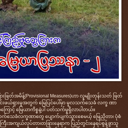
ားဖြတ်အမိန့်(Provisional Measures)ဟာ လူမျိုးတုန်းသတ် ဖြတ်
်းလင်းဖယ်ရှားမှုအတွက် မြေပြင်ပေါ်မှာ မူလသက်သေခံ လက္ခ ဏာ
ြောင့် မြေယာကိစ္စနဲ့ပါ ပတ်သက်မှုရှိလာပါတယ်။
ူလသက်သေခံလက္ခဏာတွေ ပျောက်ပျက်သွားစေမယ့် မြေညှိတာ၊ ပုံစံ
ကြီးအကျယ်လုပ်တာ၊တခြားနေရာက ပြည်တွင်းနေရပ်စွန့်ခွာသူ