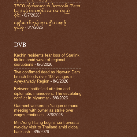
TECO ကိုယ်စားလှယ် ပီတာလန်း (Peter
Lan) နှင့် စကားဝိုင်း လက်ဖက်ရည်
ဝိုင်း
- 8/7/2026
နွေဦးတော်လှန်ရေး မဇ္ဈိမ နေ့စဉ်
မှတ်စု
- 8/7/2026
DVB
Kachin residents fear loss of Starlink
lifeline amid wave of regional
disruptions
- 8/6/2026
Two confirmed dead as Ngawun Dam
breach floods over 100 villages in
Ayeyarwady Region
- 8/6/2026
Between battlefield attrition and
diplomatic maneuvers: The escalating
conflict in Myanmar
- 8/6/2026
Garment workers in Yangon demand
meeting with owner as strike over
wages continues
- 8/6/2026
Min Aung Hlaing begins controversial
two-day visit to Thailand amid global
backlash
- 8/6/2026