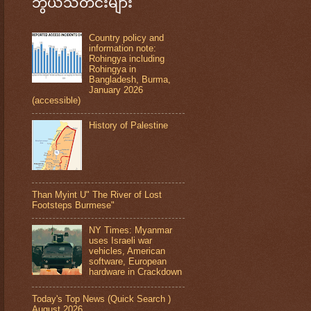
ဘွယ်သတင်းများ
Country policy and
information note:
Rohingya including
Rohingya in
Bangladesh, Burma,
January 2026
(accessible)
History of Palestine
Than Myint U" The River of Lost
Footsteps Burmese"
NY Times: Myanmar
uses Israeli war
vehicles, American
software, European
hardware in Crackdown
Today's Top News (Quick Search )
August 2026