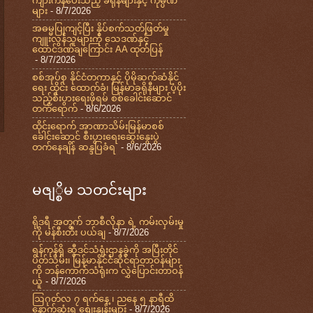
ကျားကန်ပေးသည့် ခရိုနီများနှင့် ကုမ္ပဏီ
များ
- 8/7/2026
အဓမ္မပြုကျင့်ပြီး နှိပ်စက်သတ်ဖြတ်မှု
ကျူးလွန်သူများကို သေဒဏ်နှင့်
ထောင်ဒဏ်ချကြောင်း AA ထုတ်ပြန်
- 8/7/2026
စစ်အုပ်စု နိုင်ငံတကာနှင့် ပိုမိုဆက်ဆံနိုင်
ရေး ထိုင်း ထောက်ခံ၊ မြန်မာခရိုနီများ ပံ့ပိုး
သည့်စီးပွားရေးဖိုရမ် စစ်ခေါင်းဆောင်
တက်ရောက်
- 8/6/2026
ထိုင်းရောက် အာဏာသိမ်းမြန်မာစစ်
ခေါင်းဆောင် စီးပွားရေးဆွေးနွေးပွဲ
တက်နေချိန် ဆန္ဒပြခံရ
- 8/6/2026
မဇျ္စိမ သတင်းများ
ရိုဒရီ အတွက် ဘာစီလိုနာ ရဲ့ ကမ်းလှမ်းမှု
ကို မန်စီးတီး ပယ်ချ
- 8/7/2026
ရန်ကုန်ရှိ ဆွီဒင်သံရုံးဌာနခွဲကို အပြီးတိုင်
ပိတ်သိမ်း၊ မြန်မာနိုင်ငံဆိုင်ရာတာဝန်များ
ကို ဘန်ကောက်သံရုံးက လွှဲပြောင်းတာဝန်
ယူ
- 8/7/2026
ဩဂုတ်လ ၇ ရက်နေ့ ၊ ညနေ ၅ နာရီထိ
နောက်ဆုံးရ စျေးနှုန်းများ
- 8/7/2026