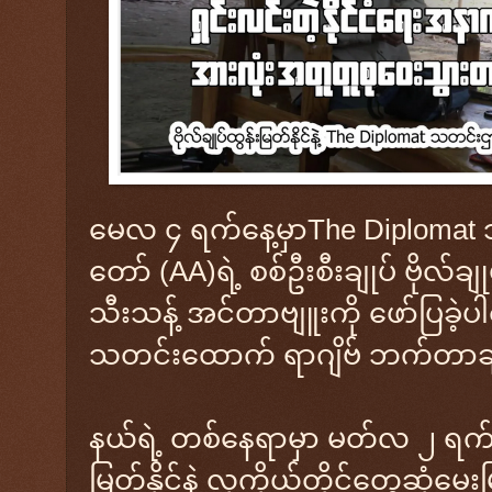
မေလ ၄ ရက်နေ့မှာThe Diploma
တော် (AA)ရဲ့ စစ်ဦးစီးချုပ် ဗိုလ်ချု
သီးသန့် အင်တာဗျူးကို ဖော်ပြခဲ့
သတင်းထောက် ရာဂျိဗ် ဘက်တာချ
နယ်ရဲ့ တစ်နေရာမှာ မတ်လ ၂ ရက်နေ
မြတ်နိုင်နဲ့ လုကိုယ်တိုင်​တွေ့ဆုံ​မ