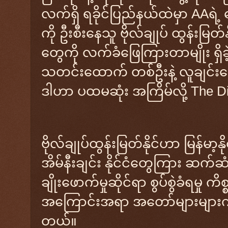
လက်ရှိ ရခိုင်ပြည်နယ်ထဲမှာ AAရဲ
ကို ဦးစီးနေသူ ဗိုလ်ချုပ် ထွန်းမြတ
တွေကို လက်ခံဖြေကြားတာမျိုး ရှိခဲ့
သတင်းထောက် တစ်ဦးနဲ့ လူချင်း
ဒါဟာ ပထမဆုံး အကြိမ်လို့ The 
ဗိုလ်ချုပ်ထွန်းမြတ်နိုင်ဟာ မြန်မာ့
အိမ်နီးချင်း နိုင်ငံတွေကြား ဆက်ဆ
ချိုးဖောက်မှုဆိုင်ရာ စွပ်စွဲခံရမှု 
အကြောင်းအရာ အတော်များများကို 
တယ်။