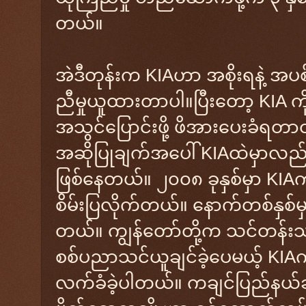
တယ်။
အဲဒီတုန်းက KIAဟာ အစိုးရနဲ့ 
ညီမှုယူထားတာပါ။ပြီးတော့ KIA ကိ
အသွင်ပြောင်းဖို့ ဖိအားပေးခံရတ
အဆိုပြုချက်အပေါ် KIAထဲမှာလ
ဖြစ်နေတယ်။ ၂၀၀၈ ခုနှစ်မှာ KIAက
စိမ်းပြလိုက်တယ်။ နောက်တစ်နှစ်မှာ
တယ်။ ကျွန်တော်တို့က သင်တန်းသာ
စစ်ပညာသင်ယူချင်ခဲ့ပေမယ့် KIAက
လက်ခံခဲ့ပါတယ်။ ကချင်ပြည်နယ်ဆီ 