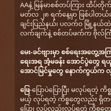
AAနဲ့ မြန်မာစစ်တပ်ကြား ထိပ်တိုက
မတ်လ ၂၈ ရက်နေ့မှာ ဖြစ်ပါတယ်။ ဘင
ချင်းပြည်နယ်၊ ပလက်ဝ မြို့နယ်ထဲမ
လက်ချက်နဲ့ စစ်တပ်ဖက်က ဗိုလ်
​မေး-ခင်ဗျားမှာ စစ်ရေးအတွေ့အက
ရေးအရ အံ့မခန်း အောင်ပွဲတွေ ရယူန
အောင်မြင်မှုတွေ နောက်ကွယ်က လျှ
ဖြေ
-ပြောပဲပြောပြီး မလုပ်ရတဲ့ က
မယ့် လုပ်ရတဲ့ ကိစ္စတွေလည်း ရှိ
ပြော၊ လုပ်လည်းလုပ်ရတဲ့ ကိစ္စ