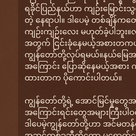
ရခိုင်ပြည်နယ်ဟာ ကျဉ်းမြောင်းသွယ်
တဲ့ နေရာပါ။ ဒါပေမဲ့ တစ်ချိန်ကတေ
ကျဉ်းကျဉ်းလေး မဟုတ်ခဲ့ပါဘူး
အတွက် ငြင်းခုံနေမယ့်အစားတကယ်တ
ကျွန်တော်တို့လုပ်ရမယ်။နယ်မြေ
အကြောင်း ပြောဆိုနေမယ့်အစား ကို
ထားတာက ပိုကောင်းပါတယ်။
ကျွန်တော်တို့ရဲ့ အောင်မြင်မှုတွေ
အကြောင်းရင်းတွေအများကြီးပါဝ
ဒါပေမဲ့ကျွန်တော်တို့ဟာ အင်မတန်ထ
အဆင့်တစ်ခုဆီကိုတော့ မရောက်သေ