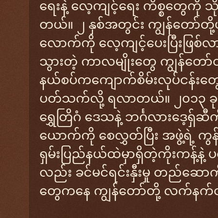
ရေးနဲ့ လေ့ကျင့်ရေး ကိစ္စတွေကို သို
တယ်။ ၂ နှစ်အတွင်း ကျွန်တော်တ
လောက်ကို လေ့ကျင့်ပေးပြီးဖြစ်လ
သွားတဲ့ ကာလမျိုးတွေ ကျွန်တော်တ
နယ်စပ်ကကျောက်စိမ်းလုပ်ငန်းတွေမှ
ပတ်သက်လို့ ရလာတယ်။ ၂၀၁၃ ခုနှစ
ရွှေတြိဂံ ဒေသနဲ့ ဘင်္ဂလားဒေ့ရှ်ဆီက
ယောက်ကို စေလွှတ်ပြီး အဖွဲ့ရဲ့ ကွန်
ရှမ်းပြည်နယ်ထဲမှာရှိတဲ့ကိုးကန့်နဲ
လည်း ခင်မင်ရင်းနှီးမှု တည်ဆောက
တွေကနေ ကျွန်တော်တို့ လက်နက်