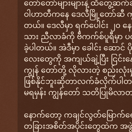
တော်တော်များများနဲ့ ထိတွေ့ဆက်ဆ
ဝါဟာတီကနေ ဒေလီမြို့တော်ဆီ ကျွန်
တယ်။ ဒေလီမှာ ရက်ပေါင်း ၂၀ နေထို
သား ညီလာခံကို ဗီကက်စ်ပူရီမှာ
ခဲ့ပါတယ်။ အဲဒီမှာ ခေါင်း ဆောင် 
လေးတွေကို အကျယ်ချဲ့ပြီး ငြင်းန
ကျွန် တော်တို့ လိုလားတဲ့ စည်းလုံးမှ
ဖြစ်နိုင်ဘူးဆိုတာလက်ခံလိုက်ပါတယ်။
မရမှန်း ကျွန်တော် သတိပြုမိလာ
နောက်တော့ ကချင်လွတ်မြောက်ရေးတပ်
တခြားအစိတ်အပိုင်းတွေထဲက အဖွ