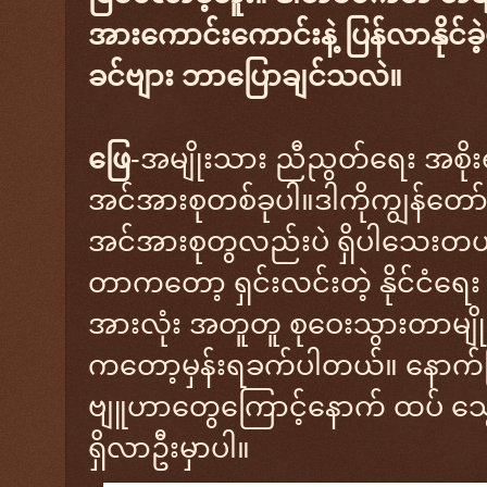
အားကောင်းကောင်းနဲ့ ပြန်လာနိုင
ခင်ဗျား ဘာပြောချင်သလဲ။
ဖြေ
-အမျိုးသား ညီညွတ်ရေး အစို
အင်အားစုတစ်ခုပါ။ဒါကိုကျွန်တော
အင်အားစုတွလည်းပဲ ရှိပါသေးတယ်။ 
တာကတော့ ရှင်းလင်းတဲ့ နိုင်ငံ
အားလုံး အတူတူ စုဝေးသွားတာမျ
ကတော့မှန်းရခက်ပါတယ်။ နောက်ပြီး
ဗျူဟာတွေကြောင့်နောက် ထပ် သွ
ရှိလာဦးမှာပါ။