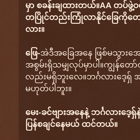
မှာ စခန်းချထားတယ်။AA တပ်ဖွဲ့ဝင်
တပြိုင်တည်းကြုံလာနိုင်ခြေကိုတေ
လား။
ဖြေ-
အဲဒီအခြေအနေ ဖြစ်မသွားအောင
အစွမ်းရှိသမျှလုပ်မှာပါ။ကျွန်တော
လည်းမရှိဘူးလေ။ဘင်္ဂလားဒေ့ရှ် 
မဟုတ်ပါဘူး။
မေး-ခင်ဗျားအနေနဲ့ ဘင်္ဂလားဒေ့ရှ်န
ပြန်စချင်နေမယ် ထင်တယ်။