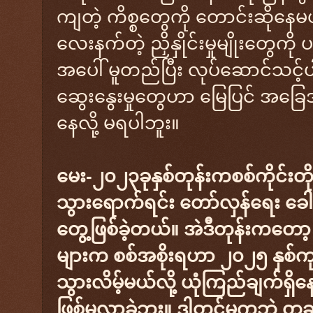
ကျတဲ့ ကိစ္စတွေကို တောင်းဆိုနေမယ
လေးနက်တဲ့ ညှိနှိုင်းမှုမျိုးတွေ
အပေါ် မူတည်ပြီး လုပ်ဆောင်သင့်ပါ
ဆွေးနွေးမှုတွေဟာ မြေပြင် အခြ
နေလို့ မရပါဘူး။
မေး-၂၀၂၃ခုနှစ်တုန်းကစစ်ကိုင်းတို
သွားရောက်ရင်း တော်လှန်ရေး ခေါင်
တွေ့ဖြစ်ခဲ့တယ်။ အဲဒီတုန်းကတော့
များက စစ်အစိုးရဟာ ၂၀၂၅ နှစ်ကုန
သွားလိမ့်မယ်လို့ ယုံကြည်ချက်ရှိ
ဖြစ်မလာခဲ့ဘူး။ ဒါတင်မကဘဲ တခ