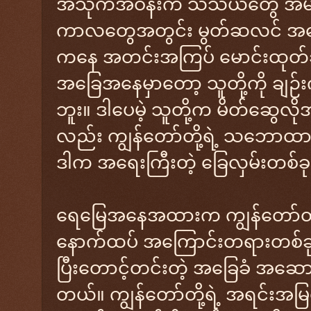
အသိုက်အဝန်းက သံသယတွေ အများက
ကာလတွေအတွင်း မွတ်ဆလင် အတော်
ကနေ အတင်းအကြပ် မောင်းထုတ်ခံခဲ
အခြေအနေမှာတော့ သူတို့ကို ချဉ်းက
ဘူး။ ဒါပေမဲ့ သူတို့က မိတ်ဆွေလို
လည်း ကျွန်တော်တို့ရဲ့ သဘောထားတ
ဒါက အရေးကြီးတဲ့ ခြေလှမ်းတစ်ခု
ရေမြေအနေအထားက ကျွန်တော်တို့ရဲ
နောက်ထပ် အကြောင်းတရားတစ်ခု 
ပြီးတောင့်တင်းတဲ့ အခြေခံ အဆော
တယ်။ ကျွန်တော်တို့ရဲ့ အရင်းအမ