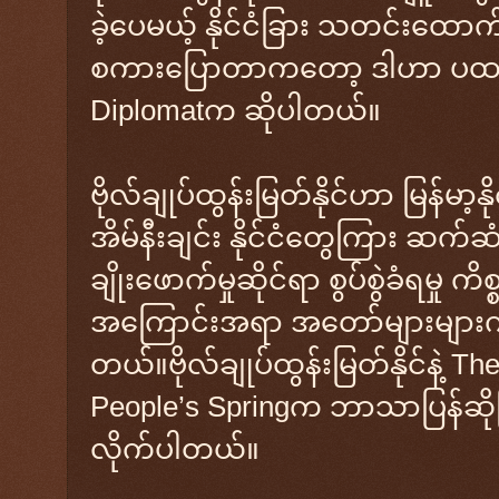
ခဲ့ပေမယ့် နိုင်ငံခြား သတင်းထောက်
စကားပြောတာကတော့ ဒါဟာ ပထမ ဆု
Diplomatက ဆိုပါတယ်။
ဗိုလ်ချုပ်ထွန်းမြတ်နိုင်ဟာ မြန်မာ့
အိမ်နီးချင်း နိုင်ငံတွေကြား ဆက်ဆ
ချိုးဖောက်မှုဆိုင်ရာ စွပ်စွဲခံရမှု 
အကြောင်းအရာ အတော်များများကို 
တယ်။ဗိုလ်ချုပ်ထွန်းမြတ်နိုင်နဲ့ T
People’s Springက ဘာသာပြန်ဆိုပြီးအ
လိုက်ပါတယ်။