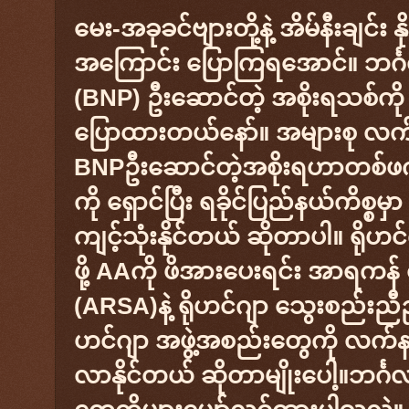
မေး-အခုခင်ဗျားတို့နဲ့ အိမ်နီးချင
အကြောင်း ပြောကြရအောင်။ ဘင်္ဂလ
(BNP) ဦးဆောင်တဲ့ အစိုးရသစ်ကို
ပြောထားတယ်နော်။ အများစု 
BNPဦးဆောင်တဲ့အစိုးရဟာတစ်ဖက်စေ
ကို ရှောင်ပြီး ရခိုင်ပြည်နယ်ကိစ္စမ
ကျင့်သုံးနိုင်တယ် ဆိုတာပါ။ ရိုဟင
ဖို့ AAကို ဖိအားပေးရင်း အာရကန
(ARSA)နဲ့ ရိုဟင်ဂျာ သွေးစည်းညီည
ဟင်ဂျာ အဖွဲ့အစည်းတွေကို လက်န
လာနိုင်တယ် ဆိုတာမျိုးပေါ့။ဘင်္