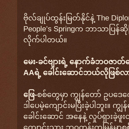
ဗိုလ်ချုပ်ထွန်းမြတ်နိုင်နဲ့ The Di
People’s Springက ဘာသာပြန်ဆိုပြီး 
လိုက်ပါတယ်။
မေး-ခင်ဗျားရဲ့ နောက်ခံဘဝဇာတ်ကြ
AAရဲ့ ခေါင်းဆောင်ဘယ်လိုဖြစ်လ
ဖြေ-
စစ်တွေမှာ ကျွန်တော် ဥပဒေ
ဒါပေမဲ့ကျောင်းမပြီးခဲ့ပါဘူး။ က
ခေါင်းဆောင် အနေနဲ့ လှုပ်ရှားခဲ့ဖ
ကျောင်းသား ဘဝတုန်းကမြန်မာစစ်တ