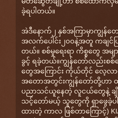
မိတ်ဆွေတချို့ဟာ စစ်ထောက်လှမ်
ခဲ့ရပါတယ်။
အဲဒီနောက်၂ နှစ်အကြာမှာကျွန်တေ
အလက်ပေါင်း၂၀၀နဲ့အတူ ကချင်ပြ
တယ်။ စစ်မှုရေးရာ ကိစ္စတွေ အများ
ခွင့် ရခဲ့တယ်။ကျွန်တော်လည်းစစ
တွေအကြောင်း ကိုယ်တိုင် လေ့လာ
အတောအတွင်းကျွန်တော်တို့ဟာ ထိုင
ပညာသင်ယူနေတဲ့ လူငယ်တွေနဲ့ ချိတ
သင့်တော်မယ့် သူတွေကို ရှာဖွေခဲ့
ထားတဲ့ ကာလ ဖြစ်တာကြောင့်) KI