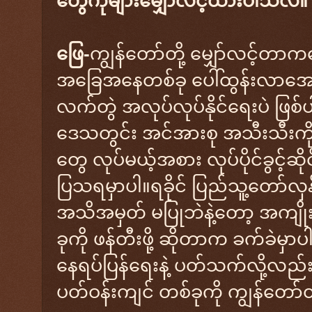
တွေကိုများမျှော်လင့်ထားပါသလဲ။
ဖြေ-
ကျွန်တော်တို့ မျှော်လင့်တာကတေ
အခြေအနေတစ်ခု ပေါ်ထွန်းလာအောင်
လက်တွဲ အလုပ်လုပ်နိုင်ရေးပဲ ဖြစ
ဒေသတွင်း အင်အားစု အသီးသီးကို မှား
တွေ လုပ်မယ့်အစား လုပ်ပိုင်ခွင့်ဆိ
ပြသရမှာပါ။ရခိုင် ပြည်သူ့တော်လှန်
အသိအမှတ် မပြုဘဲနဲ့တော့ အကျို
ခုကို ဖန်တီးဖို့ ဆိုတာက ခက်ခဲမှာ
နေရပ်ပြန်ရေးနဲ့ ပတ်သက်လို့လည်း အက
ပတ်ဝန်းကျင် တစ်ခုကို ကျွန်တော်တ