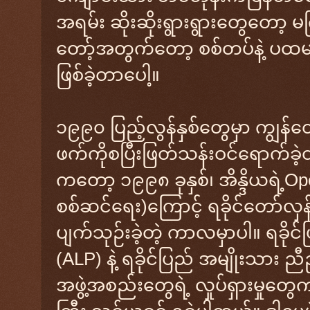
အရမ်း ဆိုးဆိုးရွားရွားတွေတော့ မက
တော့်အတွက်တော့ စစ်တပ်နဲ့ ပထမဆု
ဖြစ်ခဲ့တာပေါ့။
၁၉၉၀ ပြည့်လွန်နှစ်တွေမှာ ကျွန်တ
ဖက်ကိုစပြီးဖြတ်သန်းဝင်ရောက်ခ
ကတော့ ၁၉၉၈ ခုနှစ်၊ အိန္ဒိယရဲ့Ope
စစ်ဆင်ရေး)ကြောင့် ရခိုင်တော်လှ
ပျက်သုဉ်းခဲ့တဲ့ ကာလမှာပါ။ ရခို
(ALP) နဲ့ ရခိုင်ပြည် အမျိုးသား 
အဖွဲ့အစည်းတွေရဲ့ လှုပ်ရှားမှုတွ