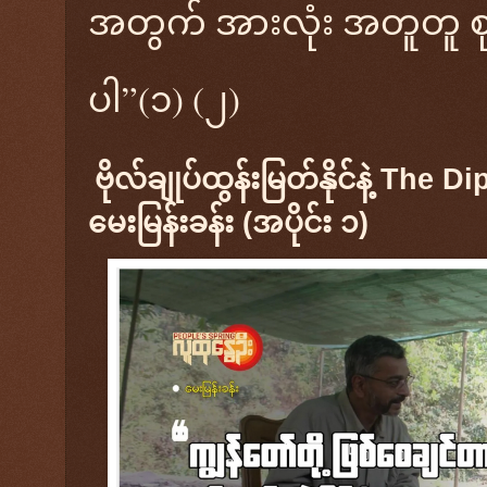
အတွက် အားလုံး အတူတူ စု
ပါ”(၁) (၂)
ဗိုလ်ချုပ်ထွန်းမြတ်နိုင်နဲ့ The
မေးမြန်းခန်း (အပိုင်း ၁)