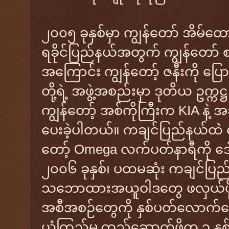
၂၀၀၅ ခုနှစ်မှာ ကျွန်တော် အိမ်ထေ
ရခိုင်ပြည်နယ်အတွက် ကျွန်တော်
အကြောင်း ကျွန်တော့် ဇနီးကို ပြေ
တို့ရဲ့ အဖွဲ့အစည်းမှာ ဒုတိယ ဥက္က
ကျွန်တော့် အစ်ကိုကြီးက KIA န
ပေးခဲ့ပါတယ်။ ကချင်ပြည်နယ်ထဲ ရေ
တော့် Omega လက်ပတ်နာရီကို ဒေါ
၂၀၀၆ ခုနှစ်၊ ပထမဆုံး ကချင်ပြည
သဘောထားအယူဝါဒတွေ ဖလှယ်ဖို့၊ သ
အစီအစဉ်တွေကို နှစ်ပတ်လောက်လေ
ယုံကြည်မှု တည်ဆောက်ဖို့က ၃ နှစ