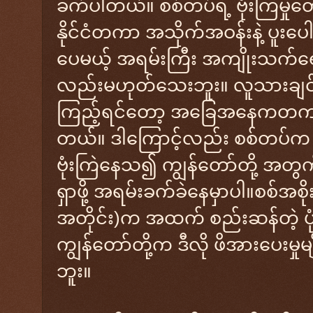
ခက်ပါတယ်။ စစ်တပ်ရဲ့ ဗုံးကြဲမှုတွ
နိုင်ငံတကာ အသိုက်အဝန်းနဲ့ ပူးပေါ
ပေမယ့် အရမ်းကြီး အကျိုးသက်ရေ
လည်းမဟုတ်သေးဘူး။ လူသားချင်း 
ကြည့်ရင်တော့ အခြေအနေကတကယ့်ကိ
တယ်။ ဒါကြောင့်လည်း စစ်တပ်က
ဗုံးကြဲနေသ၍ ကျွန်တော်တို့ အတွ
ရှာဖို့ အရမ်းခက်ခဲနေမှာပါ။စစ်အစို
အတိုင်း)က အထက် စည်းဆန်တဲ့ ပုံစ
ကျွန်တော်တို့က ဒီလို ဖိအားပေးမှုမျ
ဘူး။