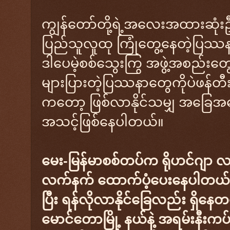
ကျွန်တော်တို့ရဲ့အလေးအထားဆုံး
ပြည်သူလူထု ကြုံတွေ့နေတဲ့ပြဿနာတွ
ဒါပေမဲ့စစ်သွေးကြွ အဖွဲ့အစည်းတွေရဲ့
များပြားတဲ့ပြဿနာတွေကိုပဲဖန်တီးပ
ကတော့ ဖြစ်လာနိုင်သမျှ အခြေအနေ အ
အသင့်ဖြစ်နေပါတယ်။
မေး-မြန်မာစစ်တပ်က ရိုဟင်ဂျာ လက
လက်နက် ထောက်ပံ့ပေးနေပါတယ်။ 
ပြီး ရန်လိုလာနိုင်ခြေလည်း ရှိန
မောင်တောမြို့ နယ်နဲ့ အရမ်းနီးကပ်တ