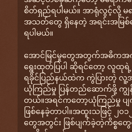
စိတ်ရှည်ရပါမယ်။ အာရုံလွင့်လို့ 
အသတ်တွေ ရှိနေတဲ့ အရင်းအမြစ်တွ
ရပါမယ်။
အောင်မြင်မှုတွေအတွက်အဓိကအက
ရွေးထုတ်ပြပါ ဆိုရင်တော့ လူထုရဲ့ 
ရခိုင်ပြည်နယ်ထဲက ကွဲပြားတဲ့ လူ
ယုံကြည်မှု ပြန်တည်ဆောက်ဖို့ ကျွန်
တယ်။အရင်ကတော့ယုံကြည်မှု ပျက
ဖြစ်နေခဲ့တာပါ။အထူးသဖြင့် ၂
တွေအတွင်း ဖြစ်ပျက်ခဲ့တဲ့ကိစ္စတ