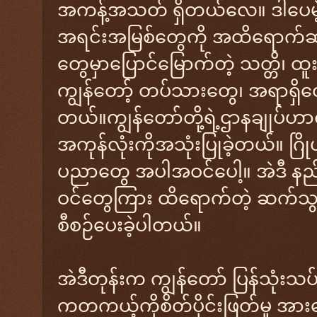
အကန့်အသတ် ရှိတယ်လေ။ ဒါပေမဲ့ က
အရင်းအမြစ်တွေကို အထိရောက်ဆုံး 
တွေမှာပြောင်မြောက်တဲ့ သတ္တိ၊ ထူးက
ကျွန်တော့် တပ်သားတွေ၊ အရာရှိ
တယ်။ကျွန်တော်တို့ရဲ့ဌာနချုပ်ဟ
အကုန်လုံးကိုအသုံးပြုခဲ့တယ်။ ဂ
ပညာတွေ အပါအဝင်ပေါ့။ အဲဒီ နည်းပ
ဝင်တွေကြား ထိရောက်တဲ့ ဆက်သွယ်န
စီစဉ်ပေးခဲ့ပါတယ်။
အဲဒီတုန်းက ကျွန်တော် ပြန်သုံးသပ်
ကတကယ့်ကိုစိတ်ပိုင်းဖြတ်မှု အား