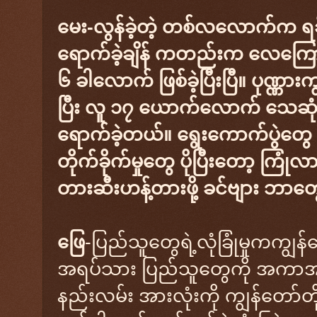
မေး-လွန်ခဲ့တဲ့ တစ်လလောက်က ရခိ
ရောက်ခဲ့ချိန် ကတည်းက လေကြောင်း
၆ ခါလောက် ဖြစ်ခဲ့ပြီးပြီ။ ပုဏ္ဏားကျွ
ပြီး လူ ၁၇ ယောက်လောက် သေဆုံးခဲ
ရောက်ခဲ့တယ်။ ရွေးကောက်ပွဲတွေ 
တိုက်ခိုက်မှုတွေ ပိုပြီးတော့ ကြုံ
တားဆီးဟန့်တားဖို့ ခင်ဗျား ဘာ
ဖြေ
-ပြည်သူတွေရဲ့လုံခြုံမှုကကျွန်
အရပ်သား ပြည်သူတွေကို အကာအကွယ်
နည်းလမ်း အားလုံးကို ကျွန်တော်တ