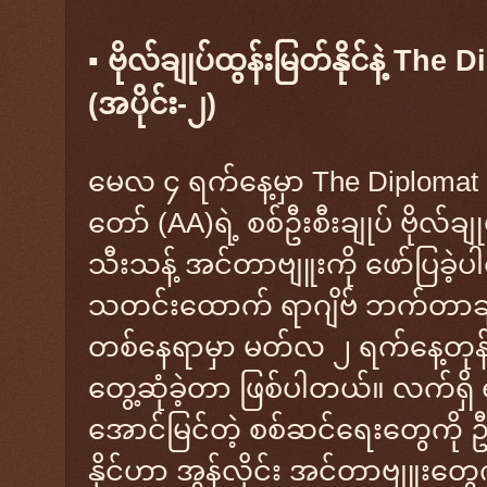
▪︎ ဗိုလ်ချုပ်ထွန်းမြတ်နိုင်​နဲ့ Th
(အပိုင်း-၂)
မေလ ၄ ရက်နေ့မှာ The Diplom
တော် (AA)ရဲ့ စစ်ဦးစီးချုပ် ဗိုလ်ချု
သီးသန့် အင်တာဗျူးကို ဖော်ပြခဲ့
သတင်းထောက် ရာဂျိဗ် ဘက်တာချာ
တစ်နေရာမှာ မတ်လ ၂ ရက်နေ့တုန်းက ဗ
တွေ့ဆုံခဲ့တာ ဖြစ်ပါတယ်။ လက်ရှိ 
အောင်မြင်တဲ့ စစ်ဆင်ရေးတွေကို ဦး
နိုင်ဟာ အွန်လိုင်း အင်တာဗျူးတွေ