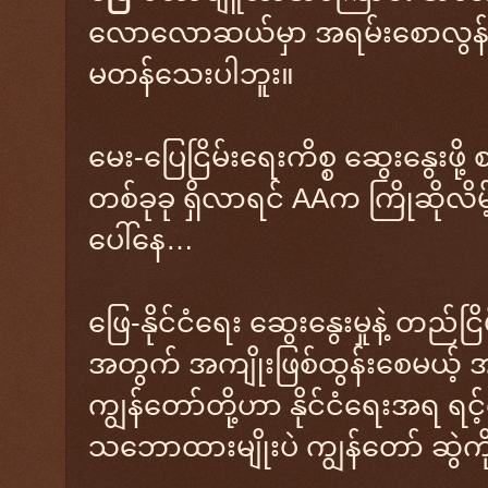
လောလောဆယ်မှာ အရမ်းစောလွန်
မတန်သေးပါဘူး။
​မေး-ပြေငြိမ်းရေးကိစ္စ ဆွေးနွေးဖိ
တစ်ခုခု ရှိလာရင် AAက ကြိုဆိုလိ
ပေါ်နေ…
​ဖြေ-နိုင်ငံရေး ဆွေးနွေးမှုနဲ့ တည်င
အတွက် အကျိုးဖြစ်ထွန်းစေမယ့်
ကျွန်တော်တို့ဟာ နိုင်ငံရေးအရ ရင့်
သဘောထားမျိုးပဲ ကျွန်တော် ဆွဲက