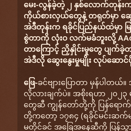
မေး-လွန်ခဲ့တဲ့ ၂ နှစ်လောက်တုန်
ကိုယ်စားလှယ်တွေနဲ့ တရုတ်မှာ ဆွ
အဲဒီတုန်းက ရခိုင်ပြည်နယ်ထဲမှာ 
စွဲတာကို လုံးဝ လက်မခံဘူးလို့ AA
တာကြောင့် ညှိနှိုင်းမှုတွေ ပျက်ခဲ
အဲဒီလို ဆွေးနွေးမှုမျိုး လုပ်ဆောင်
​ဖြေ-
ခင်ဗျားပြောတာ မှန်ပါတယ်။ အ
လိုလားချက်ပဲ။ အစိုးရဟာ ၂၀၂၃
တွေဆီ ကျွန်တော်တို့ကို ပြန်ရော
တို့ကတော့ ၁၇၈၄ (ရခိုင်မင်းဆ
မတိုင်ခင် အခြေအနေဆီကို ပြန်သ