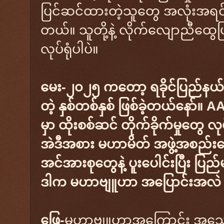
ပြင်ဆင်ထားတဲ့သူတွေ အလုံးအရင်း စ
တယ်။ သူတို့နဲ့ လိုက်လျောညီထွ
လုပ်ရုံပါပဲ။
မေး-၂၀၂၅ ကတော့ ရခိုင်ပြည်နယ်
တဲ့ နှစ်တစ်နှစ် ဖြစ်ခဲ့တယ်နော်။ 
မှာ ထိုးစစ်ဆင် တိုက်ခိုက်မှုတွေ လု
အဲဒီအစား မဟာမိတ် အဖွဲ့အစည်းတ
အင်အားစုတွေနဲ့ ပူးပေါင်းပြီး ပြ
ဒါက မဟာဗျူဟာ အပြောင်းအလဲ 
​​ဖြေ-
မဟာဗျူဟာအကြောင်း အသေးစ