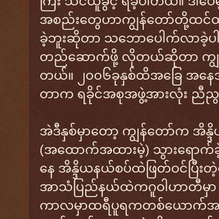
ကြီး သင်ယူခွင့် ရခဲ့ပါတယ်။ ဒါပေမ
အစည်းတွေဟာကျွန်တော်တို့ထင
ခဲ့ဘူးဆိုတာ သဘောပေါက်လာခဲ့ပါ
တည်ဆောက်ဖို့ လိုတယ်ဆိုတာ က
တယ်။ ၂၀၀၆ခုနှစ်ထိအခြေ အနေအရကျ
တာက ရခိုင်အစုအဖွဲ့အားလုံး ညီညွတ
အဲဒီနှစ်မှာတော့ ကျွန်တော်က အိန္
(အထောက်အထားမဲ့) သွားရောက်ခ
နေ အိန္ဒိယနယ်စပ်ထဲဖြတ်ဝင်ပြီးတဲ
အာသံပြည်နယ်ထဲကဂူဝါဟာတီမှာ ကျ
ကာလမှာထရီပူရကတစ်ယောက်အပါ