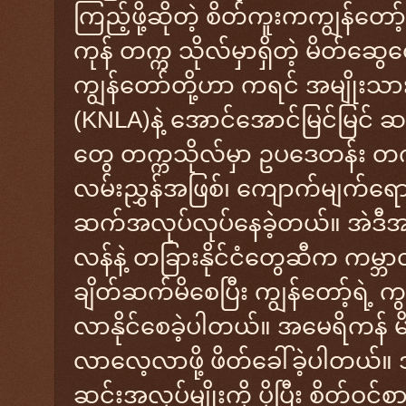
ကြည့်ဖို့ဆိုတဲ့ စိတ်ကူးကကျွန်တ
ကုန် တက္က သိုလ်မှာရှိတဲ့ မိတ်ဆ
ကျွန်တော်တို့ဟာ ကရင် အမျိုးသ
(KNLA)နဲ့ အောင်အောင်မြင်မြင် ဆက
တွေ တက္ကသိုလ်မှာ ဥပဒေတန်း တ
လမ်းညွှန်အဖြစ်၊ ကျောက်မျက်ရ
ဆက်အလုပ်လုပ်နေခဲ့တယ်။ အဲဒီအ
လန်နဲ့ တခြားနိုင်ငံတွေဆီက ကမ္ဘာလ
ချိတ်ဆက်မိစေပြီး ကျွန်တော့်ရဲ့ က
လာနိုင်စေခဲ့ပါတယ်။ အမေရိကန် မ
လာလေ့လာဖို့ ဖိတ်ခေါ်ခဲ့ပါတယ်။ ဒ
ဆင်းအလုပ်မျိုးကို ပိုပြီး စိတ်ဝင်စ