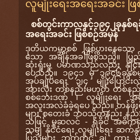
လူမျိုးရေးအရေးအခင်း ဖြစ
စစ်တွင်းကာလနှင့်၁၉၄၂ခုနှစ်ရခ
အရေးအခင်း ဖြစ်စဉ်အမှန်
ဒုတိယကမ္ဘာစစ် ဖြစ်ပွားနေသ
သော အချိန်အခါဖြစ်သည်။ ပြည
ဆုံးရှုံးမှု ပမာဏသည်လည်း နှို
ပေသည်။ ၁၉၄၁ မှ ၁၉၄၆ခုနှစ်မျ
အုပ်ချုပ်ရေး ၃၊၄ မျိုးပြောင်း
အားလုံး တစ်နည်းမဟုတ် တစ်နည်
စစ်ဘေးဒဏ် ၊ လူမျိုးရေး အဓ
အလူးအလဲခံခဲ့ရပေ သည်။ တန်ဖိုး
များ စတေးခံ ဘဝသို့တနည်း နည်း
သဖြင့် မူဆလ
င် - ရခိုင် အဓိကရ
သမျှ နိုင်ငံရေး လူမျိုးရေး ဆက
ပြသူများ ဘက်တွင် ချဲ့ ကား မှု 