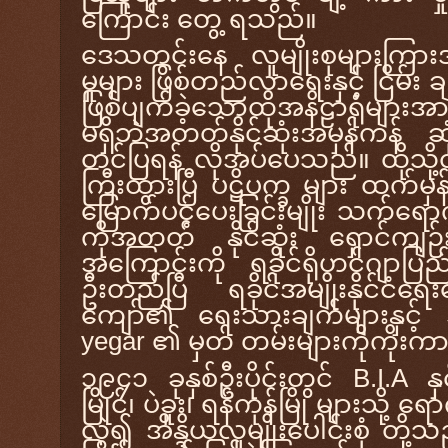
ကြောင်း တွေ့ ရသည်။
ဒေသတွင်းနေ လူမျိုးစုများကြာ
မှုများ ဖြစ်တည်လာရေးနှင့် ငြိမ်း ခ
ဖြစ်ပျက်ခဲ့သောထိုအနိဠာရုံများ
မရှိဘဲ
အတတ်နိုင်ဆုံးအမှန်ကန် ဆုံ
တင်ပြရန
် လိုအပ်ပေသည်။ ထိုသို့
ကြီးထွားပြီ ပဋိပက္ခ များ ထက်မှန်
မြောက်ပင့်
ပေး
ခြင်းမျိုး သက်ရေ
ကိုအတတ်
နိုင်ဆုံး ရှောင်ကျဉ်
အကြောင်းကို
ရခိုင်ရိုဟင်ဂျာပ
ဦးတည်ပြီ ရခိုင်အ
မျိုးနိုင်ငံရေး
ကျော်၏ ရေးသားချက်များနှင့် 
yegar
၏
မှတ်
တမ်းများကိုကိုးက
၁၉၄၁ ခုနှစ်ဦးပိုင်းတွင်
B.I.A
န
မြိုင်၊
ပဲခူး၊
ရန်ကုန်မြို
များ
သို့ ရော
လွဲ၍
အိန္ဒိယလူမျိုးပေါင်းစုံ
တို့