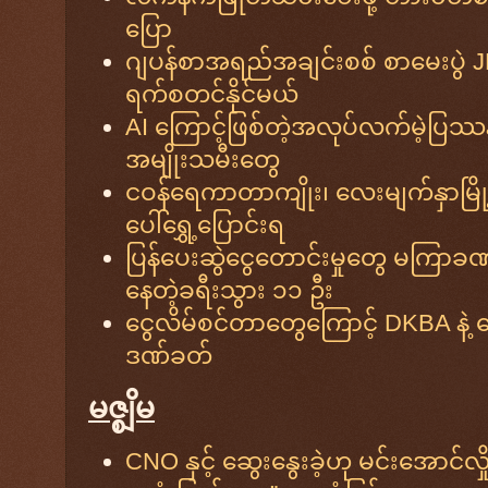
ပြော
ဂျပန်စာအရည်အချင်းစစ် စာမေးပွဲ J
ရက်စတင်နိုင်မယ်
AI ကြောင့်ဖြစ်တဲ့အလုပ်လက်မဲ့ပြဿနာက
အမျိုးသမီးတွေ
ငဝန်ရေကာတာကျိုး၊ လေးမျက်နှာမြို့
ပေါ်ရွှေ့ပြောင်းရ
ပြန်ပေးဆွဲငွေတောင်းမှုတွေ မကြာခဏဖြစ
နေတဲ့ခရီးသွား ၁၁ ဦး
ငွေလိမ်စင်တာတွေကြောင့် DKBA နဲ့ ခ
ဒဏ်ခတ်
မဇ္စျိမ
CNO နှင့် ဆွေးနွေးခဲ့ဟု မင်းအောင်လှို