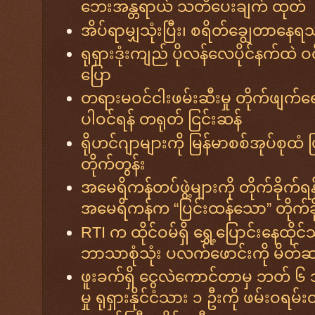
ဘေးအန္တရာယ် သတိပေးချက် ထုတ်
အိပ်ရာမျှသုံးပြီး၊ စရိတ်ချွေတာနေ
ရုရှားဒုံးကျည် ပိုလန်လေပိုင်နက်ထဲ 
ပြော
တရားမဝင်ငါးဖမ်းဆီးမှု တိုက်ဖျက
ပါဝင်ရန် တရုတ် ငြင်းဆန်
ရိုဟင်ဂျာများကို မြန်မာစစ်အုပ်စုထံ 
တိုက်တွန်း
အမေရိကန်တပ်ဖွဲ့များကို တိုက်ခိုက်ရ
အမေရိကန်က “ပြင်းထန်သော” တိုက်ခို
RTI က ထိုင်ဝမ်ရှိ ရွှေ့ပြောင်းနေထိ
ဘာသာစုံသုံး ပလက်ဖောင်းကို မိတ်
ဖူးခက်ရှိ ငွေလဲကောင်တာမှ ဘတ် ၆ သိန်း
မှု ရုရှားနိုင်ငံသား ၁ ဦးကို ဖမ်းဝရမ်