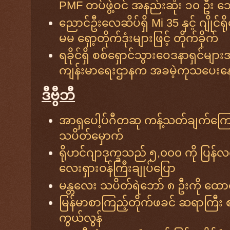
PMF တပ်ဖွဲ့ဝင် အနည်းဆုံး ၁၀ ဦး သ
ညောင်ဦးလေဆိပ်ရှိ Mi 35 နှင့် ဂျိုင
မမ ရှော့တိုက်ဒုံးများဖြင့် တိုက်ခိုက်
ရခိုင်ရှိ စစ်ရှောင်သွားဝေဒနာရှင်မျ
ကျန်းမာရေးဌာနက အခမဲ့ကုသပေးန
ဒီဗွီဘီ
အာရှပေါ့ပ်ဂီတဆု ကန့်သတ်ချက်ကြောင
သပိတ်မှောက်
ရိုဟင်ဂျာဒုက္ခသည် ၅,၀၀၀ ကို ပြန
လေးရှားဝန်ကြီးချုပ်ပြော
မန္တလေး သပိတ်ရဲဘော် ၈ ဦးကို ထောင
မြန်မာစာကြည့်တိုက်ဖခင် ဆရာကြီး
ကွယ်လွန်