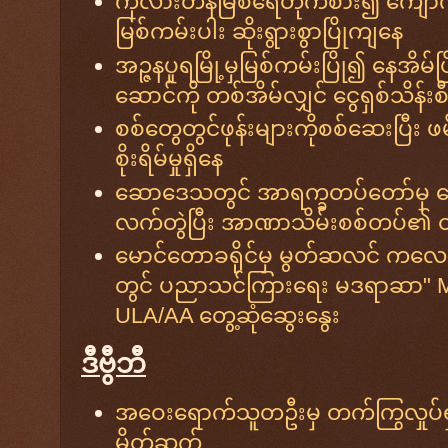
ကုလားတန်မြစ်ရေတိုက်စား၍ ကျော
မြစ်ကမ်းပါး ဆိုးရွားစွာပြိုကျနေ
အဉ္ဇနပူရမြို့မှမြစ်ကမ်းပြို၍ နေအိမ်
ဆောင်ကို တစ်အိမ်လျှင် ငွေရှစ်သိန်
စစ်တွေတွင်ဖုန်းများကိုစစ်ဆေးပြီး ဖ
စိုးရိမ်မှုရှိနေ
ဆောဒေသတွင် အာရက္ခတပ်တော်မှ ယောတ
လက်တွဲပြီး အာဏာသိမ်းစစ်တပ်၏ ထိုး
မောင်တောခရိုင်မှ မွတ်ဆလင် ကလေး
တွင် ပညာသင်ကြားရေး မဒရာဆာ" Ma
ULA/AA တွေ့ဆုံဆွေးနွေး
ဒီဗွီဘီ
အဝေးရောက်သူတ​ဦးမှ တက်ကြွလှုပ်ရှ
မိတ်ဆက်