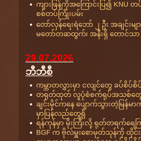
ကျားဖြန့်ကိုအကြောင်းပြ၍ KNU တပ်များ
စစ်တပ်ကြိုးပမ်း
တော်လှန်ရေးရဲဘော် ၂ ဦး အချင်းမျာ
မတော်တဆထွက်၊ အနီးရှိ တောင်သာ
29.07.2026
ဘီဘီစီ
ကမ္ဘာတလွှားမှာ ငလျင်တွေ ခပ်စိပ်စ
တရုတ်ထုတ် လူပုံစံစက်ရုပ်အသစ်တွေကိ
ချင်းမိုင်ကနေ ပျောက်သွားတဲ့မြန်မ
မှာပြန်လည်တွေ့ရှိ
ရန်ကုန်မှာ မိုးကြီးလို့ ရုတ်တရက်ရေကြီ
BGF က ဗိုလ်မှူးစောမုတ်သုန်ကို ထို