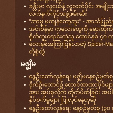
ခန္တီးမှာ လူငယ်နဲ့ လူလတ်ပိုင်း အမျ
လက်နက်ကိုင်အဖွဲ့ဖမ်းဆီး
''ဘာမှ မကျန်တော့ဘူး'' - အာသံပြည်န
အင်းစိန်မှာ ကလေးတွေကို ဆေးတိုက် လိ
ရိုက်ကူးရောင်းတဲ့သူ ထောင်နှစ် ၄၀ 
လေးနှစ်အကြာပြန်လာတဲ့ Spider-Man
တို့စုံတွဲ
မဇ္စျိမ
နွေဦးတော်လှန်ရေး မဇ္ဈိမနေ့စဉ်မှတ်စ
ဒိုက်ဦးထောင်၌ ထောင်အာဏာပိုင်မျာ
အား အုပ်စုလိုက် တိုက်ပိတ်ခြင်း အ
နှိပ်စက်မှုများ ပြုလုပ်နေဟုဆို
နွေဦးတော်လှန်ရေး နေ့စဉ်မှတ်စု (၃၀ 