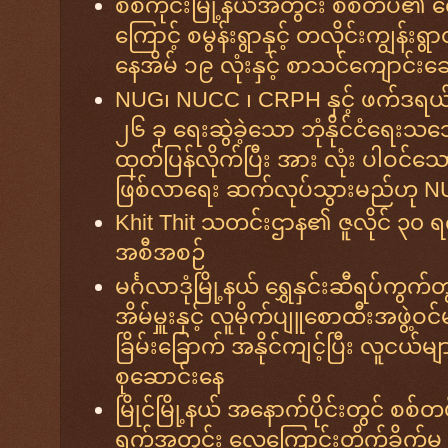
စစ်ကိုင်းမြို့နယ်အတွင်း စစ်တပ်၏ လ
ကြောင့် စမွန်းရွာနှင့် တလိုင်းကျွန်းရွ
နေအိမ် ၁၉ လုံးနှင့် စာသင်ကျောင်းဆ
NUG၊ NUCC ၊ CRPH နှင့် ဖက်ဒရယ်
၂၆ ခု ရေးဆွဲခဲ့သော ဘုံနိုင်ငံရေ
ထုတ်ပြန်လိုက်ပြီး အား လုံး ပါဝင်
ဖြစ်လာရေး ဆက်လုပ်သွားမည်ဟု N
Khit Thit သတင်းဌာန၏ ဇူလိုင် ၃၀ ရ
အစီအစဉ်
မင်္ဂလာဒုံမြို့နယ် ရွှေနှင်းဆီရပ်ကွက်တွ
အိမ်မှူးနှင့် လူမိုက်ပျူစောထီးအဖွဲ့ဝ
ခြိမ်းခြောက် အနိုင်ကျင့်ပြီး လူငယ်မ
စုဆောင်းနေ
မြိုင်မြို့နယ် အနောက်ပိုင်းတွင် စစ်တ
ရက်အတွင်း လေကြောင်းတိုက်ခိုက်မှု