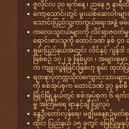
ဇူလိုင်လ ၃၀ ရက်နေ့ ၊ ညနေ ၅ နာရီထိ 
ကော့သောင်းတွင် မူးယစ်ဆေးဝါးများန
သောင်းပြည်သူ့ကာကွယ်ရေးအဖွဲ့ ဖမ်
ကလေးသူငယ်များကို လိင်ရာဇဝတ်မှု ကျူ
ရောင်းစားသူကို ထောင်ဒဏ် နှစ် ၄၀ ခ
ရှမ်းပြည်နယ်အတွင်း လိင်နှင့် ဂျဲန်ဒ
ဖြစ်စဉ် ၁၇၂ ခု ဖြစ်ပွား ၊ အများစုမှာ
က ကျူးလွန်ခြင်းဖြစ်ဟု စွမ်း ထုတ်ပြ
ရတနာပုံတက္ကသိုလ်ကျောင်းသားများနှ
ကို စစ်အုပ်စုက ထောင်ဒဏ် ၃၇ နှစ်စီ
မြိုင်မြို့နယ်တွင် စစ်အုပ်စုက ၆ ရက
မှု အကြိမ်ရေ ရာနှင့်ချီ ပြုလုပ်
နွေဦးတော်လှန်ရေး မဇ္ဈိမနေ့စဉ်မှတ်စု
ထိုင်း ပြည်နယ် ၁၅ ခုတွင် မြေပြိုမှုနှ