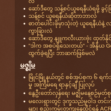
လဲ
ဆော်ဒီတွေ သန့်စင်ယူရေနီယံရဖို့ ခွင့်
သန့်စင် ယူရေနီယံဆိုတာဘာလဲ
ဓာတ်ပေါင်းဖိုမှာသုံးတဲ့ ယူရေနီယံနဲ
ကွာခြားလဲ
ဆော်ဒီတွေ နျူကလီးယားဗုံး ထုတ်နို
"ဒါက အစပဲရှိသေးတယ်" - အိန္ဒိယ Gen
ထွက်ခဲ့ရပြီး ဘာဆက်ဖြစ်မလဲ
မဇ္စျိမ
မြိုင်မြို့နယ်တွင် စစ်အုပ်စုက ၆ ရက
မှု အကြိမ်ရေ ရာနှင့်ချီ ပြုလုပ်
နွေဦးတော်လှန်ရေး မဇ္ဈိမနေ့စဉ်မှတ်စု
မလေးရှားတွင် ဒုက္ခသည်မူဝါဒ တင်းကျ
များ စည်းကမ်းတကျနေထိုင်ရန် ACR 