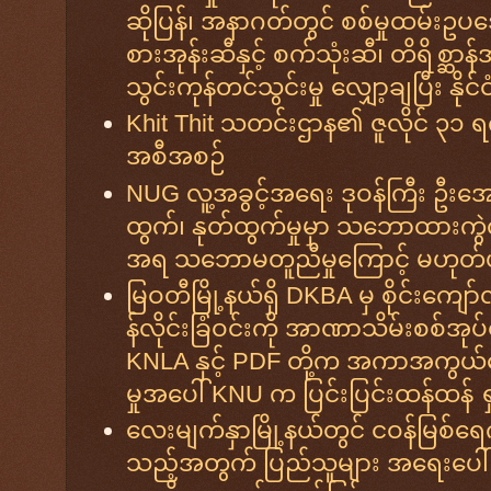
ဆိုပြန်၊ အနာဂတ်တွင် စစ်မှုထမ်းဥပဒေ
စားအုန်းဆီနှင့် စက်သုံးဆီ၊ တိရိစ္
သွင်းကုန်တင်သွင်းမှု လျှော့ချပြီး နိုင်င
Khit Thit သတင်းဌာန၏ ဇူလိုင် ၃၁ ရ
အစီအစဉ်
NUG လူ့အခွင့်အရေး ဒုဝန်ကြီး ဦးအော
ထွက်၊ နုတ်ထွက်မှုမှာ သဘောထားကွဲလွဲ
အရ သဘောမတူညီမှုကြောင့် မဟုတ
မြဝတီမြို့နယ်ရှိ DKBA မှ စိုင်းကျော်လ
န်လိုင်းခြံဝင်းကို အာဏာသိမ်းစစ်အုပ်
KNLA နှင့် PDF တို့က အကာအကွယ်
မှုအပေါ် KNU က ပြင်းပြင်းထန်ထန် ရ
လေးမျက်နှာမြို့နယ်တွင် ငဝန်မြစ်
သည့်အတွက် ပြည်သူများ အရေးပေါ် ရ