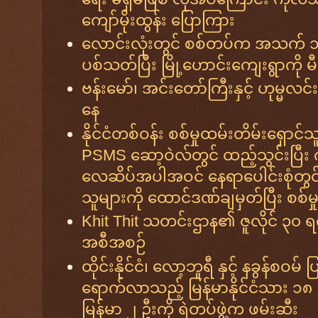
ကျော်မိုးထွန်း ပြောကြား
လောင်းလုံးတွင် စစ်တပ်က အသက် ၁၆ 
ပစ်သတ်ပြီး မြို့ဟောင်းကျေးရွာကို မီး
ဗန်းမော်၊ အင်းတော်ကြီးနှင့် ဟုမ္မလင်း
နေ
နိုင်ငံတစ်ဝန်း စစ်မှုထမ်းတိမ်းရှ
PSMS ဆော့ဝဲလ်တွင် ထည့်သွင်းပြီး
လေဆိပ်အပါအဝင် နေရာပေါင်းစုံတွင်
သူများကို ထောင်ဒဏ်ချမှတ်ပြီး စစ်မှု
Khit Thit သတင်းဌာန၏ ဇူလိုင် ၃၀ ရ
အစီအစဉ်
ထိုင်းနိုင်ငံ၊ လော့ဘူရီ နှင့် နခွန်စဝ
ရောက်လာသည့် မြန်မာနိုင်ငံသား ၁၈ ဦ
မြန်မာ ၂ ဦးကို ရဲတပ်ဖွဲ့က ဖမ်းဆီး