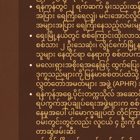
ရန်ကုန်တွင် ၂ ရက်ဆက် မိုးသည်းထန်စ
အပြား ရေကြီးရေလျှံ၊ မင်းအောင်လှို
အများအပြား ရေကြီးနေသည့်လမ်းမျာ
ရေးမြို့နယ်တွင် စစ်ကြောင်းထိုးလာသည့
စစ်သား ၂ ဦးသေဆုံး၊ လွိုင်ကော်မြို
သူများ နေထိုင်ရာ နေရာကို စစ်တပ်က ဒရ
မလေးရှားအစိုးရအနေဖြင့် ထွက်ပြေး
ဒုက္ခသည်များကို မြန်မာစစ်တပ်ထံသို
လွှတ်တော်အမတ်များ အဖွဲ့ (APHR
ရန်ကုန်အရှေ့ပိုင်းတက္ကသိုလ် အဆော
ရပ်ကွက်အုပ်ချုပ်ရေးအဖွဲ့များက စ
နေမှုအပေါ် ပါမောက္ခချုပ်ထံ တိုင်က
ဝမ်းတွင်းတွင်လည်း လူငယ် ၄ ဦးကို
တာဆွဲဖမ်းဆီး