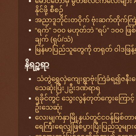
မောင်တောမှ မွတ်စလင်ကလေးများ 
နိုင်ဖို့ စီစဉ်
အညာဒူဘိုင်းတဝိုက် ဗုံးဆက်တိုက်ကြ
“ရက်” ၁၀၀ မဟုတ်ဘဲ “ရပ်” ၁၀၀ ဖြစ်သွာ
ချက် (ရုပ်/သံ)
မြန်မာပြည်သူတွေကို တရုတ် ဝါဒဖြန့်
နိရဉ္စရာ
သံတွဲရွှေလှဲကျေးရွာဗုံးကြဲခံရ၍ဇနီ
သေဆုံးပြီး၂ဦးဒဏ်ရာရ
ရခိုင်တွင် သွေးလွန်တုတ်ကွေးကြော
ဦးသေဆုံး
လေးမျက်နှာမြို့နယ်တွင်ငဝန်မြစ်တာဘ
ရေကြီးရေလျှံဖြစ်ပွားပြီးပြည်သူမျာ