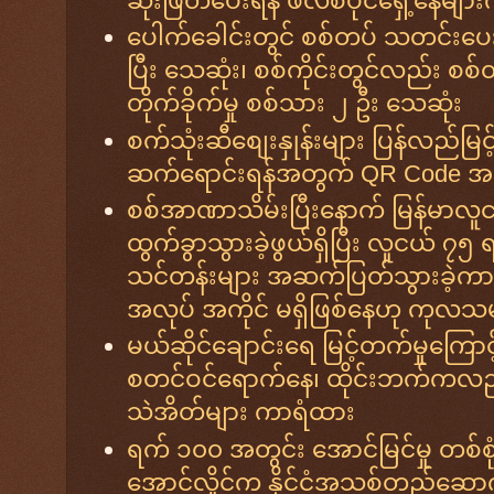
ဆုံးဖြတ်ပေးရန် ဖိလစ်ပိုင်ရှေ့နေမျာ
ပေါက်ခေါင်းတွင် စစ်တပ် သတင်းပေ
ပြီး သေဆုံး၊ စစ်ကိုင်းတွင်လည်း စစ်တပ
တိုက်ခိုက်မှု စစ်သား ၂ ဦး သေဆုံး
စက်သုံးဆီစျေးနှုန်းများ ပြန်လည်မြင
ဆက်ရောင်းရန်အတွက် QR Code အ
စစ်အာဏာသိမ်းပြီးနောက် မြန်မာလူင
ထွက်ခွာသွားခဲ့ဖွယ်ရှိပြီး လူငယ် ၇၅ ရာ
သင်တန်းများ အဆက်ပြတ်သွားခဲ့ကာ လ
အလုပ် အကိုင် မရှိဖြစ်နေဟု ကုလ
မယ်ဆိုင်ချောင်းရေ မြင့်တက်မှုကြောင့်
စတင်ဝင်ရောက်နေ၊ ထိုင်းဘက်ကလည
သဲအိတ်များ ကာရံထား
ရက် ၁၀၀ အတွင်း အောင်မြင်မှု တစ်စု
အောင်လှိုင်က နိုင်ငံအသစ်တည်ဆောက