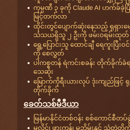
ကုမ္ပဏီ ၃ ခုကို Claude AI ဟက်ခ်ခဲ့ပြီး
မြင့်တက်လာ
ထိုင်းတွင်ပျောက်ဆုံးနေသည့် ရုရှားမ
သံသယရှိသူ ၂ ဦးကို ဖမ်းဝရမ်းထုတ်
ရွှေ့ပြောင်းသူ ထောင်ချီ ရေကူးပြီးဝင
ကို စေလွှတ်
ပါကစ္စတန် ရဲကင်းစခန်း တိုက်ခိုက်ခံရပ
သေဆုံး
မြောက်ကိုရီးယားလုပ် ဒုံးကျည်ဖြင့် ရ
တိုက်ခိုက်
ခေတ်သစ်မီဒီယာ
မြန်မာနိုင်ငံတစ်ဝန်း စစ်ကောင်စီတပ်ဖ
မလှိုင်၊ ဖားကန့်၊ မဘိမ်းနှင့် သံတွဲတို