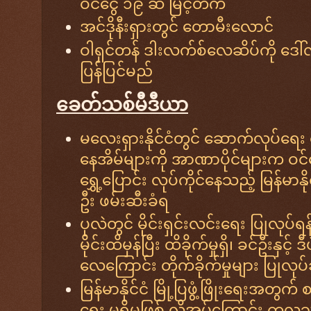
ဝင်ငွေ ၁၉ ဆ မြင့်တက်
အင်ဒိုနီးရှားတွင် တောမီးလောင်
ဝါရှင်တန် ဒါးလက်စ်လေဆိပ်ကို ဒေ
ပြန်ပြင်မည်
ခေတ်သစ်မီဒီယာ
မလေးရှားနိုင်ငံတွင် ဆောက်လုပ်ရေး လု
နေအိမ်များကို အာဏာပိုင်များက ဝင်
ရွှေ့ပြောင်း လုပ်ကိုင်နေသည့် မြန်မ
ဦး ဖမ်းဆီးခံရ
ပုလဲတွင် မိုင်းရှင်းလင်းရေး ပြုလု
မိုင်းထိမှန်ပြီး ထိခိုက်မှုရှိ၊ ခင်ဦးနှ
လေကြောင်း တိုက်ခိုက်မှုများ ပြုလုပ်ခ
မြန်မာနိုင်ငံ မြို့ပြဖွံ့ဖြိုးရေးအတ
ရေး မရှိမဖြစ် လိုအပ်ကြောင်း ကုလ