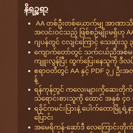
နိရဉ္စရာ
AA တစ်ဦးတစ်ယောက်မျှ အာဏာသိ
အလင်းဝင်သည့် ဖြစ်စဉ်မျိုးမရှိဟု AA
ဂျပန်တွင် ငလျင်ကြောင့် သေဆုံးသူ
ကျောက်တော်တွင် သက်ငယ်ညီအစ်မနှစ်ဦ
ကျူးလွန်ပြီး ထွက်ပြေးနေသူကို ဒီလပ
ဧရာဝတီတွင် AA နှင့် PDF ၃၂ ဦးအလ
န့်
ရန်ကုန်တွင် ကလေးများကိုဆေးတိုက်၍ 
သံရောင်းစားသူကို ထောင် အနှစ် ၄ဝ 
ရခိုင်ကမင်းပြားနဲ့ ပေါက်တောမြို့ရဲ
ပြောင်း
အမေရိကန်-ဆော်ဒီ လေကြောင်းတိုက်ခိ