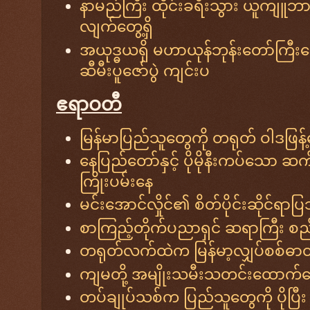
နာမည်ကြီး ထိုင်းခရီးသွား ယူကျူဘာ ဂ
လျက်တွေ့ရှိ
အယုဒ္ဓယရှိ မဟာယုန်ဘုန်းတော်ကြီး
ဆီမီးပူဇော်ပွဲ ကျင်းပ
ဧရာဝတီ
မြန်မာပြည်သူတွေကို တရုတ် ဝါဒဖြန့်
နေပြည်တော်နှင့် ပိုမိုနီးကပ်သော 
ကြိုးပမ်းနေ
မင်းအောင်လှိုင်၏ စိတ်ပိုင်းဆိုင်ရာပြ
စာကြည့်တိုက်ပညာရှင် ဆရာကြီး စည
တရုတ်လက်ထဲက မြန်မာ့လျှပ်စစ်ဓာတ
ကျမတို့ အမျိုးသမီးသတင်းထောက်တွေ
တပ်ချုပ်သစ်က ပြည်သူတွေကို ပိုပြ