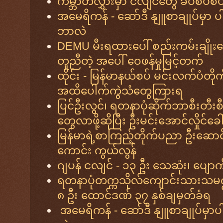
ကမ္ဘာတလွှားမှာ ငလျင်တွေ ခပ်စိပ်စိ
အမေရိကန် - ဆော်ဒီ နျူစာချုပ်မှာ ပ
ဘာလဲ
DEMU မီးရထားပေါ် စည်းကမ်းချိုးဖ
တူညီတဲ့ အပေါ် ဝေဖန်မှုမြင့်တက်
ထိုင်း - မြန်မာနယ်စပ် မင်းလက်ပံတိုက
အထိပေါက်ကွဲသံတွေကြားရ
ပြင်ဦးလွင်၊ ရတနာပုံဆိုက်ဘာစီးတီးစီမံကိ
တွေလာဖို့ဆိုပြီး ဦးမင်းအောင်လှိုင်ခေါ
မြန်မာရဲ့စာကြည့်တိုက်ပညာ ဦးဆောင်ပ
ကောင်း ကွယ်လွန်
ဂျပန် ငလျင် - ၁၃ ဦး သေဆုံး၊ ပျောက
ရတနာပုံတက္ကသိုလ်ကျောင်းသားသမ
၈ ဦး ထောင်ဒဏ် ၃၇ နှစ်ချမှတ်ခံရ
အမေရိကန် - ဆော်ဒီ နျူစာချုပ်မှာ