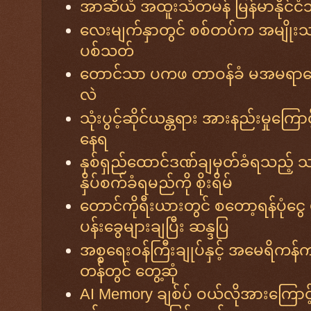
အာဆီယံ အထူးသံတမန် မြန်မာနိုင်ငံသိ
လေးမျက်နှာတွင် စစ်တပ်က အမျိုးသား 
ပစ်သတ်
တောင်သာ ပကဖ တာဝန်ခံ မအမရာမေ
လဲ
သုံးပွင့်ဆိုင်ယန္တရား အားနည်းမှုကြောင့
နေရ
နှစ်ရှည်ထောင်ဒဏ်ချမှတ်ခံရသည့် သပ
နှိပ်စက်ခံရမည်ကို စိုးရိမ်
တောင်ကိုရီးယားတွင် စတော့ရန်ပုံငွေ
ပန်းခွေများချပြီး ဆန္ဒပြ
အစ္စရေးဝန်ကြီးချုပ်နှင့် အမေရိကန်က
တန်တွင် တွေ့ဆုံ
AI Memory ချစ်ပ် ဝယ်လိုအားကြောင