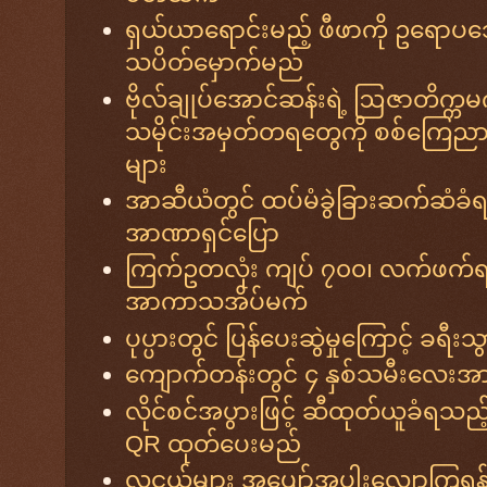
ရှယ်ယာရောင်းမည့် ဖီဖာကို ဥရောပဘေ
သပိတ်မှောက်မည်
ဗိုလ်ချုပ်အောင်ဆန်းရဲ့ ဩဇာတိက္ကမကို
သမိုင်းအမှတ်တရတွေကို စစ်ကြေညာလို
များ
အာဆီယံတွင် ထပ်မံခွဲခြားဆက်ဆံခံရ
အာဏာရှင်ပြော
ကြက်ဥတလုံး ကျပ် ၇၀၀၊ လက်ဖက်ရည
အာကာသအိပ်မက်
ပုပ္ပားတွင် ပြန်ပေးဆွဲမှုကြောင့် ခရီ
ကျောက်တန်းတွင် ၄ နှစ်သမီးလေးအား မ
လိုင်စင်အပွားဖြင့် ဆီထုတ်ယူခံရသည
QR ထုတ်ပေးမည်
လူငယ်များ အပျော်အပါးလျှော့ကြရန