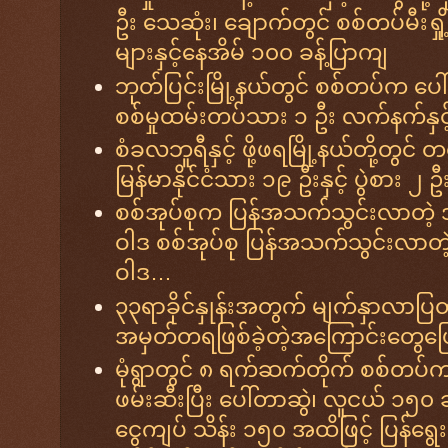
ဦး သေဆုံး၊ ချောက်တွင် စစ်တပ်မီးရှ
များနှင့်နေအိမ် ၁၀၀ ခန့်ပြာကျ
ဘုတ်ပြင်းမြို့နယ်တွင် စစ်တပ်က ပ
စစ်မှုထမ်းတပ်သား ၁ ဦး လက်နက်နှ
စံခလဘူရီနှင့် ဖို့ဖရမြို့နယ်တို့တ
မြန်မာနိုင်ငံသား ၁၉ ဦးနှင့် ပွဲစား ၂ ဦ
စစ်အုပ်စုက ပြန်အသက်သွင်းလာတဲ့ 
ဝါဒ စစ်အုပ်စု ပြန်အသက်သွင်းလာတဲ
ဝါဒ…
၃၃ရာခိုင်နှုန်းအတွက် မျက်နှာလာပြတ
အမှတ်တရဖြစ်ခဲ့တဲ့အကြောင်းတွေပြ
မုံရွာတွင် ၈ ရက်ဆက်တိုက် စစ်တပ်က 
ဖမ်းဆီးပြီး ပေါ်တာဆွဲ၊ လူငယ် ၁၅၀ 
ငွေကျပ် သိန်း ၁၅၀ အထိဖြင့် ပြန်ရွေးခိ