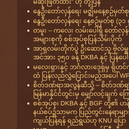
မဆုံးဖြတ်ထား” ဟု တုံ့ပြန်
နွေဦးတော်လှန်ရေး မဇ္ဈိမနေ့စဉ်မှတ်စု
နွေဦးတော်လှန်ရေး နေ့စဉ်မှတ်စု (၃၁ 
တမူး – ကလေး လမ်းပေါ်ရှိ တော်လှန်ရ
အများစုကို စစ်အုပ်စုပြန်သိမ်းပိုက်
အာရှလမ်းတိုက်ပွဲ ဦးဆောင်သူ ဗိုလ်မှ
အင်အား ၃၅၀ ခန့် DKBA နှင့် ပြန်ပေါ
မလေးရှားနှင့် ဘင်္ဂလားဒေ့ရှ်မှ ရိုဟင
ထံ ပြန်လည်လွှဲပြောင်းမည့်အပေါ် WPN
စိတ်ဒဏ်ရာအလွန်ဆီသို့ – စိတ်ဒဏ
မြန်မာနိုင်ငံတွင်းမှ မျှော်လင့်ချက်
စစ်အုပ်စု၊ DKBA နှင့် BGF တို့၏ ဟန်ပ
နယ်စပ်၌သာမက ပြည်တွင်းနေရာများသို
ကျယ်ပြန့်ရန် ရည်ရွယ်ဟု KNU ပြော