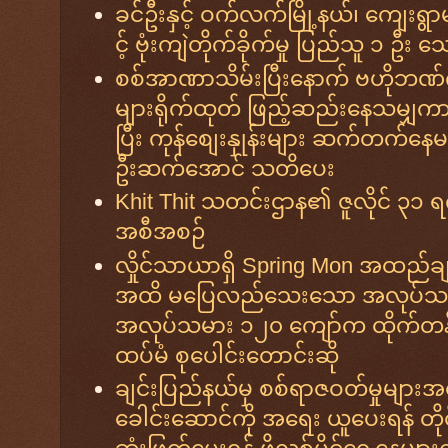
ခင်ဦးနှင့် ဝက်လက်မြို့နယ်၊ ကျေးရ
င့် ဗုံးကျဲတိုက်ခိုက်မှု ပြည်သူ ၁ ဦး
စစ်အာဏာသိမ်းပြီးနောက် ဗဟိုဘဏ်က
များရိုက်ထုတ် ဖြည့်ဆည်းနေသမျှကာ
ပြီး ကုန်စျေးနှုန်းများ ဆက်တက်နေမ
ဦးဆက်အောင် သတိပေး
Khit Thit သတင်းဌာန၏ ဇူလိုင် ၃၁ ရ
အစီအစဉ်
လှိုင်သာယာရှိ Spring Mon အထည်ခ
အထိ မပြေလည်သေးသော အလုပ်သမားဆန
အလုပ်သမား ၁၂၀ ကျော်က ထိုက်တန
ထပ်မံ စုပေါင်းတောင်းဆို
ချင်းပြည်နယ်မှ စစ်ရာဇဝတ်မှုများအတွ
ခေါင်းဆောင်ကို အရေး ယူပေးရန် တို