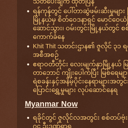
သတိပေးချက် ထုတ်ပြန်
ရန်ကုန်တွင် ပေါ်တာဆွဲဖမ်းဆီးမှုများ 
မြို့နယ်မှ စိတ်ဝေဒနာရှင် မောင်ဝေယံ
ဆောင်သွား၊ ဝမ်းတွင်းမြို့နယ်တွင်
ကောက်ခံနေ
Khit Thit သတင်းဌာန၏ ဇူလိုင် ၃၁ ရ
အစီအစဉ်
ဧရာဝတီတိုင်း လေးမျက်နှာမြို့နယ် မြ
တာဘောင် ကျိုးပေါက်ပြီး မြစ်ရေများ
ရဲစခန်းနှင့်အနိမ့်ပိုင်းနေရာများအတွ
ပြောင်းရွှေ့မှုများ လုပ်ဆောင်နေရ
Myanmar Now
ရခိုင်တွင် ဇူလိုင်လအတွင်း စစ်တပ်ဗုံ
၇၄ ဦးဒဏ်ရာရ