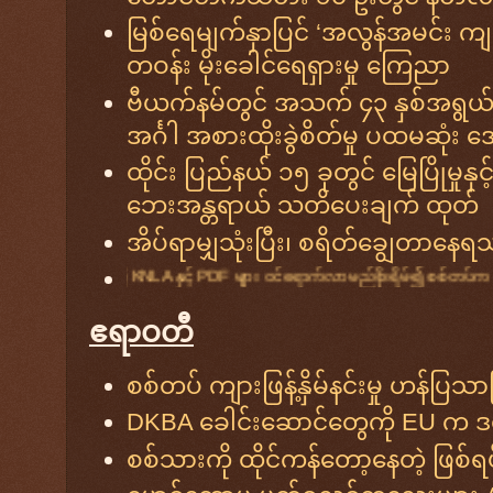
မြစ်ရေမျက်နှာပြင် ‘အလွန်အမင်း ကျ
တဝန်း မိုးခေါင်ရေရှားမှု ကြေညာ
ဗီယက်နမ်တွင် အသက် ၄၃ နှစ်အရွယ်
အင်္ဂါ အစားထိုးခွဲစိတ်မှု ပထမဆုံး အ
ထိုင်း ပြည်နယ် ၁၅ ခုတွင် မြေပြိုမှုနှ
ဘေးအန္တရာယ် သတိပေးချက် ထုတ်
အိပ်ရာမျှသုံးပြီး၊ စရိတ်ချွေတာနေ
စိုးရိမ်၍ စစ်တပ်က DKBA ၊ BGF တို့နှင့်အတူ ပူးပေါင်း လုံခြုံရေးယူထားဟုဆို၊ 
ဧရာဝတီ
စစ်တပ် ကျားဖြန့်နှိမ်နင်းမှု ဟန်ပြ
DKBA ခေါင်းဆောင်တွေကို EU က ဒဏ
စစ်သားကို ထိုင်ကန်တော့နေတဲ့ ဖြစ်ရပ