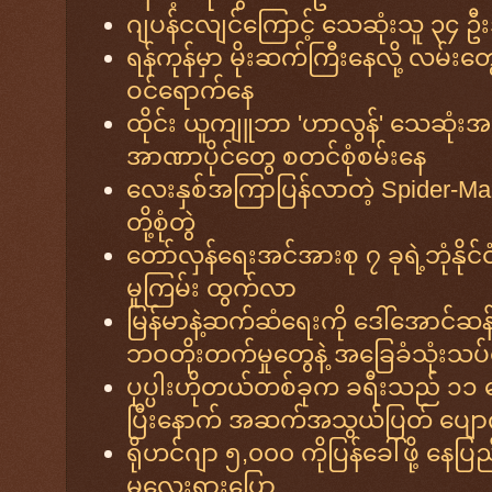
ဂျပန်ငလျင်ကြောင့် သေဆုံးသူ ၃၄ ဦ
ရန်ကုန်မှာ မိုးဆက်ကြီးနေလို့ လမ်
ဝင်ရောက်နေ
ထိုင်း ယူကျူဘာ 'ဟာလွန်' သေဆုံးအက
အာဏာပိုင်တွေ စတင်စုံစမ်းနေ
လေးနှစ်အကြာပြန်လာတဲ့ Spider-Man
တို့စုံတွဲ
တော်လှန်ရေးအင်အားစု ၇ ခုရဲ့ဘုံန
မူကြမ်း ထွက်လာ
မြန်မာနဲ့ဆက်ဆံရေးကို ဒေါ်အောင်ဆန
ဘဝတိုးတက်မှုတွေနဲ့ အခြေခံသုံးသပ်
ပုပ္ပါးဟိုတယ်တစ်ခုက ခရီးသည် ၁၁ 
ပြီးနောက် အဆက်အသွယ်ပြတ် ပျောက
ရိုဟင်ဂျာ ၅,၀၀၀ ကိုပြန်ခေါ်ဖို့ 
မလေးရှားပြော