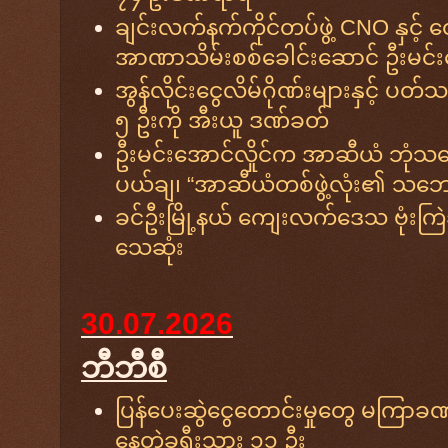
ချင်းလက်နက်ကိုင်တပ်ဖွဲ့ CNO နှင့် တွ
အာဏာသိမ်းစစ်ခေါင်းဆောင် ဦးမင်းအေ
အွန်လိုင်းငွေလိမ်ဂိုဏ်းများနှင့် ပတ
၅ ဦးကို အီးယူ ဒဏ်ခတ်
ဦးမင်းအောင်လှိုင်က အာဆီယံ ဘုံသ
ပယ်ချ၊ “အာဆီယံတစ်ဖွဲ့လုံး၏ သဘ
ခင်ဦးမြို့နယ် ကျေးလက်ဒေသ ဗုံးကြဲ
သေဆုံး
30.07.2026
ဘီဘီစီ
ပြန်ပေးဆွဲငွေတောင်းမှုတွေ မကြာခဏဖြစ
နေတဲ့ခရီးသွား ၁၁ ဦး