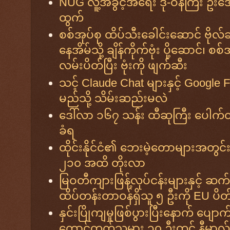
NUG လူ့အခွင့်အရေး ဒု-ဝန်ကြီး ဦးအော
ထွက်
စစ်အုပ်စု ထိပ်သီးခေါင်းဆောင် ဗိုလ်
နေအိမ်သို့ ချိန်ကိုက်ဗုံး ပို့ဆောင်၊ စစ
လမ်းပိတ်ပြီး ဗုံးကို ဖျက်ဆီး
သင့် Claude Chat များနှင့် Google F
မည်သို့ သိမ်းဆည်းမလဲ
ဒေါ်လာ ၁၆၇ သန်း ထီဆုကြီး ပေါက်ထ
ခံရ
ထိုင်းနိုင်ငံ၏ ဘေးမဲ့တောများအတွင
၂၁၀ အထိ တိုးလာ
မြဝတီကျားဖြန့်လုပ်ငန်းများနှင့် ဆ
ထိပ်တန်းတာဝန်ရှိသူ ၅ ဦးကို EU ပိ
နှင်းပြိုကျမှုဖြစ်ပွားပြီးနောက် ပျောက
တောင်တက်သမား ၁၀ ဦးတွင် နီမာလ် 