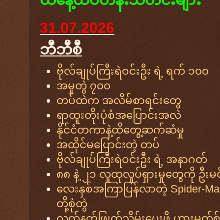
31.07.2026
ဘီဘီစီ
ဗိုလ်ချုပ်ကြီးရဲဝင်းဦး ရဲ့ ရက် ၁၀၀
အမှုတွဲ ၇၀၀
တပ်ထဲက အလိမ်စာရင်းတွေ
ရာထူးတိုးပုံစံအပြောင်းအလဲ
နိုင်ငံတကာနဲ့ထိတွေ့ဆက်ဆံမှု
အထိုင်မပြောင်းတဲ့ တပ်
ဗိုလ်ချုပ်ကြီးရဲဝင်းဦး ရဲ့ အနာဂတ်
၈၈ နဲ့ ၂၁ လူထုလှုပ်ရှားမှုတွေကို ဦးမင
လေးနှစ်အကြာပြန်လာတဲ့ Spider-Man
တို့စုံတွဲ
လက်နက်ဖြုတ်သိမ်းပေးဖို့ ဟားမတ်