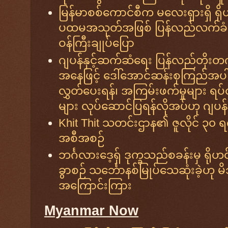
မြန်မာစစ်ကောင်စီက မလေးရှားရှိ ရိ
ပထမအသုတ်အဖြစ် ပြန်လည်လက်ခံ
ဝန်ကြီးချုပ်ပြော
ဂျပန်နှင့်ဆက်ဆံရေး ပြန်လည်တိုးတ
အနေဖြင့် ဒေါ်အောင်ဆန်းစုကြည်အပ
လွှတ်ပေးရန်၊ အကြမ်းဖက်မှုများ ရပ်တန့်
များ လုပ်ဆောင်ပြရန်လိုအပ်ဟု ဂျပန်နိ
Khit Thit သတင်းဌာန၏ ဇူလိုင် ၃၀ ရ
အစီအစဉ်
ဘင်္ဂလားဒေ့ရှ် ဒုက္ခသည်စခန်းမှ ရိုဟ
ခွာစဉ် သင်္ဘောနစ်မြုပ်သေဆုံးခဲ့ဟု မ
အကြောင်းကြား
Myanmar Now