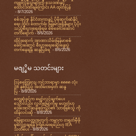
ကျူးလွန်သူများကို သေဒဏ်နှင့်
ထောင်ဒဏ်ချကြောင်း AA ထုတ်ပြန်
- 8/7/2026
စစ်အုပ်စု နိုင်ငံတကာနှင့် ပိုမိုဆက်ဆံနိုင်
ရေး ထိုင်း ထောက်ခံ၊ မြန်မာခရိုနီများ ပံ့ပိုး
သည့်စီးပွားရေးဖိုရမ် စစ်ခေါင်းဆောင်
တက်ရောက်
- 8/6/2026
ထိုင်းရောက် အာဏာသိမ်းမြန်မာစစ်
ခေါင်းဆောင် စီးပွားရေးဆွေးနွေးပွဲ
တက်နေချိန် ဆန္ဒပြခံရ
- 8/6/2026
မဇျ္စိမ သတင်းများ
သြစတြေးလျ ကင်ဘာရာမှာ ၈၈၈၈ လုံး
၃၈ နှစ်ပြည့် အထိမ်းအမှတ် ဆန္ဒ
ပြ
- 8/8/2026
တွေ့ဆုံခွင့်က မျှော်လင့်ချက်ပေး
သော်လည်း လွတ်မြောက်မှု မဟုတ်ဟု
ဒေါ်အောင်ဆန်းစုကြည်၏ သားဖြစ်သူ ကို
ထိန်လင်းဆို
- 8/8/2026
မြေရှားသတ္တုအတွက် ကမ္ဘာက တရုတ်မှီခို
မှုလျှော့ချရန် ကြိုးပမ်းရမည်ဟု IEA
သတိပေး
- 8/8/2026