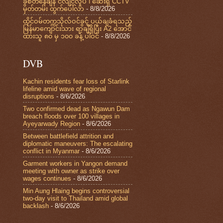
ခွဲစိတ်နေချိန် ငလျင်လှုပ် ၊ ဆေးရုံ CCTV
မှတ်တမ်း ထွက်ပေါ်လာ
- 8/8/2026
ထိုင်ဝမ်တက္ကသိုလ်ဝင်ခွင့် ပယ်ချခံရသည့်
မြန်မာကျောင်းသား ရာချီရှိပြီး A2 အောင်
ထားသူ ၈၀ မှ ၁၀၀ ခန့် ပါဝင်
- 8/8/2026
DVB
Kachin residents fear loss of Starlink
lifeline amid wave of regional
disruptions
- 8/6/2026
Two confirmed dead as Ngawun Dam
breach floods over 100 villages in
Ayeyarwady Region
- 8/6/2026
Between battlefield attrition and
diplomatic maneuvers: The escalating
conflict in Myanmar
- 8/6/2026
Garment workers in Yangon demand
meeting with owner as strike over
wages continues
- 8/6/2026
Min Aung Hlaing begins controversial
two-day visit to Thailand amid global
backlash
- 8/6/2026