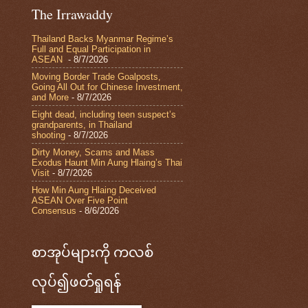
The Irrawaddy
Thailand Backs Myanmar Regime’s
Full and Equal Participation in
ASEAN
- 8/7/2026
Moving Border Trade Goalposts,
Going All Out for Chinese Investment,
and More
- 8/7/2026
Eight dead, including teen suspect’s
grandparents, in Thailand
shooting
- 8/7/2026
Dirty Money, Scams and Mass
Exodus Haunt Min Aung Hlaing’s Thai
Visit
- 8/7/2026
How Min Aung Hlaing Deceived
ASEAN Over Five Point
Consensus
- 8/6/2026
စာအုပ်များကို ကလစ်
လုပ်၍ဖတ်ရှုရန်