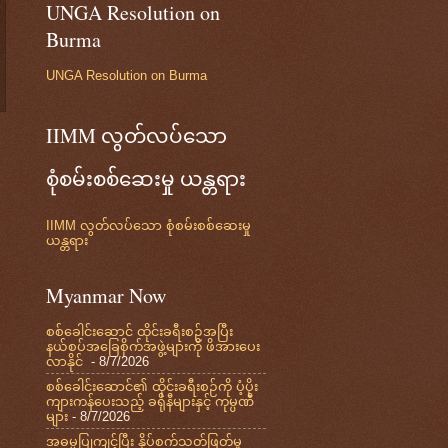
UNGA Resolution on
Burma
UNGA Resolution on Burma
IIMM လွတ်လပ်သော
စုံစမ်းစစ်ဆေးမှု ယန္တရား
IIMM လွတ်လပ်သော စုံစမ်းစစ်ဆေးမှု
ယန္တရား
Myanmar Now
စစ်ခေါင်းဆောင် ထိုင်းခရီးစဉ်အပြီး
နယ်စပ်အခြေစိုက်အဖွဲ့များကို ဖိအားပေး
လာနိုင်
- 8/7/2026
စစ်ခေါင်းဆောင်၏ ထိုင်းခရီးစဉ်ကို ပံ့ပိုး
ကျားကန်ပေးသည့် ခရိုနီများနှင့် ကုမ္ပဏီ
များ
- 8/7/2026
အဓမ္မပြုကျင့်ပြီး နှိပ်စက်သတ်ဖြတ်မှု