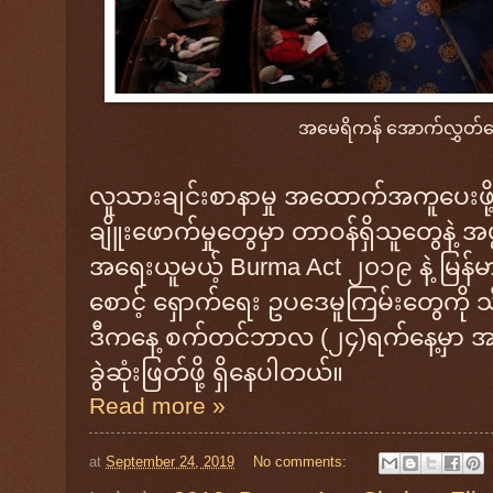
အမေရိကန် အောက်လွှတ်
လူသားချင်းစာနာမှု အထောက်အကူပေးဖို့နဲ့ 
ချိူးဖောက်မှုတွေမှာ တာဝန်ရှိသူတွေနဲ့ 
အရေးယူမယ့် Burma Act ၂၀၁၉ နဲ့ မြန်မ
စောင့် ရှောက်ရေး ဥပဒေမူကြမ်းတွေကို သီ
ဒီကနေ့ စက်တင်ဘာလ (၂၄)ရက်နေ့မှာ အမ
ခွဲဆုံးဖြတ်ဖို့ ရှိနေပါတယ်။
Read more »
at
September 24, 2019
No comments: