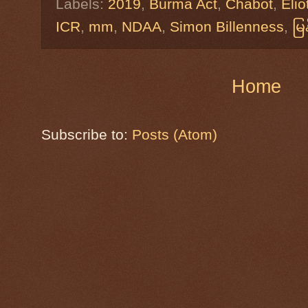
Labels:
2019
,
Burma Act
,
Chabot
,
Elio
ICR
,
mm
,
NDAA
,
Simon Billenness
,
မြ
Home
Subscribe to:
Posts (Atom)