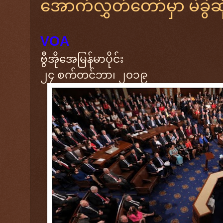
အောက်လွှတ်တော်မှာ မဲခွဲဆု
VOA
ဗွီအိုအေမြန်မာပိုင်း
၂၄ စက်တင်ဘာ၊ ၂၀၁၉