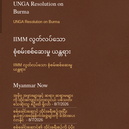
UNGA Resolution on
Burma
UNGA Resolution on Burma
IIMM လွတ်လပ်သော
စုံစမ်းစစ်ဆေးမှု ယန္တရား
IIMM လွတ်လပ်သော စုံစမ်းစစ်ဆေးမှု
ယန္တရား
Myanmar Now
အဖိုး၊ အဖွားများနှင့် ဆရာ၊ ဆရာမများ
ကို ထိုင်းကျောင်းသားလူငယ် ပစ်သတ်၊
သေဆုံးသူ ၈ဦးထိ ရှိလာ
- 8/7/2026
စစ်ခေါင်းဆောင် ထိုင်းခရီးစဉ်အပြီး
နယ်စပ်အခြေစိုက်အဖွဲ့များကို ဖိအားပေး
လာနိုင်
- 8/7/2026
စစ်ခေါင်းဆောင်၏ ထိုင်းခရီးစဉ်ကို ပံ့ပိုး