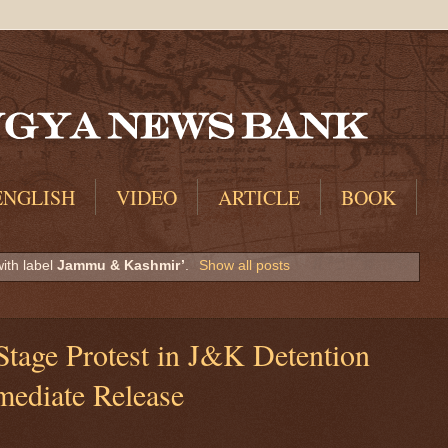
ENGLISH
VIDEO
ARTICLE
BOOK
ith label
Jammu & Kashmir’
.
Show all posts
tage Protest in J&K Detention
ediate Release