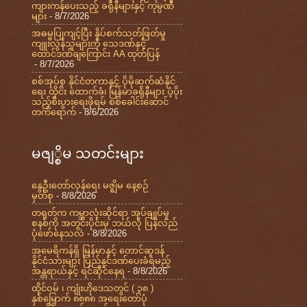
ကျားကန်ပေးသည့် ခရိုနီများနှင့် ကုမ္ပဏီ
များ
- 8/7/2026
အဓမ္မပြုကျင့်ပြီး နှိပ်စက်သတ်ဖြတ်မှု
ကျူးလွန်သူများကို သေဒဏ်နှင့်
ထောင်ဒဏ်ချကြောင်း AA ထုတ်ပြန်
- 8/7/2026
စစ်အုပ်စု နိုင်ငံတကာနှင့် ပိုမိုဆက်ဆံနိုင်
ရေး ထိုင်း ထောက်ခံ၊ မြန်မာခရိုနီများ ပံ့ပိုး
သည့်စီးပွားရေးဖိုရမ် စစ်ခေါင်းဆောင်
တက်ရောက်
- 8/6/2026
မဇျ္စိမ သတင်းများ
နွေဦးတော်လှန်ရေး မဇ္ဈိမ နေ့စဉ်
မှတ်စု
- 8/8/2026
တရုတ်က ကမ္ဘာလုံးဆိုင်ရာ အုပ်ချုပ်မှု
စနစ်ကို အတွင်းပိုင်းမှ ဘယ်လို ပြန်လည်
ပုံဖော်နေသလဲ
- 8/8/2026
အမေရိကန်ရှိ မြန်မာနှင့် တောင်ဆူဒန်
နိုင်ငံသားများ ပြည်နှင်ဒဏ်ပေးခံရမည့်
အန္တရာယ်နှင့် ရင်ဆိုင်နေရ
- 8/8/2026
ထိုင်ဝမ် ၊ ကျုံးဟိုဒေသတွင် ( ၃၈ )
နှစ်မြောက် ၈၈၈၈ အရေးတော်ပုံ