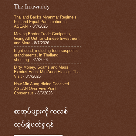
The Irrawaddy
Thailand Backs Myanmar Regime’s
Full and Equal Participation in
ASEAN
- 8/7/2026
Moving Border Trade Goalposts,
Going All Out for Chinese Investment,
and More
- 8/7/2026
Eight dead, including teen suspect’s
grandparents, in Thailand
shooting
- 8/7/2026
Dirty Money, Scams and Mass
Exodus Haunt Min Aung Hlaing’s Thai
Visit
- 8/7/2026
How Min Aung Hlaing Deceived
ASEAN Over Five Point
Consensus
- 8/6/2026
စာအုပ်များကို ကလစ်
လုပ်၍ဖတ်ရှုရန်