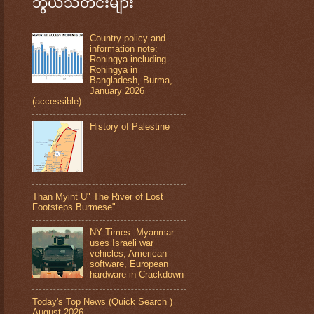
ဘွယ်သတင်းများ
Country policy and
information note:
Rohingya including
Rohingya in
Bangladesh, Burma,
January 2026
(accessible)
History of Palestine
Than Myint U" The River of Lost
Footsteps Burmese"
NY Times: Myanmar
uses Israeli war
vehicles, American
software, European
hardware in Crackdown
Today's Top News (Quick Search )
August 2026