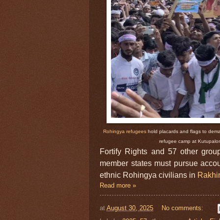
Rohingya refugees
hold placards and flags to dema
refugee camp at Kutupalon
Fortify Rights and 57 other gro
member states must pursue account
ethnic Rohingya civilians in
Rakhi
Read more »
at
August 30, 2025
No comments: