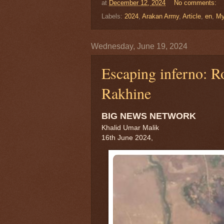
at
December 12, 2024
No comments:
Labels:
2024
,
Arakan Army
,
Article
,
en
,
My
Wednesday, June 19, 2024
Escaping inferno: Ro
Rakhine
BIG NEWS NETWORK
Khalid Umar Malik
16th June 2024,