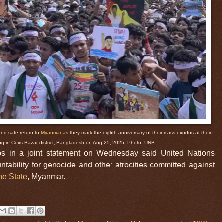
nd safe return to
Myanmar
as they mark the eighth anniversary of their mass exodus at their
g in Coxs Bazar district, Bangladesh on Aug 25, 2025. Photo: UNB
ups in a joint statement on Wednesday said United Nations
ability for genocide and other atrocities committed against
ne State
, Myanmar.