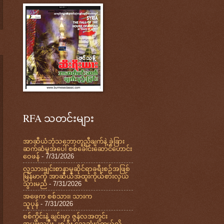
RFA သတင်းများ
အာဆီယံဘုံသဘောတူညီချက်နဲ့ ခွဲခြား
ဆက်ဆံမှုအပေါ် စစ်ခေါင်းဆောင်ဟောင်း
ဝေဖန်
- 7/31/2026
လူသားချင်းစာနာမှုဆိုင်ရာခရီးစဥ်အဖြစ်
မြန်မာကို အာဆီယံအထူးကိုယ်စားလှယ်
သွားမည်
- 7/31/2026
အဖေက စစ်သား၊ သားက
သူပုန်
- 7/31/2026
စစ်ကိုင်းနဲ့ ချင်းမှာ ဇွန်လအတွင်း
အမျိုးသမီး ၂၈ ဦး သေဆုံးခဲ့တယ်လို့