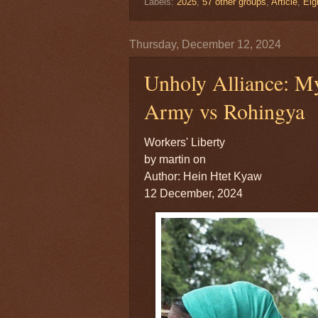
Labels:
2025
,
57 other groups
,
Article
,
Eig
Thursday, December 12, 2024
Unholy Alliance: M
Army vs Rohingya
Workers' Liberty
by martin on
Author: Hein Htet Kyaw
12 December, 2024