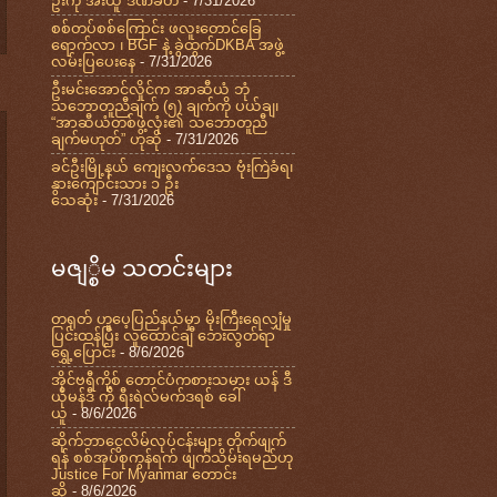
ဦးကို အီးယူ ဒဏ်ခတ်
- 7/31/2026
စစ်တပ်စစ်ကြောင်း ဖလူးတောင်ခြေ
ရောက်လာ ၊ BGF နဲ့ ခွဲထွက်DKBA အဖွဲ့
လမ်းပြပေးနေ
- 7/31/2026
ဦးမင်းအောင်လှိုင်က အာဆီယံ ဘုံ
သဘောတူညီချက် (၅) ချက်ကို ပယ်ချ၊
“အာဆီယံတစ်ဖွဲ့လုံး၏ သဘောတူညီ
ချက်မဟုတ်” ဟုဆို
- 7/31/2026
ခင်ဦးမြို့နယ် ကျေးလက်ဒေသ ဗုံးကြဲခံရ၊
နွားကျောင်းသား ၁ ဦး
သေဆုံး
- 7/31/2026
မဇျ္စိမ သတင်းများ
တရုတ် ဟူပေ့ပြည်နယ်မှာ မိုးကြီးရေလျှံမှု
ပြင်းထန်ပြီး လူထောင်ချီ ဘေးလွတ်ရာ
ရွှေ့ပြောင်း
- 8/6/2026
အိုင်ဗရီကို့စ် တောင်ပံကစားသမား ယန် ဒီ
ယိုမန်ဒီ ကို ရီးရဲလ်မက်ဒရစ် ခေါ်
ယူ
- 8/6/2026
ဆိုက်ဘာငွေလိမ်လုပ်ငန်းများ တိုက်ဖျက်
ရန် စစ်အုပ်စုကွန်ရက် ဖျက်သိမ်းရမည်ဟု
Justice For Myanmar တောင်း
ဆို
- 8/6/2026