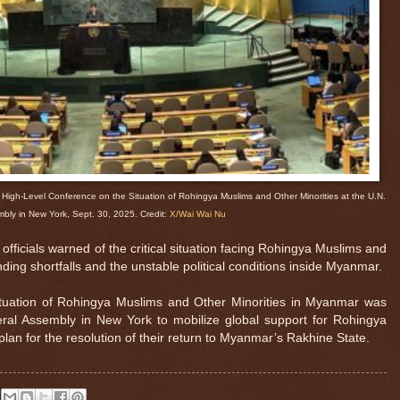
High-Level Conference on the Situation of Rohingya Muslims and Other Minorities at the U.N.
bly in New York, Sept. 30, 2025. Credit:
X/Wai Wai Nu
ficials warned of the critical situation facing Rohingya Muslims and
ding shortfalls and the unstable political conditions inside Myanmar.
tuation of Rohingya Muslims and Other Minorities in Myanmar was
ral Assembly in New York to mobilize global support for Rohingya
lan for the resolution of their return to Myanmar’s Rakhine State.