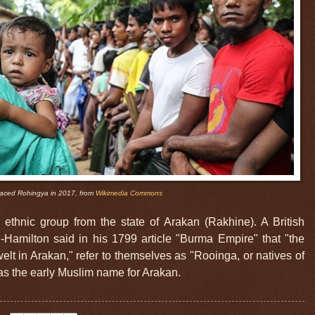
placed Rohingya in 2017, from
Wikimedia Commons
thnic group from the state of Arakan (Rakhine). A British
amilton said in his 1799 article "Burma Empire" that "the
 in Arakan," refer to themselves as "Rooinga, or natives of
as the early Muslim name for Arakan.