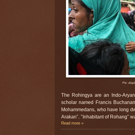
Pic: dis
The Rohingya are an Indo-Aryan e
scholar named Francis Buchanan-H
Mohammedans, who have long dwelt
Arakan". "Inhabitant of Rohang" w
Read more »