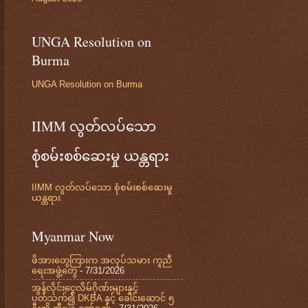
UNGA Resolution on
Burma
UNGA Resolution on Burma
IIMM လွတ်လပ်သော
စုံစမ်းစစ်ဆေးမှု ယန္တရား
IIMM လွတ်လပ်သော စုံစမ်းစစ်ဆေးမှု
ယန္တရား
Myanmar Now
ဖိအားတွေကြားက အလုပ်သမား ကူညီ
ရေးအဖွဲ့တွေ
- 7/31/2026
အွန်လိုင်းငွေလိမ်ဂိုဏ်းများနှင့်
ပတ်သက်၍ DKBA နှင့် ခေါင်းဆောင် ၅