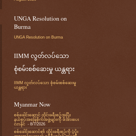
UNGA Resolution on
Burma
UNGA Resolution on Burma
IIMM လွတ်လပ်သော
စုံစမ်းစစ်ဆေးမှု ယန္တရား
IIMM လွတ်လပ်သော စုံစမ်းစစ်ဆေးမှု
ယန္တရား
Myanmar Now
စစ်ခေါင်းဆောင် ထိုင်းခရီးစဉ်အပြီး
နယ်စပ်အခြေစိုက်အဖွဲ့များကို ဖိအားပေး
လာနိုင်
- 8/7/2026
စစ်ခေါင်းဆောင်၏ ထိုင်းခရီးစဉ်ကို ပံ့ပိုး