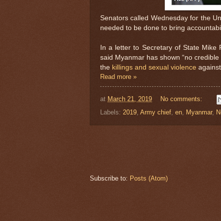
Senators called Wednesday for the Un
needed to be done to bring accountabi
In a letter to Secretary of State Mi
said Myanmar has shown “no credible s
the
killings and sexual violence
against
Read more »
at
March 21, 2019
No comments:
Labels:
2019
,
Army chief
,
en
,
Myanmar
,
N
Subscribe to:
Posts (Atom)