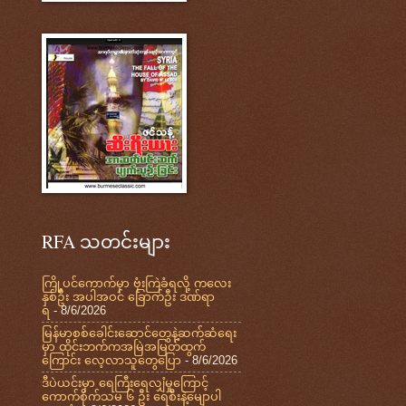
RFA သတင်းများ
ကြို့ပင်ကောက်မှာ ဗုံးကြဲခံရလို့ ကလေး
နှစ်ဦး အပါအဝင် ခြောက်ဦး ဒဏ်ရာ
ရ
- 8/6/2026
မြန်မာစစ်ခေါင်းဆောင်တွေနဲ့ဆက်ဆံရေး
မှာ ထိုင်းဘက်ကအမြဲအမြတ်ထွက်
ကြောင်း လေ့လာသူတွေပြော
- 8/6/2026
ဒီပဲယင်းမှာ ရေကြီးရေလျှံမှုကြောင့်
ကောက်စိုက်သမ ၆ ဦး ရေစီးနဲ့မျောပါ