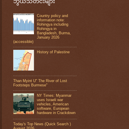
ဘွယ်သတင်းများ
Country policy and
information note:
Rohingya including
Rohingya in
Bangladesh, Burma,
January 2026
(accessible)
History of Palestine
Than Myint U" The River of Lost
Footsteps Burmese"
NY Times: Myanmar
uses Israeli war
vehicles, American
software, European
hardware in Crackdown
Today's Top News (Quick Search )
August 2026