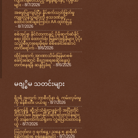
ကျားကန်ပေးသည့် ခရိုနီများနှင့် ကုမ္ပဏီ
များ
- 8/7/2026
အဓမ္မပြုကျင့်ပြီး နှိပ်စက်သတ်ဖြတ်မှု
ကျူးလွန်သူများကို သေဒဏ်နှင့်
ထောင်ဒဏ်ချကြောင်း AA ထုတ်ပြန်
- 8/7/2026
စစ်အုပ်စု နိုင်ငံတကာနှင့် ပိုမိုဆက်ဆံနိုင်
ရေး ထိုင်း ထောက်ခံ၊ မြန်မာခရိုနီများ ပံ့ပိုး
သည့်စီးပွားရေးဖိုရမ် စစ်ခေါင်းဆောင်
တက်ရောက်
- 8/6/2026
ထိုင်းရောက် အာဏာသိမ်းမြန်မာစစ်
ခေါင်းဆောင် စီးပွားရေးဆွေးနွေးပွဲ
တက်နေချိန် ဆန္ဒပြခံရ
- 8/6/2026
မဇျ္စိမ သတင်းများ
ရိုဒရီ အတွက် ဘာစီလိုနာ ရဲ့ ကမ်းလှမ်းမှု
ကို မန်စီးတီး ပယ်ချ
- 8/7/2026
ရန်ကုန်ရှိ ဆွီဒင်သံရုံးဌာနခွဲကို အပြီးတိုင်
ပိတ်သိမ်း၊ မြန်မာနိုင်ငံဆိုင်ရာတာဝန်များ
ကို ဘန်ကောက်သံရုံးက လွှဲပြောင်းတာဝန်
ယူ
- 8/7/2026
ဩဂုတ်လ ၇ ရက်နေ့ ၊ ညနေ ၅ နာရီထိ
နောက်ဆုံးရ စျေးနှုန်းများ
- 8/7/2026