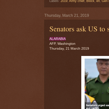
Labels:
2019
,
Army chief
,
Block
,
en
,
Gen 
Thursday, March 21, 2019
Senators ask US to
ALARABIA
AFP, Washington
Thursday, 21 March 2019