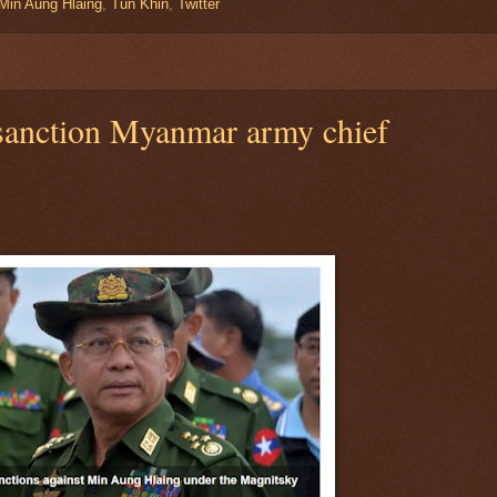
Min Aung Hlaing
,
Tun Khin
,
Twitter
 sanction Myanmar army chief