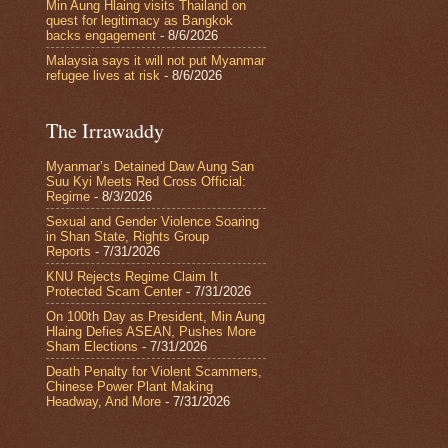
Min Aung Hlaing visits Thailand on
quest for legitimacy as Bangkok
backs engagement
- 8/6/2026
Malaysia says it will not put Myanmar
refugee lives at risk
- 8/6/2026
The Irrawaddy
Myanmar’s Detained Daw Aung San
Suu Kyi Meets Red Cross Official:
Regime
- 8/3/2026
Sexual and Gender Violence Soaring
in Shan State, Rights Group
Reports
- 7/31/2026
KNU Rejects Regime Claim It
Protected Scam Center
- 7/31/2026
On 100th Day as President, Min Aung
Hlaing Defies ASEAN, Pushes More
Sham Elections
- 7/31/2026
Death Penalty for Violent Scammers,
Chinese Power Plant Making
Headway, And More
- 7/31/2026