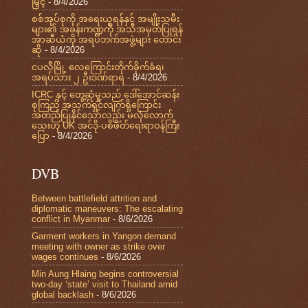
မြှင့်
- 8/4/2026
စစ်အုပ်စုကို အရေးယူရန်နှင့် အမျိုးသမီး
များ၏ အခန်းကဏ္ဍကို အသိအမှတ်ပြုရန်
အာဆီယံကို အရပ်ဘက်အဖွဲ့များ တောင်း
ဆို
- 8/4/2026
ငပလီမြို့ လေကြောင်းတိုက်ခိုက်ခံရ၊
အရပ်သား ၂ ဦးဒဏ်ရာရ
- 8/4/2026
ICRC နှင့် တွေ့ဆုံမှုသည် ဒေါ်အောင်ဆန်း
စုကြည် အသက်ရှင်လျက်ရှိကြောင်း
အတည်ပြုနိုင်သော်လည်း မလုံလောက်
သေးဟု UK အင်ဒို-ပစိဖိတ်ရေးရာဝန်ကြီး
ပြော
- 8/4/2026
DVB
Between battlefield attrition and
diplomatic maneuvers: The escalating
conflict in Myanmar
- 8/6/2026
Garment workers in Yangon demand
meeting with owner as strike over
wages continues
- 8/6/2026
Min Aung Hlaing begins controversial
two-day ‘state’ visit to Thailand amid
global backlash
- 8/6/2026