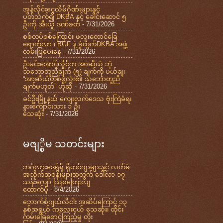
အွန်လိုင်းငွေလိမ်ဂိုဏ်းများနှင့်
ပတ်သက်၍ DKBA နှင့် ခေါင်းဆောင် ၅
ဦးကို အီးယူ ဒဏ်ခတ်
- 7/31/2026
စစ်တပ်စစ်ကြောင်း ဖလူးတောင်ခြေ
ရောက်လာ ၊ BGF နဲ့ ခွဲထွက်DKBA အဖွဲ့
လမ်းပြပေးနေ
- 7/31/2026
ဦးမင်းအောင်လှိုင်က အာဆီယံ ဘုံ
သဘောတူညီချက် (၅) ချက်ကို ပယ်ချ၊
“အာဆီယံတစ်ဖွဲ့လုံး၏ သဘောတူညီ
ချက်မဟုတ်” ဟုဆို
- 7/31/2026
ခင်ဦးမြို့နယ် ကျေးလက်ဒေသ ဗုံးကြဲခံရ၊
နွားကျောင်းသား ၁ ဦး
သေဆုံး
- 7/31/2026
မဇျ္စိမ သတင်းများ
ဘင်္ဂလားဒေ့ရှ်ရှိ ရိုဟင်ဂျာများနှင့် လက်ခံ
အသိုက်အဝန်းများအတွက် ဒေါ်လာ ၁၇
သန်းကျော် ဩစတြေးလျ
ထောက်ပံ့
- 8/4/2026
ဘောက်စ်ဂျယ်လီငါး အဆိပ်ကြောင့် ၁၃
နှစ်အရွယ် ကလေးငယ် သေဆုံး၊ ထိုင်း
ကမ်းခြေစောင့်ကြည့်မှု တိုး