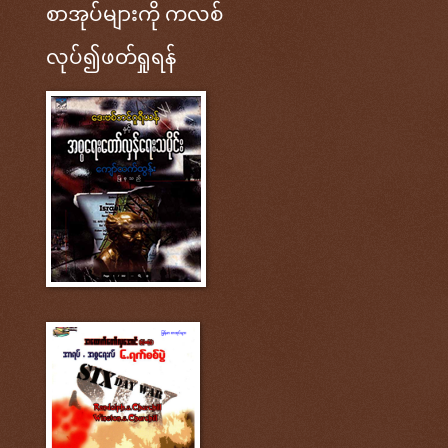
စာအုပ်များကို ကလစ်
လုပ်၍ဖတ်ရှုရန်