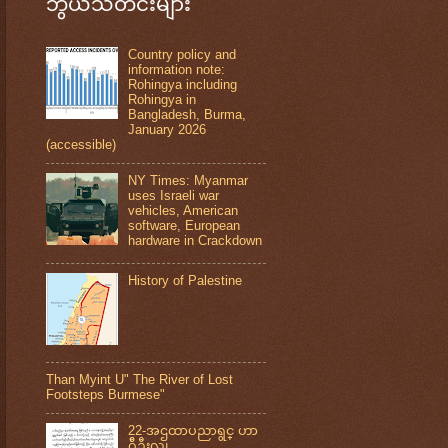
ဘွယ်သတင်းများ
Country policy and
information note:
Rohingya including
Rohingya in
Bangladesh, Burma,
January 2026
(accessible)
NY Times: Myanmar
uses Israeli war
vehicles, American
software, European
hardware in Crackdown
History of Palestine
Than Myint U" The River of Lost
Footsteps Burmese"
22-အဌထာပညာရွင္ ဟာ
ဂ်ီဦးလူ၊