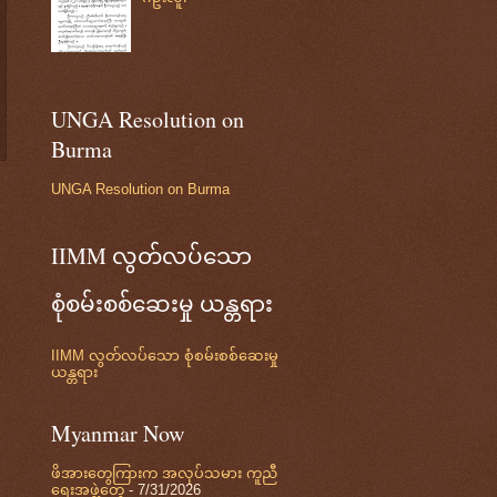
UNGA Resolution on
Burma
UNGA Resolution on Burma
IIMM လွတ်လပ်သော
စုံစမ်းစစ်ဆေးမှု ယန္တရား
IIMM လွတ်လပ်သော စုံစမ်းစစ်ဆေးမှု
ယန္တရား
Myanmar Now
ဖိအားတွေကြားက အလုပ်သမား ကူညီ
ရေးအဖွဲ့တွေ
- 7/31/2026