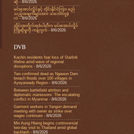
ဆို
- 8/6/2026
မင်းအောင်လှိုင်နှင့် ထိုင်းနိုင်ငံကြား မည်
သည့်အချက်များအား သဘောတူခဲ့
လဲ
- 8/6/2026
ထိုင်းအတိုက်အခံပါတီက မင်းအောင်လှိုင်
ကြိုဆိုမှုကို ကန့်ကွက်
- 8/6/2026
DVB
Kachin residents fear loss of Starlink
lifeline amid wave of regional
disruptions
- 8/6/2026
Two confirmed dead as Ngawun Dam
breach floods over 100 villages in
Ayeyarwady Region
- 8/6/2026
Between battlefield attrition and
diplomatic maneuvers: The escalating
conflict in Myanmar
- 8/6/2026
Garment workers in Yangon demand
meeting with owner as strike over
wages continues
- 8/6/2026
Min Aung Hlaing begins controversial
two-day visit to Thailand amid global
backlash
- 8/6/2026