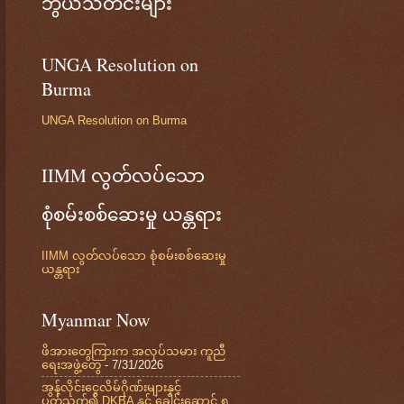
ဘွယ်သတင်းများ
UNGA Resolution on
Burma
UNGA Resolution on Burma
IIMM လွတ်လပ်သော
စုံစမ်းစစ်ဆေးမှု ယန္တရား
IIMM လွတ်လပ်သော စုံစမ်းစစ်ဆေးမှု
ယန္တရား
Myanmar Now
ဖိအားတွေကြားက အလုပ်သမား ကူညီ
ရေးအဖွဲ့တွေ
- 7/31/2026
အွန်လိုင်းငွေလိမ်ဂိုဏ်းများနှင့်
ပတ်သက်၍ DKBA နှင့် ခေါင်းဆောင် ၅