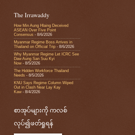
The Irrawaddy
How Min Aung Hlaing Deceived
ASEAN Over Five Point
Consensus
- 8/6/2026
Myanmar Regime Boss Arrives in
Thailand on Official Trip
- 8/6/2026
Why Myanmar Regime Let ICRC See
Daw Aung San Suu Kyi
Now
- 8/5/2026
The Hidden Workforce Thailand
Needs
- 8/5/2026
KNU Says Regime Column Wiped
Out in Clash Near Lay Kay
Kaw
- 8/4/2026
စာအုပ်များကို ကလစ်
လုပ်၍ဖတ်ရှုရန်