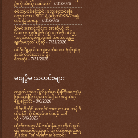
ဦးကို အီးယူ ဒဏ်ခတ်
- 7/31/2026
စစ်တပ်စစ်ကြောင်း ဖလူးတောင်ခြေ
ရောက်လာ ၊ BGF နဲ့ ခွဲထွက်DKBA အဖွဲ့
လမ်းပြပေးနေ
- 7/31/2026
ဦးမင်းအောင်လှိုင်က အာဆီယံ ဘုံ
သဘောတူညီချက် (၅) ချက်ကို ပယ်ချ၊
“အာဆီယံတစ်ဖွဲ့လုံး၏ သဘောတူညီ
ချက်မဟုတ်” ဟုဆို
- 7/31/2026
ခင်ဦးမြို့နယ် ကျေးလက်ဒေသ ဗုံးကြဲခံရ၊
နွားကျောင်းသား ၁ ဦး
သေဆုံး
- 7/31/2026
မဇျ္စိမ သတင်းများ
တရုတ် ဟူပေ့ပြည်နယ်မှာ မိုးကြီးရေလျှံမှု
ပြင်းထန်ပြီး လူထောင်ချီ ဘေးလွတ်ရာ
ရွှေ့ပြောင်း
- 8/6/2026
အိုင်ဗရီကို့စ် တောင်ပံကစားသမား ယန် ဒီ
ယိုမန်ဒီ ကို ရီးရဲလ်မက်ဒရစ် ခေါ်
ယူ
- 8/6/2026
ဆိုက်ဘာငွေလိမ်လုပ်ငန်းများ တိုက်ဖျက်
ရန် စစ်အုပ်စုကွန်ရက် ဖျက်သိမ်းရမည်ဟု
Justice For Myanmar တောင်း