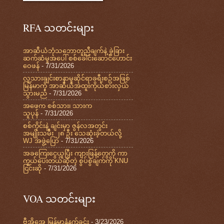
RFA သတင်းများ
အာဆီယံဘုံသဘောတူညီချက်နဲ့ ခွဲခြား
ဆက်ဆံမှုအပေါ် စစ်ခေါင်းဆောင်ဟောင်း
ဝေဖန်
- 7/31/2026
လူသားချင်းစာနာမှုဆိုင်ရာခရီးစဥ်အဖြစ်
မြန်မာကို အာဆီယံအထူးကိုယ်စားလှယ်
သွားမည်
- 7/31/2026
အဖေက စစ်သား၊ သားက
သူပုန်
- 7/31/2026
စစ်ကိုင်းနဲ့ ချင်းမှာ ဇွန်လအတွင်း
အမျိုးသမီး ၂၈ ဦး သေဆုံးခဲ့တယ်လို့
WJ အဖွဲ့ပြော
- 7/31/2026
အခကြေးငွေယူပြီး ကျားဖြန့်တွေကို ကာ
ကွယ်ပေးတယ်ဆိုတဲ့ စွပ်စွဲချက်ကို KNU
ငြင်းဆို
- 7/31/2026
VOA သတင်းများ
ဗွီအိုအေ မြန်မာနံနက်ခင်း
- 3/23/2026