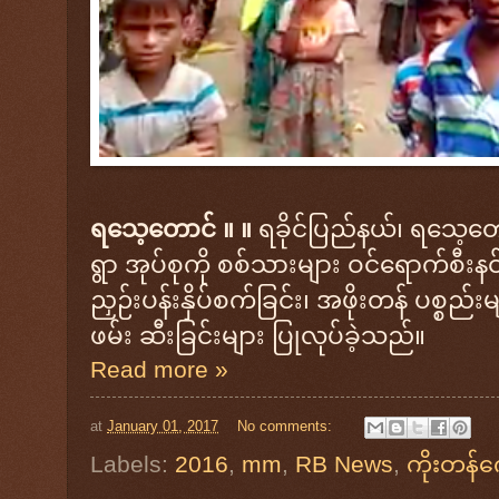
ရသေ့တောင် ။ ။
ရခိုင်ပြည်နယ်၊ ရသေ့တေ
ရွာ အုပ်စုကို စစ်သားများ ဝင်ရောက်စီးနင
ညှဉ်းပန်းနှိပ်စက်ခြင်း၊ အဖိုးတန် ပစ္စည်း
ဖမ်း ဆီးခြင်းများ ပြုလုပ်ခဲ့သည်။
Read more »
at
January 01, 2017
No comments:
Labels:
2016
,
mm
,
RB News
,
ကိုးတန်