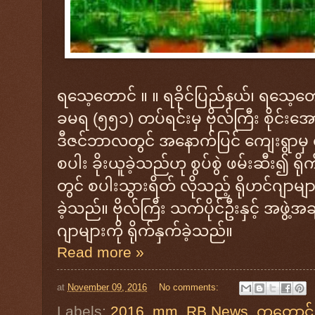
ရသေ့တောင် ။ ။ ရခိုင်ပြည်နယ်၊ ရသေ့တော
ခမရ (၅၅၁) တပ်ရင်းမှ ဗိုလ်ကြီး စိုင်း
ဒီဇင်ဘာလတွင် အနောက်ပြင် ကျေးရွာမှ ရို
စပါး ခိုးယူခဲ့သည်ဟု စွပ်စွဲ ဖမ်းဆီး၍ ရိုက
တွင် စပါးသွားရိတ် လိုသည့် ရိုဟင်ဂျာမ
ခဲ့သည်။ ဗိုလ်ကြီး သက်ပိုင်ဦးနှင့် အဖွဲ့အချ
ဂျာများကို ရိုက်နှက်ခဲ့သည်။
Read more »
at
November 09, 2016
No comments:
Labels:
2016
,
mm
,
RB News
,
ကူတောင်