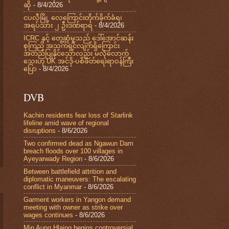
ဆို
- 8/4/2026
ငပလီမြို့ လေကြောင်းတိုက်ခိုက်ခံရ၊
အရပ်သား ၂ ဦးဒဏ်ရာရ
- 8/4/2026
ICRC နှင့် တွေ့ဆုံမှုသည် ဒေါ်အောင်ဆန်း
စုကြည် အသက်ရှင်လျက်ရှိကြောင်း
အတည်ပြုနိုင်သော်လည်း မလုံလောက်
သေးဟု UK အင်ဒို-ပစိဖိတ်ရေးရာဝန်ကြီး
ပြော
- 8/4/2026
DVB
Kachin residents fear loss of Starlink
lifeline amid wave of regional
disruptions
- 8/6/2026
Two confirmed dead as Ngawun Dam
breach floods over 100 villages in
Ayeyarwady Region
- 8/6/2026
Between battlefield attrition and
diplomatic maneuvers: The escalating
conflict in Myanmar
- 8/6/2026
Garment workers in Yangon demand
meeting with owner as strike over
wages continues
- 8/6/2026
Min Aung Hlaing begins controversial