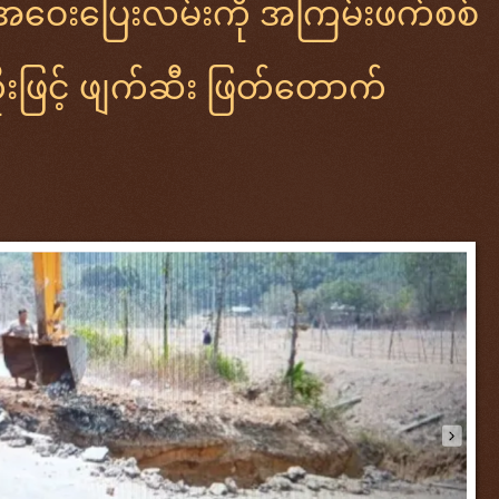
အဝေးပြေးလမ်းကို အကြမ်းဖက်စစ်
ဖြင့် ဖျက်ဆီး ဖြတ်တောက်