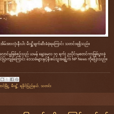
ေအိမ်အားလုံးနီးပါး မီးရှို့ဖျက်ဆီးခံခဲ့ရကြောင်း သတင်းရရှိသည်။
မီးလောင်မှုဖြစ်စဉ်သည် ယမန် နေ့(မေလ ၁၇ ရက်) ညပိုင်းမှစတင်ကာဖြစ်ပွားခဲ့
ောင်ပြာကျခဲ့ကြောင်း ဒေသခံများနှင့်နီးစပ်သူအချို့က NP News ကိုပြောသည်။
င်မြို့
,
မီးရှို့
,
ရခိုင်ပြည်နယ်
,
သတင်း