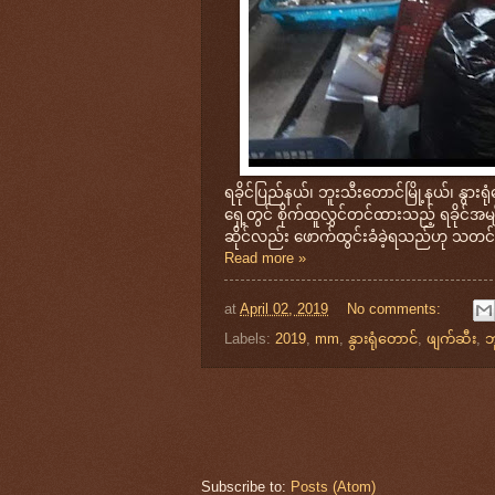
ရခိုင်ပြည်နယ်၊ ဘူးသီးတောင်မြို့နယ်၊ နွား
ရှေ့တွင် စိုက်ထူလွှင်တင်ထားသည့် ရခိုင်အမ
ဆိုင်လည်း ဖောက်ထွင်းခံခဲ့ရသည်ဟု သတင်
Read more »
at
April 02, 2019
No comments:
Labels:
2019
,
mm
,
နွားရုံတောင်
,
ဖျက်ဆီး
,
ဘ
Subscribe to:
Posts (Atom)