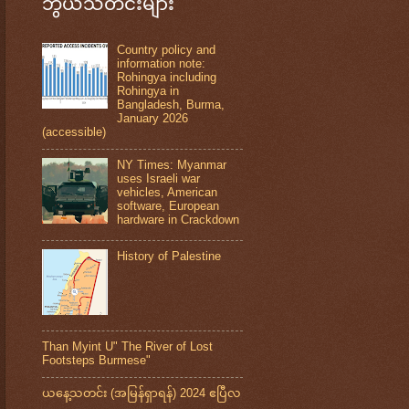
ဘွယ်သတင်းများ
Country policy and
information note:
Rohingya including
Rohingya in
Bangladesh, Burma,
January 2026
(accessible)
NY Times: Myanmar
uses Israeli war
vehicles, American
software, European
hardware in Crackdown
History of Palestine
Than Myint U" The River of Lost
Footsteps Burmese"
ယနေ့သတင်း (အမြန်ရှာရန်) 2024 ဧပြီလ