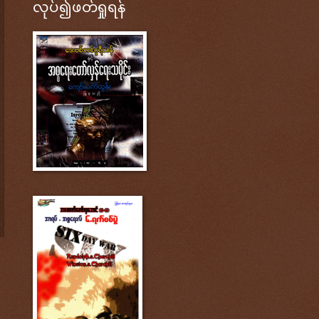
လုပ်၍ဖတ်ရှုရန်