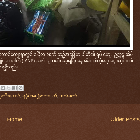
ရုံတောင်ကျေးရွာတွင် ဧပြီလ ၁ရက် ညဉ့်အချိန်က ပါတီ၏ ရပ် ကျေး ဥက္ကဋ္ဌ အိမ်
ျိုးသားပါတီ ( ANP) အလံ ဖျက်ဆီး ခံခဲ့ရပြီး နေအိမ်တစ်လုံးနှင့် ဈေးဆိုင်တစ်
းရရှိသည်။
ူးသီးတောင်
,
ရခိုင်အမျိုးသားပါတီ
,
အလံတော်
Home
Older Posts