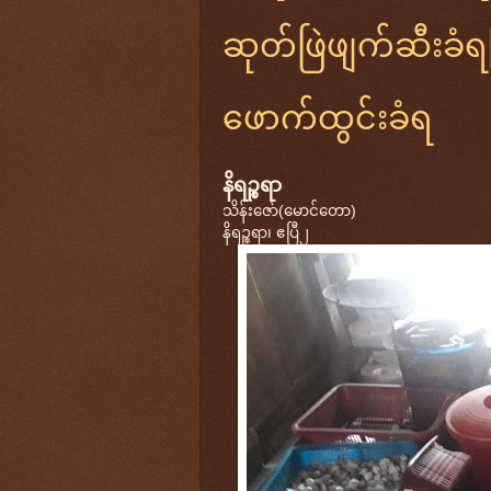
ဆုတ်ဖြဲဖျက်ဆီးခံရပြ
ဖောက်ထွင်းခံရ
နိရဉ္စရာ
သိန်းဇော်(မောင်တော)
နိရဉ္စရာ၊ ဧပြီ၂