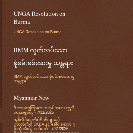
UNGA Resolution on
Burma
UNGA Resolution on Burma
IIMM လွတ်လပ်သော
စုံစမ်းစစ်ဆေးမှု ယန္တရား
IIMM လွတ်လပ်သော စုံစမ်းစစ်ဆေးမှု
ယန္တရား
Myanmar Now
ဖိအားတွေကြားက အလုပ်သမား ကူညီ
ရေးအဖွဲ့တွေ
- 7/31/2026
အွန်လိုင်းငွေလိမ်ဂိုဏ်းများနှင့်
ပတ်သက်၍ DKBA နှင့် ခေါင်းဆောင် ၅
ဦးကို အီးယူ ဒဏ်ခတ်
- 7/31/2026