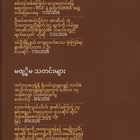
စစ်တပ်စစ်ကြောင်း ဖလူးတောင်ခြေ
ရောက်လာ ၊ BGF နဲ့ ခွဲထွက်DKBA အဖွဲ့
လမ်းပြပေးနေ
- 7/31/2026
ဦးမင်းအောင်လှိုင်က အာဆီယံ ဘုံ
သဘောတူညီချက် (၅) ချက်ကို ပယ်ချ၊
“အာဆီယံတစ်ဖွဲ့လုံး၏ သဘောတူညီ
ချက်မဟုတ်” ဟုဆို
- 7/31/2026
ခင်ဦးမြို့နယ် ကျေးလက်ဒေသ ဗုံးကြဲခံရ၊
နွားကျောင်းသား ၁ ဦး
သေဆုံး
- 7/31/2026
မဇျ္စိမ သတင်းများ
ဘင်္ဂလားဒေ့ရှ်ရှိ ရိုဟင်ဂျာများနှင့် လက်ခံ
အသိုက်အဝန်းများအတွက် ဒေါ်လာ ၁၇
သန်းကျော် ဩစတြေးလျ
ထောက်ပံ့
- 8/4/2026
ဘောက်စ်ဂျယ်လီငါး အဆိပ်ကြောင့် ၁၃
နှစ်အရွယ် ကလေးငယ် သေဆုံး၊ ထိုင်း
ကမ်းခြေစောင့်ကြည့်မှု တိုး
မြှင့်
- 8/4/2026
စစ်အုပ်စုကို အရေးယူရန်နှင့် အမျိုးသမီး
များ၏ အခန်းကဏ္ဍကို အသိအမှတ်ပြုရန်
အာဆီယံကို အရပ်ဘက်အဖွဲ့များ တောင်း