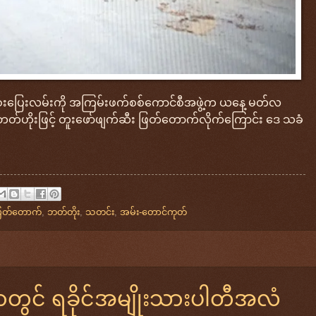
အဝေးပြေးလမ်းကို အကြမ်းဖက်စစ်ကောင်စီအဖွဲ့က ယနေ့ မတ်လ
် ဘတ်ဟိုးဖြင့် တူးဖော်ဖျက်ဆီး ဖြတ်တောက်လိုက်ကြောင်း ဒေ သခံ
ြတ်တောက်
,
ဘတ်တိုး
,
သတင်း
,
အမ်း-တောင်ကုတ်
ွာတွင် ရခိုင်အမျိုးသားပါတီအလံ