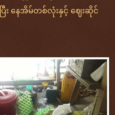
ီး နေအိမ်တစ်လုံးနှင့် ဈေးဆိုင်