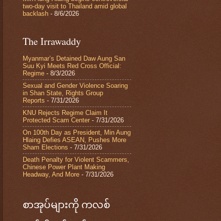
two-day visit to Thailand amid global
backlash
- 8/6/2026
The Irrawaddy
Myanmar’s Detained Daw Aung San
Suu Kyi Meets Red Cross Official:
Regime
- 8/3/2026
Sexual and Gender Violence Soaring
in Shan State, Rights Group
Reports
- 7/31/2026
KNU Rejects Regime Claim It
Protected Scam Center
- 7/31/2026
On 100th Day as President, Min Aung
Hlaing Defies ASEAN, Pushes More
Sham Elections
- 7/31/2026
Death Penalty for Violent Scammers,
Chinese Power Plant Making
Headway, And More
- 7/31/2026
စာအုပ်များကို ကလစ်