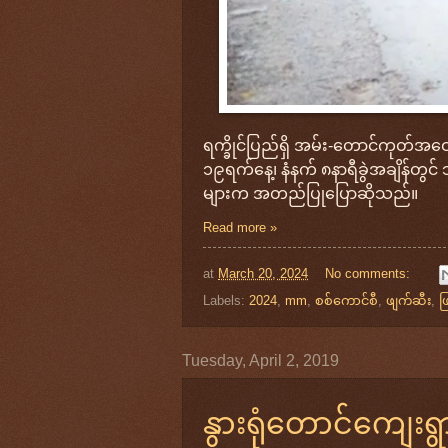
ရက္ခိုင်ပြည်ရှိ အမ်း-တောင်ကုတ်
၁၉ရက်နေ့၊ နံနက် ၈နာရီခွဲအချိန်တွင
များက အတည်ပြုပြောဆိုသည်။
Read more »
at
March 20, 2024
No comments:
Labels:
2024
,
mm
,
စစ်ကောင်စီ
,
ဖျက်ဆီး
,
ဖ
Tuesday, April 2, 2019
နွားရုံတောင်ကျေးရ