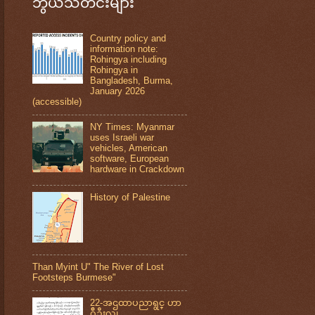
ဘွယ်သတင်းများ
Country policy and
information note:
Rohingya including
Rohingya in
Bangladesh, Burma,
January 2026
(accessible)
NY Times: Myanmar
uses Israeli war
vehicles, American
software, European
hardware in Crackdown
History of Palestine
Than Myint U" The River of Lost
Footsteps Burmese"
22-အဌထာပညာရွင္ ဟာ
ဂ်ီဦးလူ၊