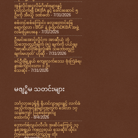
အွန်လိုင်းငွေလိမ်ဂိုဏ်းများနှင့်
ပတ်သက်၍ DKBA နှင့် ခေါင်းဆောင် ၅
ဦးကို အီးယူ ဒဏ်ခတ်
- 7/31/2026
စစ်တပ်စစ်ကြောင်း ဖလူးတောင်ခြေ
ရောက်လာ ၊ BGF နဲ့ ခွဲထွက်DKBA အဖွဲ့
လမ်းပြပေးနေ
- 7/31/2026
ဦးမင်းအောင်လှိုင်က အာဆီယံ ဘုံ
သဘောတူညီချက် (၅) ချက်ကို ပယ်ချ၊
“အာဆီယံတစ်ဖွဲ့လုံး၏ သဘောတူညီ
ချက်မဟုတ်” ဟုဆို
- 7/31/2026
ခင်ဦးမြို့နယ် ကျေးလက်ဒေသ ဗုံးကြဲခံရ၊
နွားကျောင်းသား ၁ ဦး
သေဆုံး
- 7/31/2026
မဇျ္စိမ သတင်းများ
ဘင်္ဂလားဒေ့ရှ်ရှိ ရိုဟင်ဂျာများနှင့် လက်ခံ
အသိုက်အဝန်းများအတွက် ဒေါ်လာ ၁၇
သန်းကျော် ဩစတြေးလျ
ထောက်ပံ့
- 8/4/2026
ဘောက်စ်ဂျယ်လီငါး အဆိပ်ကြောင့် ၁၃
နှစ်အရွယ် ကလေးငယ် သေဆုံး၊ ထိုင်း
ကမ်းခြေစောင့်ကြည့်မှု တိုး