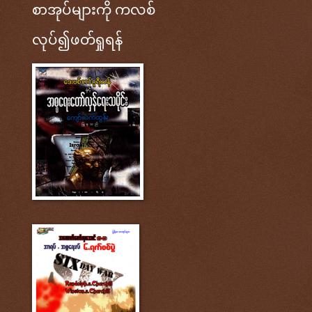
စာအုပ်များကို ကလစ်
လုပ်၍ဖတ်ရှုရန်