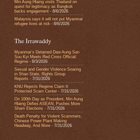
Min Aung Hlaing visits Thailand on
quest for legitimacy as Bangkok
backs engagement
- 8/6/2026
Malaysia says it will not put Myanmar
refugee lives at risk
- 8/6/2026
The Irrawaddy
Myanmar’s Detained Daw Aung San
Suu Kyi Meets Red Cross Official:
Regime
- 8/3/2026
Sexual and Gender Violence Soaring
in Shan State, Rights Group
Reports
- 7/31/2026
KNU Rejects Regime Claim It
Protected Scam Center
- 7/31/2026
On 100th Day as President, Min Aung
Hlaing Defies ASEAN, Pushes More
Sham Elections
- 7/31/2026
Death Penalty for Violent Scammers,
Chinese Power Plant Making
Headway, And More
- 7/31/2026