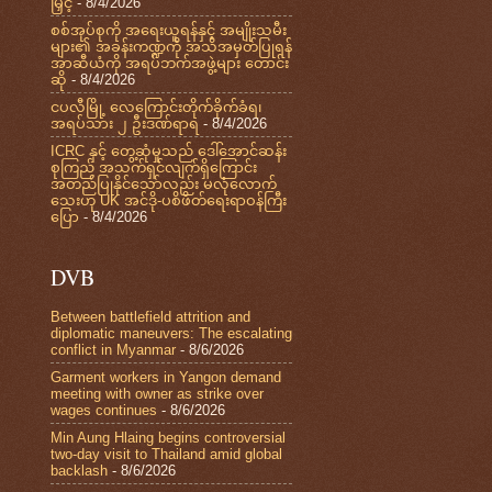
မြှင့်
- 8/4/2026
စစ်အုပ်စုကို အရေးယူရန်နှင့် အမျိုးသမီး
များ၏ အခန်းကဏ္ဍကို အသိအမှတ်ပြုရန်
အာဆီယံကို အရပ်ဘက်အဖွဲ့များ တောင်း
ဆို
- 8/4/2026
ငပလီမြို့ လေကြောင်းတိုက်ခိုက်ခံရ၊
အရပ်သား ၂ ဦးဒဏ်ရာရ
- 8/4/2026
ICRC နှင့် တွေ့ဆုံမှုသည် ဒေါ်အောင်ဆန်း
စုကြည် အသက်ရှင်လျက်ရှိကြောင်း
အတည်ပြုနိုင်သော်လည်း မလုံလောက်
သေးဟု UK အင်ဒို-ပစိဖိတ်ရေးရာဝန်ကြီး
ပြော
- 8/4/2026
DVB
Between battlefield attrition and
diplomatic maneuvers: The escalating
conflict in Myanmar
- 8/6/2026
Garment workers in Yangon demand
meeting with owner as strike over
wages continues
- 8/6/2026
Min Aung Hlaing begins controversial
two-day visit to Thailand amid global
backlash
- 8/6/2026