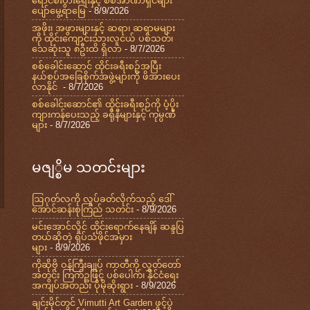
ရောင်စီးပွားရေးနှင့် စစ်အာဏာရှင်များ
ပျော်မွေ့ရာမြေ
- 8/9/2026
အဖိုး၊ အဖွားများနှင့် ဆရာ၊ ဆရာမများ
ကို ထိုင်းကျောင်းသားလူငယ် ပစ်သတ်၊
သေဆုံးသူ ၈ဦးထိ ရှိလာ
- 8/7/2026
စစ်ခေါင်းဆောင် ထိုင်းခရီးစဉ်အပြီး
နယ်စပ်အခြေစိုက်အဖွဲ့များကို ဖိအားပေး
လာနိုင်
- 8/7/2026
စစ်ခေါင်းဆောင်၏ ထိုင်းခရီးစဉ်ကို ပံ့ပိုး
ကျားကန်ပေးသည့် ခရိုနီများနှင့် ကုမ္ပဏီ
များ
- 8/7/2026
မဇျ္စိမ သတင်းများ
ဩဂုတ်လကို လှုပ်ခတ်လိုက်သည့် ဒေါ်
အောင်ဆန်းစုကြည် သတင်း
- 8/9/2026
မင်းအောင်လှိုင် ထိုင်းရောက်နေချိန် ဆန္ဒပြ
တယ်ဆိုတဲ့ ရုပ်သံဖိုင်အမှား
များ
- 8/9/2026
ကိုဆိုဗို ဝန်ကြီးချုပ် ကာတီကို လွှတ်တော်
အတွင်း ကြက်ဥဖြင့် ပစ်ပေါက်၊ နိုင်ငံရေး
အကျပ်အတည်း ပိုမိုဆိုးရွား
- 8/9/2026
ချင်းမိုင်တွင် Vimutti Art Garden ဖွင့်ပွဲ