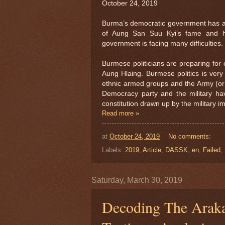
October 24, 2019
Burma’s democratic government has a 
of Aung San Suu Kyi’s fame and her
government is facing many difficulties.
Burmese politicians are preparing for 
Aung Hlaing. Burmese politics is very
ethnic armed groups and the Army (or 
Democracy party and the military hav
constitution drawn up by the military 
Read more »
at
October 24, 2019
No comments:
Labels:
2019
,
Article
,
DASSK
,
en
,
Failed
,
Saturday, March 30, 2019
Decoding The Araka