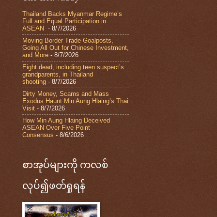
Thailand Backs Myanmar Regime’s
Full and Equal Participation in
ASEAN
- 8/7/2026
Moving Border Trade Goalposts,
Going All Out for Chinese Investment,
and More
- 8/7/2026
Eight dead, including teen suspect’s
grandparents, in Thailand
shooting
- 8/7/2026
Dirty Money, Scams and Mass
Exodus Haunt Min Aung Hlaing’s Thai
Visit
- 8/7/2026
How Min Aung Hlaing Deceived
ASEAN Over Five Point
Consensus
- 8/6/2026
စာအုပ်များကို ကလစ်
လုပ်၍ဖတ်ရှုရန်