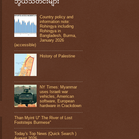
ဘွယ်သတင်းများ
Country policy and
information note:
Rohingya including
Rohingya in
Bangladesh, Burma,
January 2026
(accessible)
History of Palestine
NY Times: Myanmar
uses Israeli war
vehicles, American
software, European
hardware in Crackdown
Than Myint U" The River of Lost
Footsteps Burmese"
Today's Top News (Quick Search )
August 2026