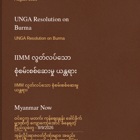
UNGA Resolution on
Burma
UNGA Resolution on Burma
IIMM လွတ်လပ်သော
စုံစမ်းစစ်ဆေးမှု ယန္တရား
IIMM လွတ်လပ်သော စုံစမ်းစစ်ဆေးမှု
ယန္တရား
Myanmar Now
ဝင်ငွေက မတက်၊ ကုန်ဈေးနှုန်း ခေါင်ခိုက်
မှုဒဏ်ကို ကျောကော့အောင် ခံနေရတဲ့
ပြည်သူတွေ
- 8/9/2026
အွန်လိုင်းရာဇဝတ်ဂိုဏ်းများ၊ အမည်း