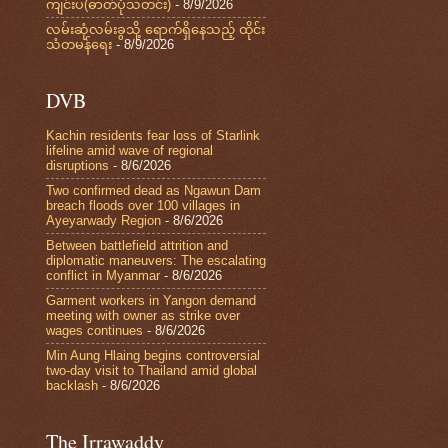
ကျင်းပ(ဓာတ်ပုံသတင်း)
- 8/9/2026
လမ်းဆုံလမ်းခွသို့ ရောက်ရှိနေသည့် ထိုင်း
သံတမန်ရေး
- 8/9/2026
DVB
Kachin residents fear loss of Starlink
lifeline amid wave of regional
disruptions
- 8/6/2026
Two confirmed dead as Ngawun Dam
breach floods over 100 villages in
Ayeyarwady Region
- 8/6/2026
Between battlefield attrition and
diplomatic maneuvers: The escalating
conflict in Myanmar
- 8/6/2026
Garment workers in Yangon demand
meeting with owner as strike over
wages continues
- 8/6/2026
Min Aung Hlaing begins controversial
two-day visit to Thailand amid global
backlash
- 8/6/2026
The Irrawaddy