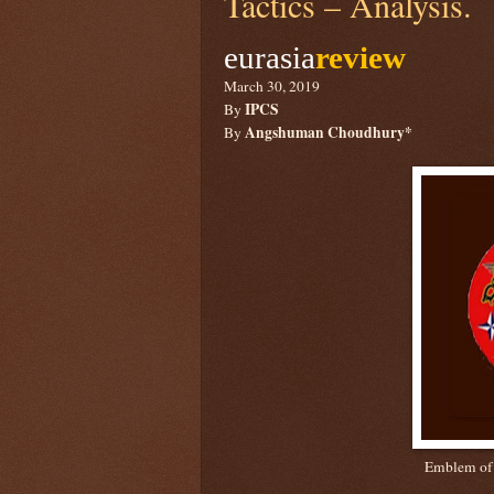
Tactics – Analysis.
eurasia
review
March 30, 2019
IPCS
By
Angshuman Choudhury*
By
Emblem of