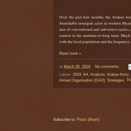
Over the past four months, the Arakan 
formidable insurgent actor in western Myan
mix of conventional and subversive tactics, 
control in the medium-to-long term. Much of
with the local population and the frequency 
Read more »
at
March 30, 2019
No comments:
Labels:
2019
,
AA
,
Analysis
,
Arakan Army
,
Armed Organisation (EAO)
,
Strategies
,
T
Subscribe to:
Posts (Atom)