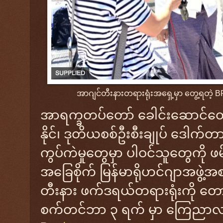
အာဂျင်တီးနားတရားရုံးအရှေ့မှာ တွေ့ရတဲ့ BR
အာရက္ခတပ်တော် ခေါင်း‌ဆောင်တွေဖြ
နိုင်၊ ဒုတိယစစ်ဦးစီးချုပ် ဒေါက်တာ
ကွပ်ကဲမှုတွေမှာ ပါဝင်သူတွေကို ဖ
အခြေစိုက် မြန်မာရိုဟင်ဂျာအဖွဲ
တီးနား ဖက်ဒရယ်တရားရုံးကို တော
စက်တင်ဘာ ၃ ရက် မှာ ကြေညာ