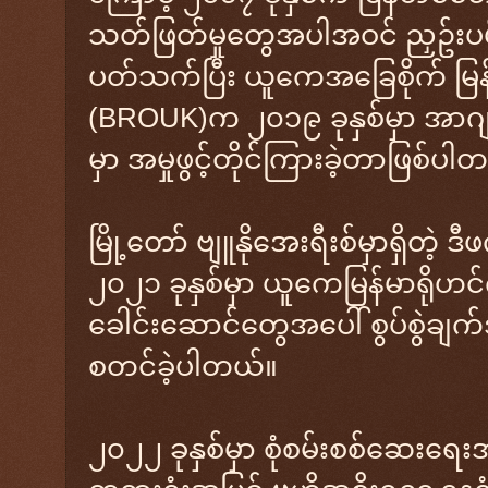
သတ်ဖြတ်မှုတွေအပါအဝင် ညှဥ်းပမ်းန
ပတ်သက်ပြီး ယူကေအခြေစိုက် မြန်မ
(BROUK)က ၂၀၁၉ ခုနှစ်မှာ အာဂျ
မှာ အမှုဖွင့်တိုင်ကြားခဲ့တာဖြစ်ပါ
မြို့တော် ဗျူနိုအေးရီးစ်မှာရှိတဲ
၂၀၂၁ ခုနှစ်မှာ ယူကေမြန်မာရိုဟင်ဂ
ခေါင်းဆောင်တွေအပေါ် စွပ်စွဲချက်
စတင်ခဲ့ပါတယ်။
၂၀၂၂ ခုနှစ်မှာ စုံစမ်းစစ်ဆေးရ