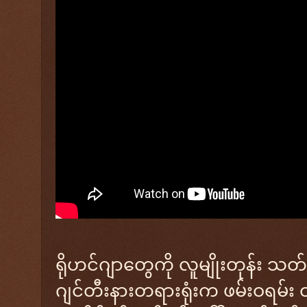
ရိုဟင်ဂျာတွေကို လူမျိုးတုန်း သတ်
ဂျင်တီးနားတရားရုံးက ဖမ်းဝရမ်း ထု