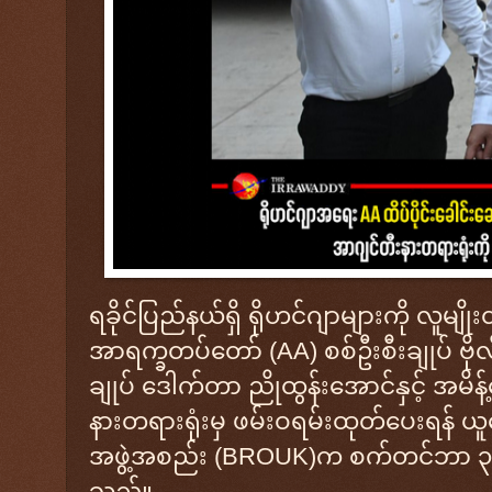
ရခိုင်ပြည်နယ်ရှိ ရိုဟင်ဂျာများကို လူမျို
အာရက္ခတပ်တော် (AA) စစ်ဦးစီးချုပ် ဗိုလ်ချ
ချုပ် ဒေါက်တာ ညိုထွန်းအောင်နှင့် အမိန
နားတရားရုံးမှ ဖမ်းဝရမ်းထုတ်ပေးရန် ယူ
အဖွဲ့အစည်း (BROUK)က စက်တင်ဘာ ၃ ရက်စ
သည်။