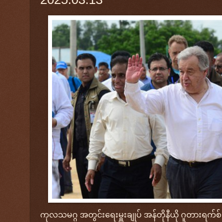
ကုလသမဂ္ဂ အတွင်းရေးမှူးချုပ် အန်တိုနီယို ဂူတားရက်စ်သည