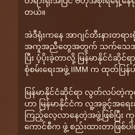
တရားရုံးအပြင် ဗဟိုအစိုးရရှေ့နေရုံး
တယ်။
အဲဒီရုံးက‌နေ အာဂျင်တီးနားတရာ
အကူအညီတွေအတွက် သက်သေအ
ပြီး ပံ့ပိုးခဲ့တာလို့ မြန်မာနိုင်ငံ
စုံစမ်းရေးအဖွဲ့ IIMM က ထုတ်ပြန
မြန်မာနိုင်ငံဆိုင်ရာ လွတ်လပ်တဲ့က
ဟာ မြန်မာနိုင်ငံက လူ့အခွင့်အရေးခ
ကြည့်လေ့လာနေတဲ့အဖွဲ့ဖြစ်ပြီး 
ကောင်စီက ဖွဲ့ စည်းထားတာဖြစ်ပ