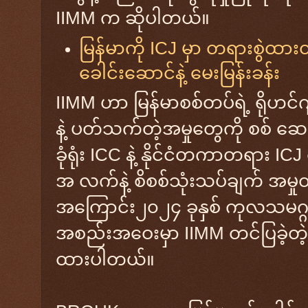
IIMM က ဆိုပါတယ်။
မြန်မာကို ICJ မှာ တရားစွဲထားတ
ခေါင်းဆောင်နဲ့ မေးမြန်းခန်း
IIMM ဟာ မြန်မာစစ်တပ်ရဲ့ ရိုဟင်
နဲ့ ပတ်သက်တဲ့အမှုတွေကို စစ် ဆ
ခုံရုံး ICC နဲ့ နိုင်ငံတကာတရား 
အ လက်နဲ့ စိစစ်သုံးသပ်ချက် အမှုတွဲ
အကြောင်း၂၀၂၄ ခုနှစ် ကုလသမဂ္ဂရ
အစည်းအဝေးမှာ IIMM တင်ပြခဲ့တဲ့ 
ထားပါတယ်။