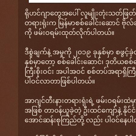
ရိုဟင်ဂျာတွေအပေါ် လူမျိုးတုံးသတ်ဖြတ်တ
တရားရုံးက မြန်မာစစ်ခေါင်းဆောင် ဗိုလ်ချုပ
ကို ဖမ်းဝရမ်းထုတ်လိုက်ပါတယ်။
ဒီစွဲချက်နဲ့ အမှုကို ၂၀၁၉ ခုနှစ်မှာ စဖွင့
နှစ်မှာတော့ စစ်ခေါင်းဆောင်၊ ဒုတိယစစ်ခေ
ကြီးစိုးဝင်း အပါအဝင် စစ်တပ်အရာရှိကြ
ပါဝင်လာတာဖြစ်ပါတယ်။
အာဂျင်တီးနားတရားရုံးရဲ့ ဖမ်းဝရမ်းထဲမ
အဖြစ် တာ၀န်ယူခဲ့တဲ့ ဦးထင်ကျော်နဲ့ နိုင်ငံ
အောင်ဆန်းစုကြည်တို့ လည်း ပါ၀င်နေပ