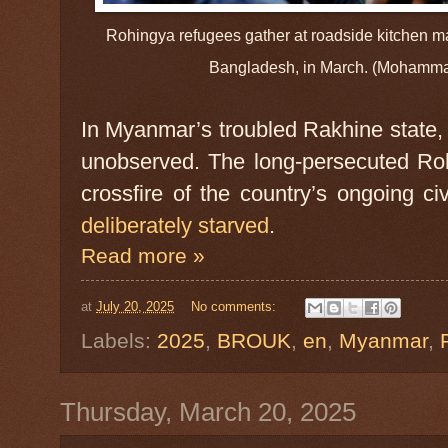
Rohingya refugees gather at roadside kitchen ma
Bangladesh, in March. (Mohamma
In Myanmar’s troubled Rakhine state, 
unobserved. The long-persecuted Ro
crossfire of the country’s ongoing c
deliberately starved
.
Read more »
at
July 20, 2025
No comments:
Labels:
2025
,
BROUK
,
en
,
Myanmar
,
Thursday, March 20, 2025