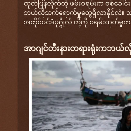
ထုတ်ပြန်လိုက်တဲ့ ဖမ်းဝရမ်းက စစ်ခေါင်
ဘယ်လိုသက်ရောက်မှုတွေရှိလာနိုင်လဲ။ သမ္
အတိုင်ပင်ခံပုဂ္ဂိုလ် တို့ကို ဝရမ်းထု
အာဂျင်တီးနားတရားရုံးကဘယ်လ