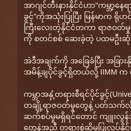
အာဂျင်တီးနားနိုင်ငံဟာ"ကမ္ဘာ့နေရာ
ခွင့်"ကိုအသုံးပြုပြီး မြန်မာက ရိ
ကြီးလေးတဲ့နိုင်ငံတကာ ရာဇဝတ်မှ
ကို စတင်စစ် ဆေးခဲ့တဲ့ ပထမဦးဆုံး
အဲဒီအချက်ကို အခြေခံပြီး အခြားနိ
အမိန့်ချပိုင်ခွင့်ရှိတယ်လို့ I
ကမ္ဘာအနှံ့တရားစီရင်ပိုင်ခွင့်(Uni
တချို့ရာဇဝတ်မှုတွေနဲ့ ပတ်သက်လို့ 
ဆက်စပ်မှုမရှိရင်တောင် ကျူးလွန
တွေနဲ့အညီ တရားစွဲဆိုမှုပြုလုပ်နိ