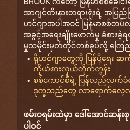
BROUK ကတော့ မြန်မာစစ်ခေါင်း
အာဂျင်တီးနားတရားရုံးရဲ့ အပြည်ပ
ဟင်ဂျာအပါအဝင် မြန်မာစစ်တပ်လ
အခွင့်အရေးချိုးဖောက်မှု ခံစား
မှုသမိုင်းမှတ်တိုင်တစ်ခုပဲလို့
ရိုဟင်ဂျာတွေကို ပြန်ပို့ရေး ဆက
ကိုယ်စားလှယ်တိုက်တွန်း
စစ်ကောင်စီရဲ့ ပြန်လည်လက်ခံ
ဒုက္ခသည်တွေ လာရောက်လေ့
ဖမ်းဝရမ်းထဲမှာ ဒေါ်အောင်ဆန်း
ပါဝင်