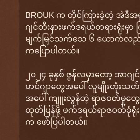
BROUK က တိုင်ကြားခဲ့တဲ့ အဲဒီအမှ
ဂျင်တီးနားဖက်ဒရယ်တရားရုံးမှာ ကြာ
မျက်မြင်သက်သေ ၆ ယောက်လည်းထ
ကပြောပါတယ်။
၂၀၂၄ ခုနှစ် ဇွန်လမှာတော့ အာဂျင်
ဟင်ဂျာတွေအပေါ် လူမျိုးတုံးသတ် ဖြ
အပေါ် ကျူးလွန်တဲ့ ရာဇဝတ်မှုတွ
ထုတ်ပြန်ဖို့ ဖက်ဒရယ်ရာဇဝတ်ခုံရုံ
က ဖော်ပြပါတယ်။