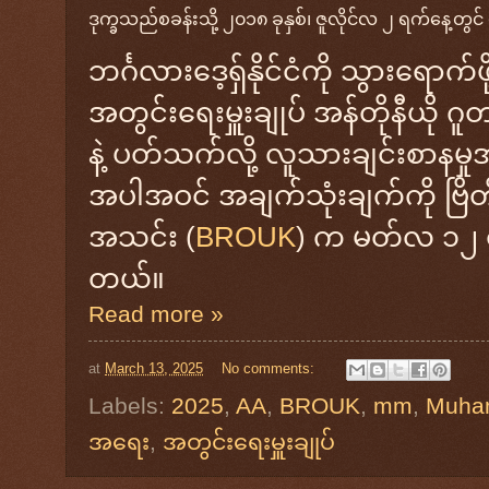
ဒုက္ခသည်စခန်းသို့ ၂၀၁၈ ခုနှစ်၊ ဇူလိုင်လ ၂ ရက်နေ့တွင် 
ဘင်္ဂလားဒေ့ရှ်နိုင်ငံကို သွားရောက်
အတွင်းရေးမှူးချုပ် အန်တိုနီယို ဂ
နဲ့ ပတ်သက်လို့ လူသားချင်းစာနမှ
အပါအဝင် အချက်သုံးချက်ကို ဗြိတိ
အသင်း (
BROUK
) က မတ်လ ၁၂ ရ
တယ်။
Read more »
at
March 13, 2025
No comments:
Labels:
2025
,
AA
,
BROUK
,
mm
,
Muha
အရေး
,
အတွင်းရေးမှူးချုပ်