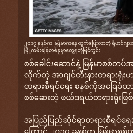
၂၀၁၇ ခုနှစ်က မြန်မာကနေ ထွက်ပြေးလာတဲ့ ရိုဟင်ဂျာအမျိ
မြို့ကမ်းခြေတစ်ခုမှာတွေ့ရတဲ့မြင်ကွင်း
စစ်ခေါင်းဆောင်နဲ့ မြန်မာစစ်တပ်အ
လိုက်တဲ့ အာဂျင်တီးနားတရားရုံး
တရားစီရင်ရေး စနစ်ကိုအခြေခံထား
စစ်ဆေးတဲ့ ဖယ်ဒရယ်တရားရုံးဖြ
အပြည်ပြည်ဆိုင်ရာတရားစီရင်ရေ
ကြောင့် ၂၀၁၇ ခုနှစ်က မြန်မာစစ်တ