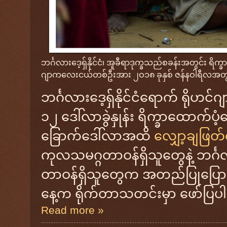
ဘင်္ဂလားဒေ့ရှ်နိုင်ငံ၊ အူခီရာဒုက္ခသည်စခန်းအတွင်း ရိက
ဂျာကလေးငယ်တစ်ဦးအား ၂ဝ၁၈ ခုနှစ် ဇန်နဝါရီလအတွ
ဘင်္ဂလားဒေ့ရှ်နိုင်ငံရောက် ရိုဟ
၁၂ ဒေါ်လာခွဲနှုန်း ရိက္ခာထောက
ခြောက်ဒေါ်လာအထိ
လျှော့ချဖြတ
ကုလသမဂ္ဂတာဝန်ရှိသူတွေနဲ့ ဘင်္ဂလ
တာဝန်ရှိသူတွေက အတည်ပြုပြော
နေ့က ရိုက်တာသတင်းမှာ ဖော်ပြ
Read more »