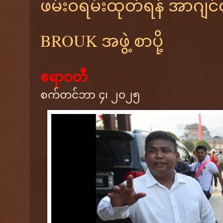
ဖမ်းဝရမ်းထုတ်ရန် အာဂျင်တ
BROUK အဖွဲ့ စာပို့
ဧရာဝတီ
စက်တင်ဘာ ၄၊ ၂၀၂၅