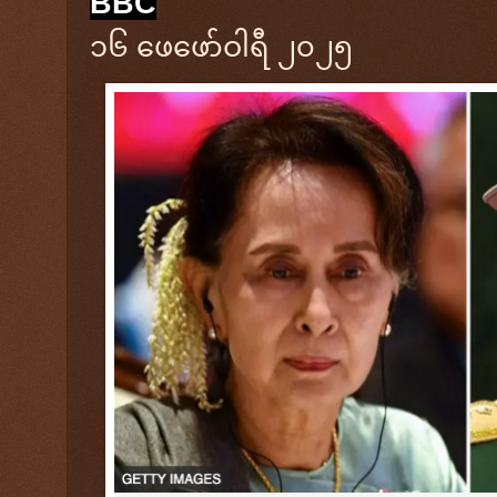
BBC
၁၆ ဖေဖော်ဝါရီ ၂၀၂၅