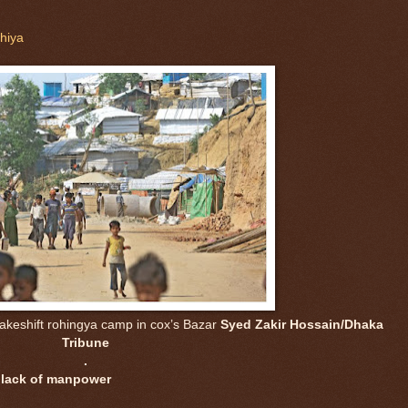
khiya
akeshift rohingya camp in cox’s Bazar
Syed Zakir Hossain/Dhaka
Tribune
.
a lack of manpower