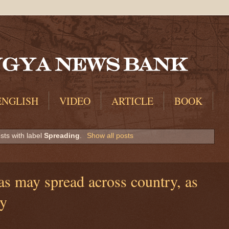
ENGLISH
VIDEO
ARTICLE
BOOK
sts with label
Spreading
.
Show all posts
as may spread across country, as
sy