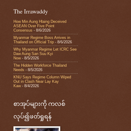
The Irrawaddy
How Min Aung Hlaing Deceived
ASEAN Over Five Point
Consensus
- 8/6/2026
Myanmar Regime Boss Arrives in
Thailand on Official Trip
- 8/6/2026
Why Myanmar Regime Let ICRC See
Daw Aung San Suu Kyi
Now
- 8/5/2026
The Hidden Workforce Thailand
Needs
- 8/5/2026
KNU Says Regime Column Wiped
Out in Clash Near Lay Kay
Kaw
- 8/4/2026
စာအုပ်များကို ကလစ်
လုပ်၍ဖတ်ရှုရန်