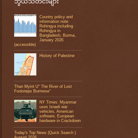
ဘွယ်သတင်းများ
Country policy and
information note:
Rohingya including
Rohingya in
Bangladesh, Burma,
January 2026
(accessible)
History of Palestine
Than Myint U" The River of Lost
Footsteps Burmese"
NY Times: Myanmar
uses Israeli war
vehicles, American
software, European
hardware in Crackdown
Today's Top News (Quick Search )
August 2026