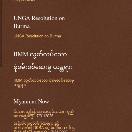
UNGA Resolution on
Burma
UNGA Resolution on Burma
IIMM လွတ်လပ်သော
စုံစမ်းစစ်ဆေးမှု ယန္တရား
IIMM လွတ်လပ်သော စုံစမ်းစစ်ဆေးမှု
ယန္တရား
Myanmar Now
ဖိအားတွေကြားက အလုပ်သမား ကူညီ
ရေးအဖွဲ့တွေ
- 7/31/2026
အွန်လိုင်းငွေလိမ်ဂိုဏ်းများနှင့်
ပတ်သက်၍ DKBA နှင့် ခေါင်းဆောင် ၅