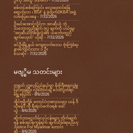
ဦးကို အီးယူ ဒဏ်ခတ်
- 7/31/2026
စစ်တပ်စစ်ကြောင်း ဖလူးတောင်ခြေ
ရောက်လာ ၊ BGF နဲ့ ခွဲထွက်DKBA အဖွဲ့
လမ်းပြပေးနေ
- 7/31/2026
ဦးမင်းအောင်လှိုင်က အာဆီယံ ဘုံ
သဘောတူညီချက် (၅) ချက်ကို ပယ်ချ၊
“အာဆီယံတစ်ဖွဲ့လုံး၏ သဘောတူညီ
ချက်မဟုတ်” ဟုဆို
- 7/31/2026
ခင်ဦးမြို့နယ် ကျေးလက်ဒေသ ဗုံးကြဲခံရ၊
နွားကျောင်းသား ၁ ဦး
သေဆုံး
- 7/31/2026
မဇျ္စိမ သတင်းများ
တရုတ် ဟူပေ့ပြည်နယ်မှာ မိုးကြီးရေလျှံမှု
ပြင်းထန်ပြီး လူထောင်ချီ ဘေးလွတ်ရာ
ရွှေ့ပြောင်း
- 8/6/2026
အိုင်ဗရီကို့စ် တောင်ပံကစားသမား ယန် ဒီ
ယိုမန်ဒီ ကို ရီးရဲလ်မက်ဒရစ် ခေါ်
ယူ
- 8/6/2026
ဆိုက်ဘာငွေလိမ်လုပ်ငန်းများ တိုက်ဖျက်
ရန် စစ်အုပ်စုကွန်ရက် ဖျက်သိမ်းရမည်ဟု
Justice For Myanmar တောင်း
ဆို
- 8/6/2026