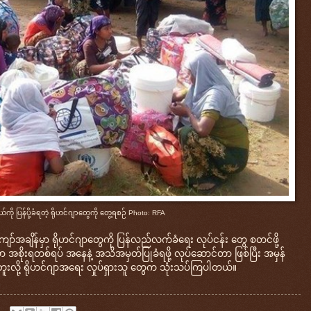
ယ်ကို ပြန်ပို့ခံရတဲ့ ရိုဟင်ဂျာတွေကို တွေ့ရစဉ် Photo: RFA
ာ်အချိန်မှာ ရိုဟင်ဂျာတွေကို ပြန်လည်လက်ခံရေး လုပ်ငန်း တွေ စတင်ဖို့
 အစိုးရတစ်ရပ် အနေနဲ့ အသိအမှတ်ပြုခံရဖို့ လုပ်ဆောင်တာ ဖြစ်ပြီး အမှန်
းလို့ ရိုဟင်ဂျာအရေး လှုပ်ရှားသူ တွေက သုံးသပ်ကြပါတယ်။