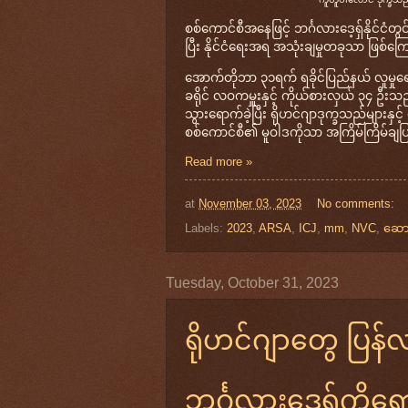
စစ်ကောင်စီအနေဖြင့် ဘင်္ဂလားဒေ့ရှ်နိုင်ငံ
ပြီး နိုင်ငံရေးအရ အသုံးချမှုတခုသာ ဖြစ်က
အောက်တိုဘာ ၃၁ရက် ရခိုင်ပြည်နယ် လူမှုရေးဝ
ခရိုင် လဝကမှူးနှင့် ကိုယ်စားလှယ် ၃၄ ဦးသည် 
သွားရောက်ခဲ့ပြီး ရိုဟင်ဂျာဒုက္ခသည်များနှ
စစ်ကောင်စီ၏ မူဝါဒကိုသာ အကြိမ်ကြိမ်ချပြ 
Read more »
at
November 03, 2023
No comments:
Labels:
2023
,
ARSA
,
ICJ
,
mm
,
NVC
,
‌ဆော
Tuesday, October 31, 2023
ရိုဟင်ဂျာတွေ ပြန်
ဘင်္ဂလားဒေ့ရှ်ကို