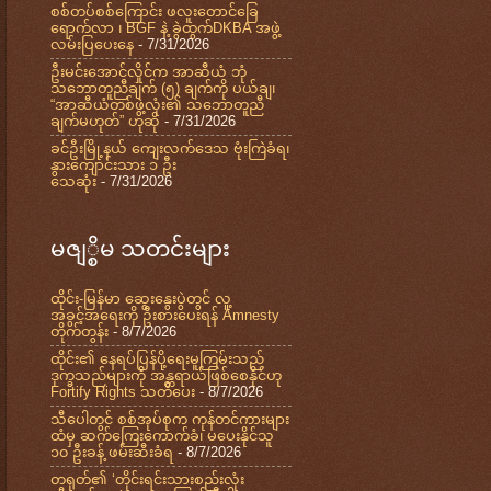
စစ်တပ်စစ်ကြောင်း ဖလူးတောင်ခြေ
ရောက်လာ ၊ BGF နဲ့ ခွဲထွက်DKBA အဖွဲ့
လမ်းပြပေးနေ
- 7/31/2026
ဦးမင်းအောင်လှိုင်က အာဆီယံ ဘုံ
သဘောတူညီချက် (၅) ချက်ကို ပယ်ချ၊
“အာဆီယံတစ်ဖွဲ့လုံး၏ သဘောတူညီ
ချက်မဟုတ်” ဟုဆို
- 7/31/2026
ခင်ဦးမြို့နယ် ကျေးလက်ဒေသ ဗုံးကြဲခံရ၊
နွားကျောင်းသား ၁ ဦး
သေဆုံး
- 7/31/2026
မဇျ္စိမ သတင်းများ
⁨ထိုင်း-မြန်မာ ဆွေးနွေးပွဲတွင် လူ့
အခွင့်အရေးကို ဦးစားပေးရန် Amnesty
တိုက်တွန်း
- 8/7/2026
ထိုင်း၏ နေရပ်ပြန်ပို့ရေးမူကြမ်းသည်
ဒုက္ခသည်များကို အန္တရာယ်ဖြစ်စေနိုင်ဟု
Fortify Rights သတိပေး
- 8/7/2026
သီပေါတွင် စစ်အုပ်စုက ကုန်တင်ကားများ
ထံမှ ဆက်ကြေးကောက်ခံ၊ မပေးနိုင်သူ
၁၀ ဦးခန့် ဖမ်းဆီးခံရ
- 8/7/2026
တရုတ်၏ ‘တိုင်းရင်းသားစည်းလုံး