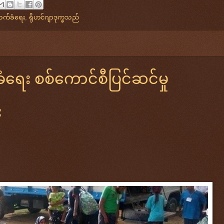
လက်ခံရေး
,
ရိုဟင်ဂျာဒုက္ခသည်
ံရေး စစ်ကောင်စီပြင်ဆင်မှု
း