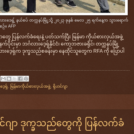
င်္ဂလားဒေရှ့် နယ်စပ် တက္ကနပ်မြို့သို့ ၂၀၂၃ ခုနှစ် မေလ ၂၅ ရက်နေ့က သွားရောက်
့ရစဉ်။ AFP
်ဂျာတွေ ပြန်လက်ခံရေးနဲ့ ပတ်သက်ပြီး မြန်မာ ကိုယ်စားလှယ်အဖွဲ့
်းမှာ ဘင်္ဂလားဒေ့ရှ်နိုင်ငံ၊ ကော့ဘဇားခရိုင်၊ တက္ကနပ်မြို့
ဂလားဒေ့ရှ်က ဒုက္ခသည်စခန်းမှာ နေထိုင်သူတွေက RFA ကို ပြောပါ
ေ့ရှ်
,
မြန်မာကိုယ်စားလှယ်အဖွဲ့
,
ရိုဟင်ဂျာ
်ဂျာ ဒုက္ခသည်တွေကို ပြန်လက်ခံ