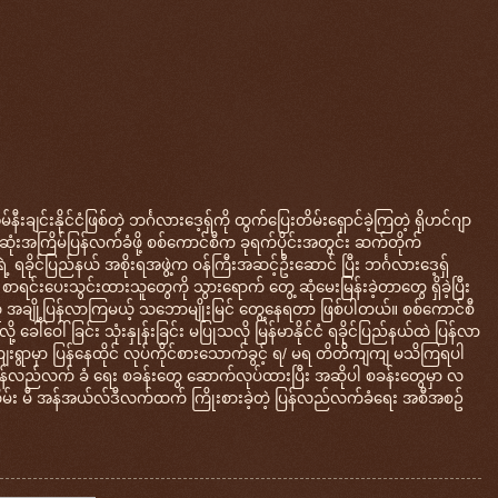
ချင်းနိုင်ငံဖြစ်တဲ့ ဘင်္ဂလားဒေ့ရှ်ကို ထွက်ပြေးတိမ်းရှောင်ခဲ့ကြတဲ့ ရိုဟင်ဂျာ
ံးအကြိမ်ပြန်လက်ခံဖို့ စစ်ကောင်စီက ခုရက်ပိုင်းအတွင်း ဆက်တိုက်
ရခိုင်ပြည်နယ် အစိုးရအဖွဲ့က ဝန်ကြီးအဆင့်ဦးဆောင် ပြီး ဘင်္ဂလားဒေ့ရှ်
ာရင်းပေးသွင်းထားသူတွေကို သွားရောက် တွေ့ ဆုံမေးမြန်းခဲ့တာတွေ ရှိခဲ့ပြီး
သူ အချို့ပြန်လာကြမယ့် သဘောမျိုးမြင် တွေ့နေရတာ ဖြစ်ပါတယ်။ စစ်ကောင်စီ
ု့ ခေါ်ဝေါ်ခြင်း သုံးနှုန်းခြင်း မပြုသလို မြန်မာနိုင်ငံ ရခိုင်ပြည်နယ်ထဲ ပြန်လာ
ေးရွာမှာ ပြန်နေထိုင် လုပ်ကိုင်စားသောက်ခွင့် ရ/ မရ တိတိကျကျ မသိကြရပါ
ည်လက် ခံ ရေး စခန်းတွေ ဆောက်လုပ်ထားပြီး အဆိုပါ စခန်းတွေမှာ လ
မ်း မီ အန်အယ်လ်ဒီလက်ထက် ကြိုးစားခဲ့တဲ့ ပြန်လည်လက်ခံရေး အစီအစဥ်