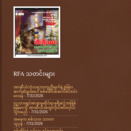
RFA သတင်းများ
အာဆီယံဘုံသဘောတူညီချက်နဲ့ ခွဲခြား
ဆက်ဆံမှုအပေါ် စစ်ခေါင်းဆောင်ဟောင်း
ဝေဖန်
- 7/31/2026
လူသားချင်းစာနာမှုဆိုင်ရာခရီးစဥ်အဖြစ်
မြန်မာကို အာဆီယံအထူးကိုယ်စားလှယ်
သွားမည်
- 7/31/2026
အဖေက စစ်သား၊ သားက
သူပုန်
- 7/31/2026
စစ်ကိုင်းနဲ့ ချင်းမှာ ဇွန်လအတွင်း