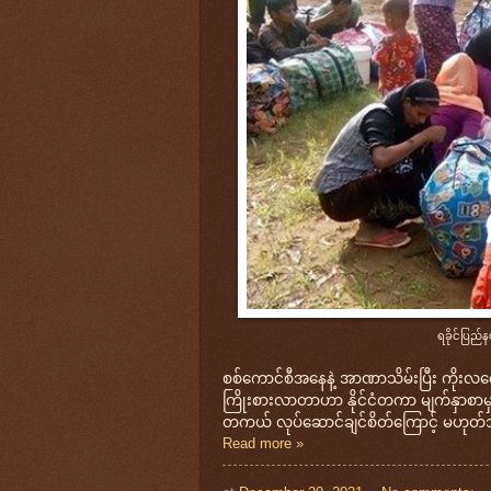
ရခိုင်ပြည်န
စစ်ကောင်စီအနေနဲ့ အာဏာသိမ်းပြီး ကိုးလကျေ
ကြိုးစားလာတာဟာ နိုင်ငံတကာ မျက်နှာစာမှာ
တကယ် လုပ်ဆောင်ချင်စိတ်ကြောင့် မဟုတ်ဘူ
Read more »