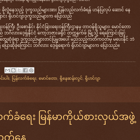
တွင် ခိုလှုံနေသည့် ဒုက္ခသည်များအား ပြန်လည်လက်ခံရန် ဟန်ပြလုပ် ဆောင် နေ
ြောင်း ရိုဟင်ဂျာဒုက္ခသည်များက ပြောသည်
န်ကြီး ဦးစောနိုင်၊ နိုင်ငံခြားရေးဝန်ကြီးဌာနမှ တာဝန်ရှိသူများ၊ မောင်တော
ဘင်္ဂလားဒေ့ရှ်နိုင်ငံ ကော့ဘဇားခရိုင် တက္ကနက်ဖ် မြို့သို့ ရေကြောင်းဖြင့်
င့် တွေ့ဆုံခဲ့ရာ ဒုက္ခသည်များတင်ပြမှုအပေါ် မည်သည့်ကတိကဝတ်မှ မပေးနိုင် ဘဲ
ပြောဆိုခဲ့ကြောင်း ဘင်္ဂလား ဒေ့ရှ်ရောက် ရိုဟင်ဂျာများက ပြောသည်။
င်းပါး
,
ပြန်လက်ခံရေး
,
မောင်တော
,
ရိုနေဆန်းလွင်
,
ရိုဟင်ဂျာ
လက်ခံရေး မြန်မာကိုယ်စားလှယ်အဖွဲ့
ရောက်နေ