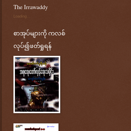
The Irrawaddy
Loading...
စာအုပ်များကို ကလစ်
လုပ်၍ဖတ်ရှုရန်