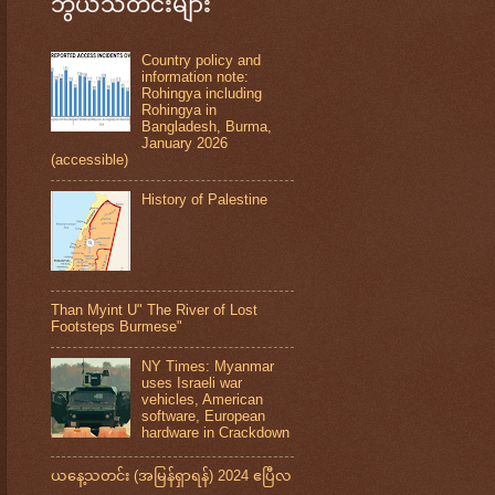
ဘွယ်သတင်းများ
Country policy and
information note:
Rohingya including
Rohingya in
Bangladesh, Burma,
January 2026
(accessible)
History of Palestine
Than Myint U" The River of Lost
Footsteps Burmese"
NY Times: Myanmar
uses Israeli war
vehicles, American
software, European
hardware in Crackdown
ယနေ့သတင်း (အမြန်ရှာရန်) 2024 ဧပြီလ