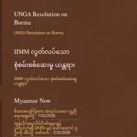
UNGA Resolution on
Burma
UNGA Resolution on Burma
IIMM လွတ်လပ်သော
စုံစမ်းစစ်ဆေးမှု ယန္တရား
IIMM လွတ်လပ်သော စုံစမ်းစစ်ဆေးမှု
ယန္တရား
Myanmar Now
ဖိအားတွေကြားက အလုပ်သမား ကူညီ
ရေးအဖွဲ့တွေ
- 7/31/2026
အွန်လိုင်းငွေလိမ်ဂိုဏ်းများနှင့်
ပတ်သက်၍ DKBA နှင့် ခေါင်းဆောင် ၅
ဦးကို အီးယူ ဒဏ်ခတ်
- 7/31/2026