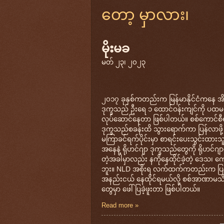
တော့ မှာလား၊
မိုးမခ
မတ် ၂၃၊ ၂၀၂၃
၂၀၁၇ ခုနှစ်ကတည်းက မြန်မာနိုင်ငံကနေ အိမ်နီး
ဒုက္ခသည် ဦးရေ ၁ ထောင်ဝန်းကျင်ကို ပထမဆု
လုပ်ဆောင်နေတာ ဖြစ်ပါတယ်။ စစ်ကောင်စီရဲ့ 
ဒုက္ခသည်စခန်းထိ သွားရောက်ကာ ပြန်လာဖို့ စ
မကြာခင်ရက်ပိုင်းမှာ စာရင်းပေးသွင်းထား
အနေနဲ့ ရိုဟင်ဂျာ ဒုက္ခသည်တွေကို ရိုဟင်ဂျာလိ
တဲ့အခါမှာလည်း နကိုနေထိုင်ခဲ့တဲ့ ဒေသ၊ ကျ
ဘူး။ NLD အစိုးရ လက်ထက်ကတည်းက ပြန်လ
အနည်းငယ် နေထိုင်ရမယ်လို့ စစ်အာဏာမသိ
တွေမှာ ဖေါ်ပြခဲ့ဖူးတာ ဖြစ်ပါတယ်။
Read more »