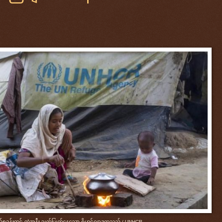
်စခန်းတွင် တဲအနီး ချက်ပြုတ်နေသော ရိုဟင်ဂျာဒုက္ခသည် / UNHCR