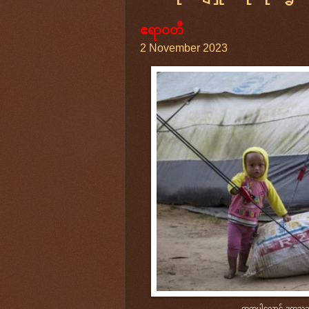
ဧရာဝတီ
2 November 2023
ကူတူပါလောင် ဒုက္ခသည