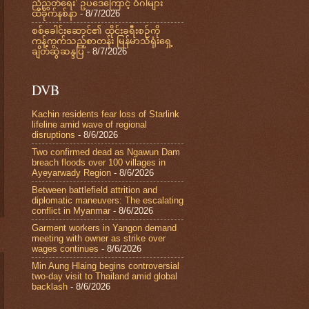
ညီညွတ်ရေး’ ဥပဒေကြောင့် ဝီဂါများ
ထိခိုက်နစ်နာ
- 8/7/2026
စစ်ခေါင်းဆောင်၏ ထိုင်းခရီးစဉ်ကို
ကန့်ကွက်သည့်စာတန်း မြန်မာသံရုံးရှေ့
ချိတ်ဆွဲဆန္ဒပြ
- 8/7/2026
DVB
Kachin residents fear loss of Starlink
lifeline amid wave of regional
disruptions
- 8/6/2026
Two confirmed dead as Ngawun Dam
breach floods over 100 villages in
Ayeyarwady Region
- 8/6/2026
Between battlefield attrition and
diplomatic maneuvers: The escalating
conflict in Myanmar
- 8/6/2026
Garment workers in Yangon demand
meeting with owner as strike over
wages continues
- 8/6/2026
Min Aung Hlaing begins controversial
two-day visit to Thailand amid global
backlash
- 8/6/2026