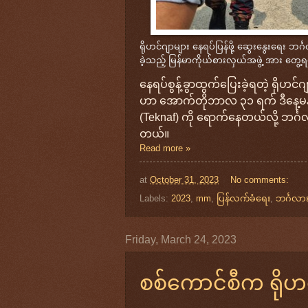
ရိုဟင်ဂျာများ နေရပ်ပြန်ဖို့ ဆွေးနွေးရေး ဘ
ခဲ့သည့် မြန်မာကိုယ်စားလှယ်အဖွဲ့ အား တွေ
နေရပ်စွန့်ခွာထွက်ပြေးခဲ့ရတဲ့ ရိုဟင
ဟာ အောက်တိုဘာလ ၃၁ ရက် ဒီနေ့မနက်ပိုင
(Teknaf) ကို ရောက်နေတယ်လို့ ဘင်္
တယ်။
Read more »
at
October 31, 2023
No comments:
Labels:
2023
,
mm
,
ပြန်လက်ခံရေး
,
ဘင်္ဂလားဒ
Friday, March 24, 2023
စစ်ကောင်စီက ရိုဟင