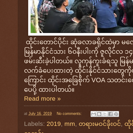
ထိုင်းတောင်ပိုင်း ဆုံခလာခရိုင်ထဲမှာ မလေးရ
မြန်မာနိုင်ငံသား ၆၀နီးပါးကို ဇူလိုင်လ ၁
ဖမ်းဆီးခဲ့ပါတယ်။ လူကုန်ကူးခံရသူ မြန်မာ
လက်ခံပေးထားတဲ့ ထိုင်းနိုင်ငံသားတွေကို
ကြောင်း ထိုင်းအခြေစိုက် VOA သတ
ပေပို့ ထားပါတယ်။
Read more »
at
July 16, 2019
No comments:
Labels:
2019
,
mm
,
တရားမဝင်ခိုးဝင်
,
ထိုင