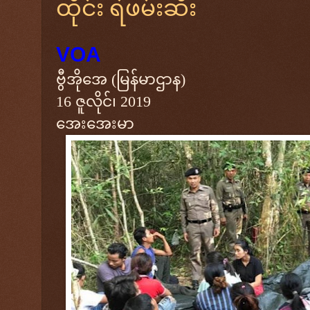
ထိုင်း ရဲဖမ်းဆီး
VOA
ဗွီအိုအေ (မြန်မာဌာန)
16 ဇူလိုင်၊ 2019
အေးအေးမာ