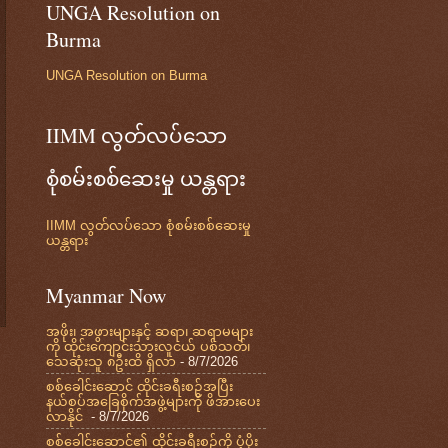
UNGA Resolution on
Burma
UNGA Resolution on Burma
IIMM လွတ်လပ်သော
စုံစမ်းစစ်ဆေးမှု ယန္တရား
IIMM လွတ်လပ်သော စုံစမ်းစစ်ဆေးမှု
ယန္တရား
Myanmar Now
အဖိုး၊ အဖွားများနှင့် ဆရာ၊ ဆရာမများ
ကို ထိုင်းကျောင်းသားလူငယ် ပစ်သတ်၊
သေဆုံးသူ ၈ဦးထိ ရှိလာ
- 8/7/2026
စစ်ခေါင်းဆောင် ထိုင်းခရီးစဉ်အပြီး
နယ်စပ်အခြေစိုက်အဖွဲ့များကို ဖိအားပေး
လာနိုင်
- 8/7/2026
စစ်ခေါင်းဆောင်၏ ထိုင်းခရီးစဉ်ကို ပံ့ပိုး