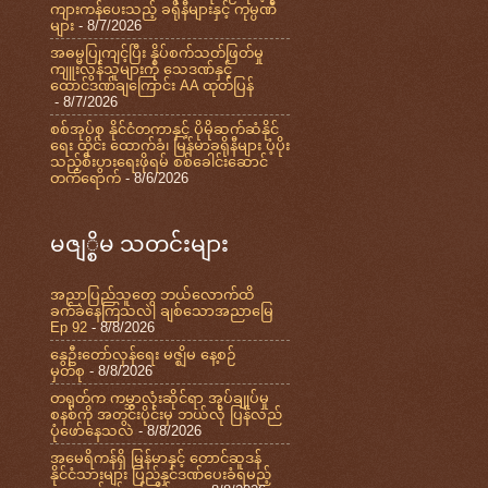
ကျားကန်ပေးသည့် ခရိုနီများနှင့် ကုမ္ပဏီ
များ
- 8/7/2026
အဓမ္မပြုကျင့်ပြီး နှိပ်စက်သတ်ဖြတ်မှု
ကျူးလွန်သူများကို သေဒဏ်နှင့်
ထောင်ဒဏ်ချကြောင်း AA ထုတ်ပြန်
- 8/7/2026
စစ်အုပ်စု နိုင်ငံတကာနှင့် ပိုမိုဆက်ဆံနိုင်
ရေး ထိုင်း ထောက်ခံ၊ မြန်မာခရိုနီများ ပံ့ပိုး
သည့်စီးပွားရေးဖိုရမ် စစ်ခေါင်းဆောင်
တက်ရောက်
- 8/6/2026
မဇျ္စိမ သတင်းများ
အညာပြည်သူတွေ ဘယ်လောက်ထိ
ခက်ခဲနေကြသလဲ| ချစ်သောအညာမြေ
Ep 92
- 8/8/2026
နွေဦးတော်လှန်ရေး မဇ္ဈိမ နေ့စဉ်
မှတ်စု
- 8/8/2026
တရုတ်က ကမ္ဘာလုံးဆိုင်ရာ အုပ်ချုပ်မှု
စနစ်ကို အတွင်းပိုင်းမှ ဘယ်လို ပြန်လည်
ပုံဖော်နေသလဲ
- 8/8/2026
အမေရိကန်ရှိ မြန်မာနှင့် တောင်ဆူဒန်
နိုင်ငံသားများ ပြည်နှင်ဒဏ်ပေးခံရမည့်