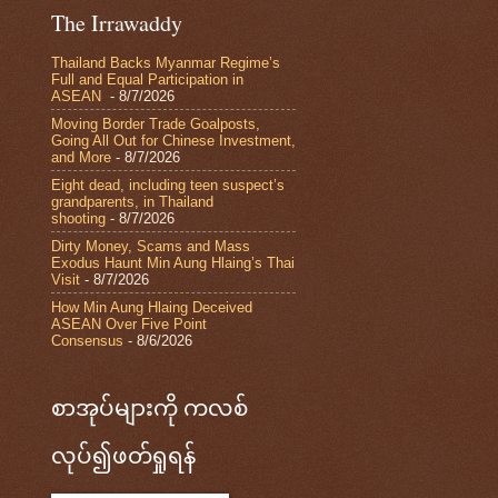
The Irrawaddy
Thailand Backs Myanmar Regime’s
Full and Equal Participation in
ASEAN
- 8/7/2026
Moving Border Trade Goalposts,
Going All Out for Chinese Investment,
and More
- 8/7/2026
Eight dead, including teen suspect’s
grandparents, in Thailand
shooting
- 8/7/2026
Dirty Money, Scams and Mass
Exodus Haunt Min Aung Hlaing’s Thai
Visit
- 8/7/2026
How Min Aung Hlaing Deceived
ASEAN Over Five Point
Consensus
- 8/6/2026
စာအုပ်များကို ကလစ်
လုပ်၍ဖတ်ရှုရန်