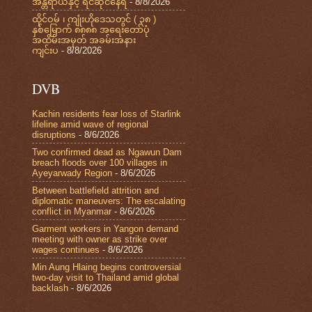
အန္တရာယ်နှင့် ရင်ဆိုင်နေရ
- 8/8/2026
ထိုင်ဝမ် ၊ ကျုံးဟိုဒေသတွင် ( ၃၈ )
နှစ်မြောက် ၈၈၈၈ အရေးတော်ပုံ
အထိမ်းအမှတ် အခမ်းအနား
ကျင်းပ
- 8/8/2026
DVB
Kachin residents fear loss of Starlink
lifeline amid wave of regional
disruptions
- 8/6/2026
Two confirmed dead as Ngawun Dam
breach floods over 100 villages in
Ayeyarwady Region
- 8/6/2026
Between battlefield attrition and
diplomatic maneuvers: The escalating
conflict in Myanmar
- 8/6/2026
Garment workers in Yangon demand
meeting with owner as strike over
wages continues
- 8/6/2026
Min Aung Hlaing begins controversial
two-day visit to Thailand amid global
backlash
- 8/6/2026