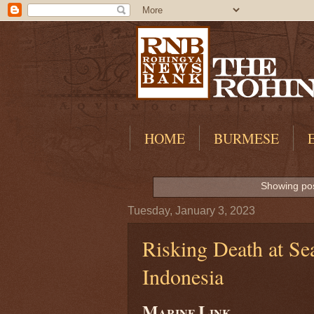
HOME
BURMESE
Showing pos
Tuesday, January 3, 2023
Risking Death at Se
Indonesia
M
L
ARINE
INK