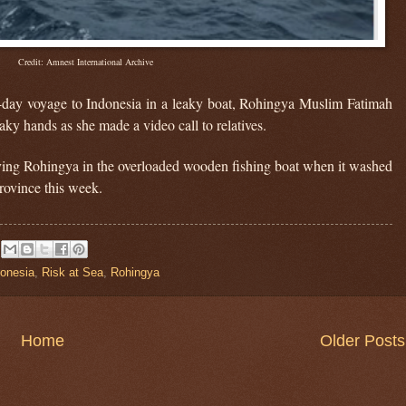
Credit: Amnest International Archive
40-day voyage to Indonesia in a leaky boat, Rohingya Muslim Fatimah
ky hands as she made a video call to relatives.
ing Rohingya in the overloaded wooden fishing boat when it washed
rovince this week.
donesia
,
Risk at Sea
,
Rohingya
Home
Older Posts