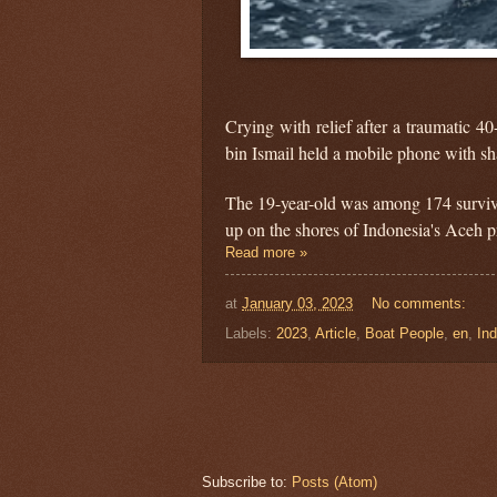
Crying with relief after a traumatic 
bin Ismail held a mobile phone with sha
The 19-year-old was among 174 surviv
up on the shores of Indonesia's Aceh p
Read more »
at
January 03, 2023
No comments:
Labels:
2023
,
Article
,
Boat People
,
en
,
In
Subscribe to:
Posts (Atom)