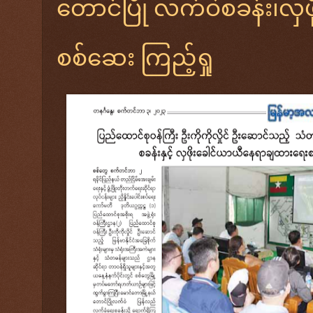
တောင်ပြို လက်ဝဲစခန်း၊လှဖို
စစ်ဆေး ကြည့်ရှု