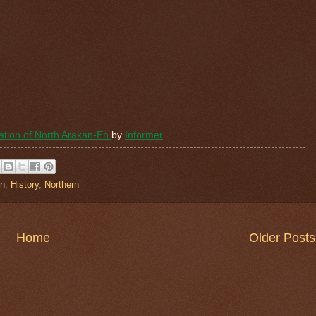
ration of North Arakan-En
by
Informer
n
,
History
,
Northern
Home
Older Posts