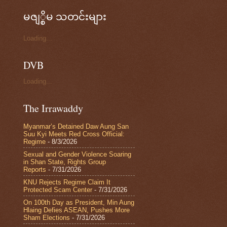
မဇျ္စိမ သတင်းများ
Loading...
DVB
Loading...
The Irrawaddy
Myanmar’s Detained Daw Aung San
Suu Kyi Meets Red Cross Official:
Regime
- 8/3/2026
Sexual and Gender Violence Soaring
in Shan State, Rights Group
Reports
- 7/31/2026
KNU Rejects Regime Claim It
Protected Scam Center
- 7/31/2026
On 100th Day as President, Min Aung
Hlaing Defies ASEAN, Pushes More
Sham Elections
- 7/31/2026