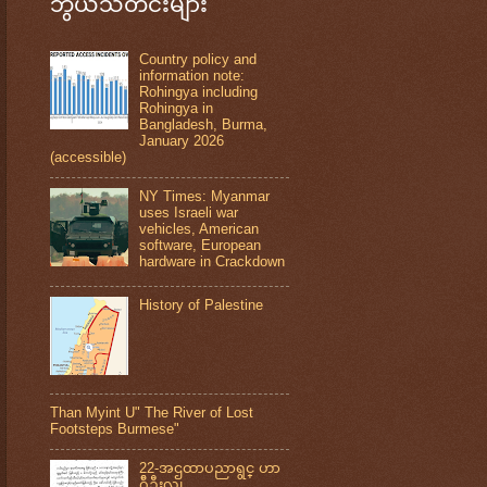
ဘွယ်သတင်းများ
Country policy and
information note:
Rohingya including
Rohingya in
Bangladesh, Burma,
January 2026
(accessible)
NY Times: Myanmar
uses Israeli war
vehicles, American
software, European
hardware in Crackdown
History of Palestine
Than Myint U" The River of Lost
Footsteps Burmese"
22-အဌထာပညာရွင္ ဟာ
ဂ်ီဦးလူ၊