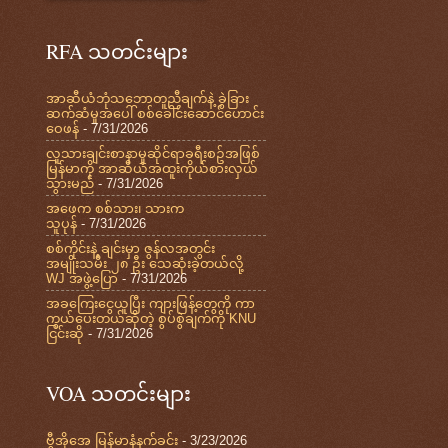
RFA သတင်းများ
အာဆီယံဘုံသဘောတူညီချက်နဲ့ ခွဲခြား
ဆက်ဆံမှုအပေါ် စစ်ခေါင်းဆောင်ဟောင်း
ဝေဖန်
- 7/31/2026
လူသားချင်းစာနာမှုဆိုင်ရာခရီးစဥ်အဖြစ်
မြန်မာကို အာဆီယံအထူးကိုယ်စားလှယ်
သွားမည်
- 7/31/2026
အဖေက စစ်သား၊ သားက
သူပုန်
- 7/31/2026
စစ်ကိုင်းနဲ့ ချင်းမှာ ဇွန်လအတွင်း
အမျိုးသမီး ၂၈ ဦး သေဆုံးခဲ့တယ်လို့
WJ အဖွဲ့ပြော
- 7/31/2026
အခကြေးငွေယူပြီး ကျားဖြန့်တွေကို ကာ
ကွယ်ပေးတယ်ဆိုတဲ့ စွပ်စွဲချက်ကို KNU
ငြင်းဆို
- 7/31/2026
VOA သတင်းများ
ဗွီအိုအေ မြန်မာနံနက်ခင်း
- 3/23/2026