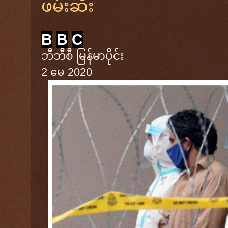
ဖမ်းဆီး
B
B
C
ဘီဘီစီ မြန်မာပိုင်း
2 မေ 2020