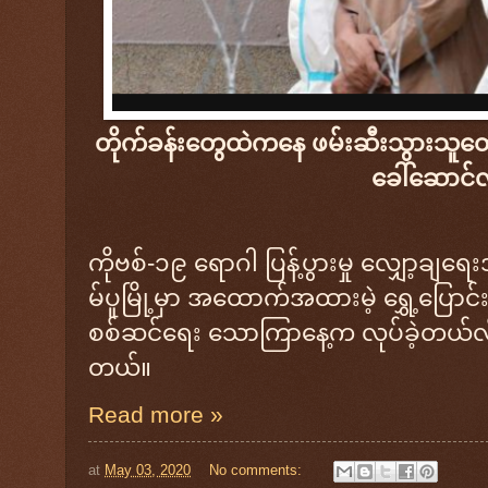
တိုက်ခန်းတွေထဲကနေ ဖမ်းဆီးသွားသူတွ
ခေါ်ဆောင်
ကိုဗစ်-၁၉ ရောဂါ ပြန့်ပွားမှု လျှော့ချ
မ်ပူမြို့မှာ အထောက်အထားမဲ့ ရွှေ့ပြောင်း
စစ်ဆင်ရေး သောကြာနေ့က လုပ်ခဲ့တယ်လို့
တယ်။
Read more »
at
May 03, 2020
No comments: