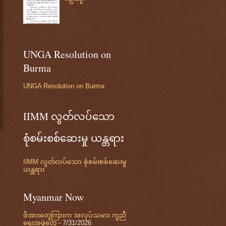
UNGA Resolution on
Burma
UNGA Resolution on Burma
IIMM လွတ်လပ်သော
စုံစမ်းစစ်ဆေးမှု ယန္တရား
IIMM လွတ်လပ်သော စုံစမ်းစစ်ဆေးမှု
ယန္တရား
Myanmar Now
ဖိအားတွေကြားက အလုပ်သမား ကူညီ
ရေးအဖွဲ့တွေ
- 7/31/2026