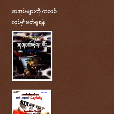
စာအုပ်များကို ကလစ်
လုပ်၍ဖတ်ရှုရန်