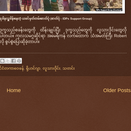
ါနလှူဒါန်းနေတဲ့ ယခင်မှတ်တမ်းဓာတ်ပုံ (ဓာတ်ပုံ - IDPs Support Group)
ဒုက္ခသည်စခန်းတွေကို ထိန်းချုပ်ပြီး ဒုက္ခသည်တွေကို လူသားဒိုင်းတွေလို
ြောပါတယ်။ ကုလသမဂ္ဂဆိုင်ရာ အမေရိကန် လက်ထောက် သံအမတ်ကြီး Robert
စွပ်စွဲပြောဆိုခဲ့တာပါ။
ိုင်ငံတကာဝေဖန်
,
ရိုဟင်ဂျာ
,
လူသားဒိုင်း
,
သတင်း
Home
Older Posts