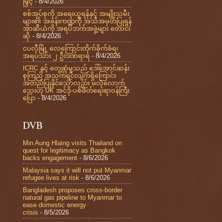
မြှင့်
- 8/4/2026
စစ်အုပ်စုကို အရေးယူရန်နှင့် အမျိုးသမီး
များ၏ အခန်းကဏ္ဍကို အသိအမှတ်ပြုရန်
အာဆီယံကို အရပ်ဘက်အဖွဲ့များ တောင်း
ဆို
- 8/4/2026
ငပလီမြို့ လေကြောင်းတိုက်ခိုက်ခံရ၊
အရပ်သား ၂ ဦးဒဏ်ရာရ
- 8/4/2026
ICRC နှင့် တွေ့ဆုံမှုသည် ဒေါ်အောင်ဆန်း
စုကြည် အသက်ရှင်လျက်ရှိကြောင်း
အတည်ပြုနိုင်သော်လည်း မလုံလောက်
သေးဟု UK အင်ဒို-ပစိဖိတ်ရေးရာဝန်ကြီး
ပြော
- 8/4/2026
DVB
Min Aung Hlaing visits Thailand on
quest for legitimacy as Bangkok
backs engagement
- 8/6/2026
Malaysia says it will not put Myanmar
refugee lives at risk
- 8/6/2026
Bangladesh proposes cross-border
natural gas pipeline to Myanmar to
ease domestic energy
crisis
- 8/5/2026