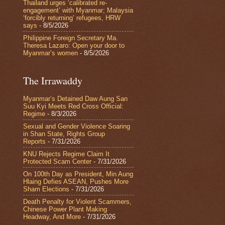
Thailand urges ‘calibrated re-
engagement’ with Myanmar; Malaysia
‘forcibly returning’ refugees, HRW
says
- 8/5/2026
Philippine Foreign Secretary Ma.
Theresa Lazaro: Open your door to
Myanmar’s women
- 8/5/2026
The Irrawaddy
Myanmar’s Detained Daw Aung San
Suu Kyi Meets Red Cross Official:
Regime
- 8/3/2026
Sexual and Gender Violence Soaring
in Shan State, Rights Group
Reports
- 7/31/2026
KNU Rejects Regime Claim It
Protected Scam Center
- 7/31/2026
On 100th Day as President, Min Aung
Hlaing Defies ASEAN, Pushes More
Sham Elections
- 7/31/2026
Death Penalty for Violent Scammers,
Chinese Power Plant Making
Headway, And More
- 7/31/2026