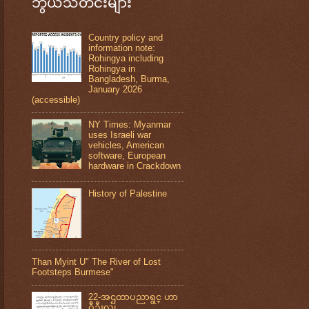
ဘွယ်သတင်းများ
Country policy and
information note:
Rohingya including
Rohingya in
Bangladesh, Burma,
January 2026
(accessible)
NY Times: Myanmar
uses Israeli war
vehicles, American
software, European
hardware in Crackdown
History of Palestine
Than Myint U" The River of Lost
Footsteps Burmese"
22-အဌထာပညာရွင္ ဟာ
ဂ်ီဦးလူ၊