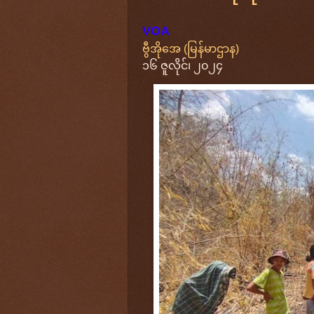
VOA
ဗွီအိုအေ (မြန်မာဌာန)
၁၆ ဇူလိုင်၊ ၂၀၂၄