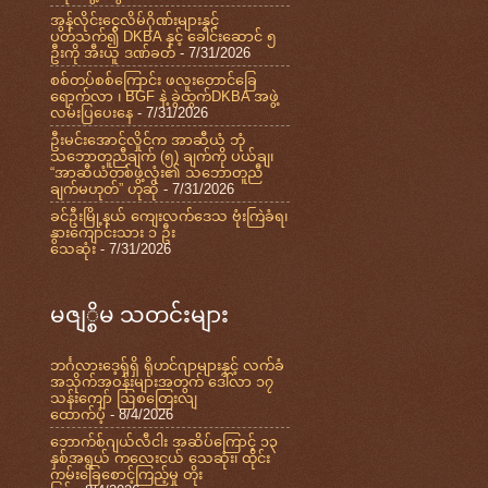
အွန်လိုင်းငွေလိမ်ဂိုဏ်းများနှင့်
ပတ်သက်၍ DKBA နှင့် ခေါင်းဆောင် ၅
ဦးကို အီးယူ ဒဏ်ခတ်
- 7/31/2026
စစ်တပ်စစ်ကြောင်း ဖလူးတောင်ခြေ
ရောက်လာ ၊ BGF နဲ့ ခွဲထွက်DKBA အဖွဲ့
လမ်းပြပေးနေ
- 7/31/2026
ဦးမင်းအောင်လှိုင်က အာဆီယံ ဘုံ
သဘောတူညီချက် (၅) ချက်ကို ပယ်ချ၊
“အာဆီယံတစ်ဖွဲ့လုံး၏ သဘောတူညီ
ချက်မဟုတ်” ဟုဆို
- 7/31/2026
ခင်ဦးမြို့နယ် ကျေးလက်ဒေသ ဗုံးကြဲခံရ၊
နွားကျောင်းသား ၁ ဦး
သေဆုံး
- 7/31/2026
မဇျ္စိမ သတင်းများ
ဘင်္ဂလားဒေ့ရှ်ရှိ ရိုဟင်ဂျာများနှင့် လက်ခံ
အသိုက်အဝန်းများအတွက် ဒေါ်လာ ၁၇
သန်းကျော် ဩစတြေးလျ
ထောက်ပံ့
- 8/4/2026
ဘောက်စ်ဂျယ်လီငါး အဆိပ်ကြောင့် ၁၃
နှစ်အရွယ် ကလေးငယ် သေဆုံး၊ ထိုင်း
ကမ်းခြေစောင့်ကြည့်မှု တိုး