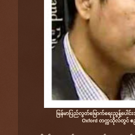
မြန်မာပြည်လွတ်မြောက်ရေးညွန့်ပေါင်းအ
Oxford တက္ကသိုလ်တွင် ဧ