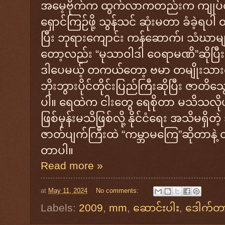
အမေ့ဗိုက်က ထွက်လာကတည်းက ကျုပ်တိ
ရှောင်ကြဉ်ဖို့ သွန်သင် ဆုံးမတာ ခံခ
ပြီး ဘုရားကျောင်း ကန်ဆောက်၊ သံဃာမျ
တော့လည်း “မုသာဝါဒါ ဝေရာမဏိ”ဆိုပ
ဒါပေမယ့် တကယ်တော့ ဗမာ တမျိုးသားလုံး
ဘိုးဘွားပိုင်တိုင်းပြည်ကြီးဆိုပြီး ဇာ
ပါ။ ရေထဲက ငါးတွေ ရေစိုတာ မသိသလိုပါဘ
ဖြစ်မှန်းမသိဖြစ်လို့ နိုင်ငံရေး အသိမရှ
ဇာတ်ပျက်ကြီးထဲ “ကမ္ဘာမကြေ”ဆိုတာန
တာပါ။
Read more »
at
May 11, 2024
No comments:
Labels:
2009
,
mm
,
‌ဆောင်းပါး
,
ဒေါက်တ