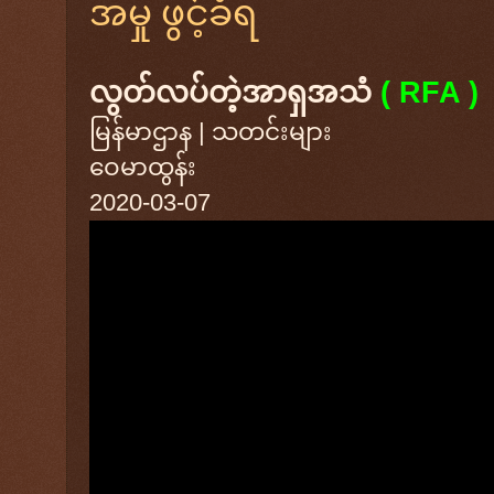
အမှု ဖွင့်ခံရ
လွတ်လပ်တဲ့အာရှအသံ
( RFA )
မြန်မာဌာန | သတင်းများ
ဝေမာထွန်း
2020-03-07