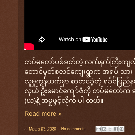
တပ်မတော်ပစ်ခတ်တဲ့ လက်နက်ကြီးကျလို့
တောင်မွတ်စလင်ကျေးရွာက အရပ် သား အမ
လူမှုကွန်ယက်မှာ စာတင်ခဲ့တဲ့ ရခိုင်ပြည
လှယ် ဦးမောင်ကျော်ဇံကို တပ်မတော်က
(ဃ)နဲ့ အမှုဖွင့်လိုက် ပါ တယ်။
Read more »
at
March 07, 2020
No comments: