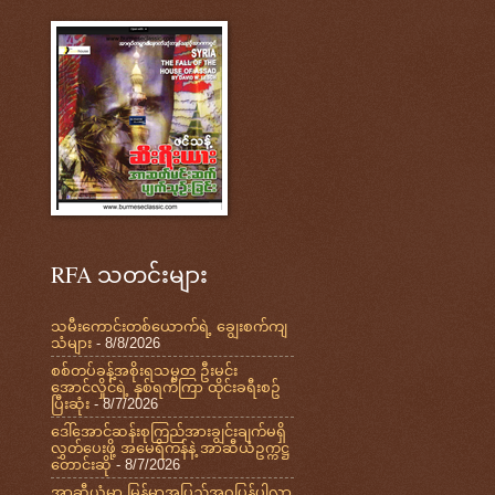
RFA သတင်းများ
သမီးကောင်းတစ်ယောက်ရဲ့ ချွေးစက်ကျ
သံများ
- 8/8/2026
စစ်တပ်ခန့်အစိုးရသမ္မတ ဦးမင်း
အောင်လှိုင်ရဲ့ နှစ်ရက်ကြာ ထိုင်းခရီးစဥ်
ပြီးဆုံး
- 8/7/2026
ဒေါ်အောင်ဆန်းစုကြည်အားချွင်းချက်မရှိ
လွှတ်ပေးဖို့ အမေရိကန်နဲ့ အာဆီယံဥက္ကဋ္ဌ
တောင်းဆို
- 8/7/2026
အာဆီယံမှာ မြန်မာအပြည့်အဝပြန်ပါလာ