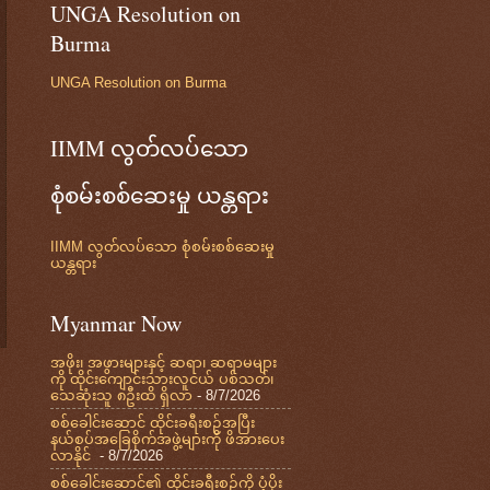
UNGA Resolution on
Burma
UNGA Resolution on Burma
IIMM လွတ်လပ်သော
စုံစမ်းစစ်ဆေးမှု ယန္တရား
IIMM လွတ်လပ်သော စုံစမ်းစစ်ဆေးမှု
ယန္တရား
Myanmar Now
အဖိုး၊ အဖွားများနှင့် ဆရာ၊ ဆရာမများ
ကို ထိုင်းကျောင်းသားလူငယ် ပစ်သတ်၊
သေဆုံးသူ ၈ဦးထိ ရှိလာ
- 8/7/2026
စစ်ခေါင်းဆောင် ထိုင်းခရီးစဉ်အပြီး
နယ်စပ်အခြေစိုက်အဖွဲ့များကို ဖိအားပေး
လာနိုင်
- 8/7/2026
စစ်ခေါင်းဆောင်၏ ထိုင်းခရီးစဉ်ကို ပံ့ပိုး