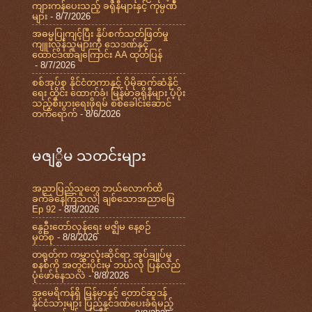
ကျားကန်ပေးသည့် ခရိုနီများနှင့် ကုမ္ပဏီ
များ
- 8/7/2026
အဓမ္မပြုကျင့်ပြီး နှိပ်စက်သတ်ဖြတ်မှု
ကျူးလွန်သူများကို သေဒဏ်နှင့်
ထောင်ဒဏ်ချကြောင်း AA ထုတ်ပြန်
- 8/7/2026
စစ်အုပ်စု နိုင်ငံတကာနှင့် ပိုမိုဆက်ဆံနိုင်
ရေး ထိုင်း ထောက်ခံ၊ မြန်မာခရိုနီများ ပံ့ပိုး
သည့်စီးပွားရေးဖိုရမ် စစ်ခေါင်းဆောင်
တက်ရောက်
- 8/6/2026
မဇျ္စိမ သတင်းများ
အညာပြည်သူတွေ ဘယ်လောက်ထိ
ခက်ခဲနေကြသလဲ| ချစ်သောအညာမြေ
Ep 92
- 8/8/2026
နွေဦးတော်လှန်ရေး မဇ္ဈိမ နေ့စဉ်
မှတ်စု
- 8/8/2026
တရုတ်က ကမ္ဘာလုံးဆိုင်ရာ အုပ်ချုပ်မှု
စနစ်ကို အတွင်းပိုင်းမှ ဘယ်လို ပြန်လည်
ပုံဖော်နေသလဲ
- 8/8/2026
အမေရိကန်ရှိ မြန်မာနှင့် တောင်ဆူဒန်
နိုင်ငံသားများ ပြည်နှင်ဒဏ်ပေးခံရမည့်