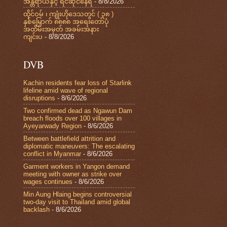
အန္တရာယ်နှင့် ရင်ဆိုင်နေရ
- 8/8/2026
ထိုင်ဝမ် ၊ ကျုံးဟိုဒေသတွင် ( ၃၈ )
နှစ်မြောက် ၈၈၈၈ အရေးတော်ပုံ
အထိမ်းအမှတ် အခမ်းအနား
ကျင်းပ
- 8/8/2026
DVB
Kachin residents fear loss of Starlink
lifeline amid wave of regional
disruptions
- 8/6/2026
Two confirmed dead as Ngawun Dam
breach floods over 100 villages in
Ayeyarwady Region
- 8/6/2026
Between battlefield attrition and
diplomatic maneuvers: The escalating
conflict in Myanmar
- 8/6/2026
Garment workers in Yangon demand
meeting with owner as strike over
wages continues
- 8/6/2026
Min Aung Hlaing begins controversial
two-day visit to Thailand amid global
backlash
- 8/6/2026