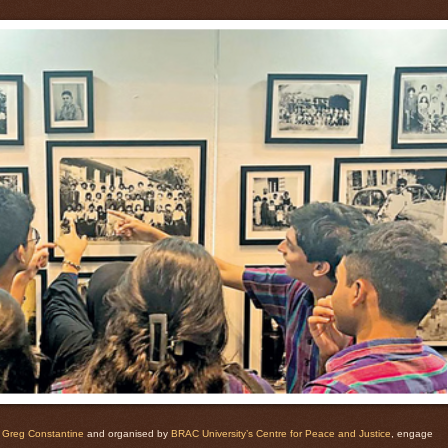
y
Greg Constantine
and organised by
BRAC University’s Centre for Peace and Justice
, engage