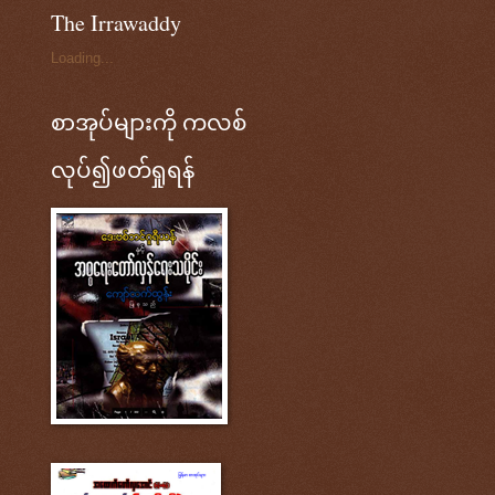
The Irrawaddy
Loading...
စာအုပ်များကို ကလစ်
လုပ်၍ဖတ်ရှုရန်