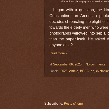
with archival photographs that seek to rec
It began with a question, the kin
Constantine, an American phot
decades chronicling the plight of 
towards the elderly men who were h
photographs yellowed into sepia, c
than the paper itself. He asked
anyone else?
Read more »
at
September 06, 2025
No comments:
Labels:
2025
,
Article
,
BRAC
,
en
,
exhibiti
Subscribe to:
Posts (Atom)