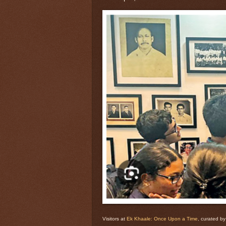
Visitors at
Ek Khaale: Once Upon a Time
, curated b