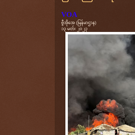
VOA
ဗွီအိုအေ (မြန်မာဌာန)
၁၃ မတ်၊ ၂၀၂၃