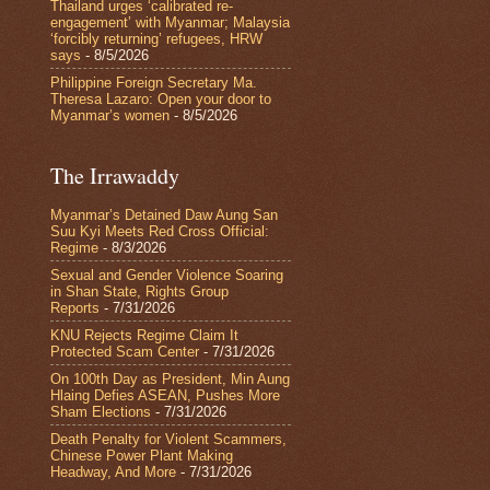
Thailand urges ‘calibrated re-
engagement’ with Myanmar; Malaysia
‘forcibly returning’ refugees, HRW
says
- 8/5/2026
Philippine Foreign Secretary Ma.
Theresa Lazaro: Open your door to
Myanmar’s women
- 8/5/2026
The Irrawaddy
Myanmar’s Detained Daw Aung San
Suu Kyi Meets Red Cross Official:
Regime
- 8/3/2026
Sexual and Gender Violence Soaring
in Shan State, Rights Group
Reports
- 7/31/2026
KNU Rejects Regime Claim It
Protected Scam Center
- 7/31/2026
On 100th Day as President, Min Aung
Hlaing Defies ASEAN, Pushes More
Sham Elections
- 7/31/2026
Death Penalty for Violent Scammers,
Chinese Power Plant Making
Headway, And More
- 7/31/2026