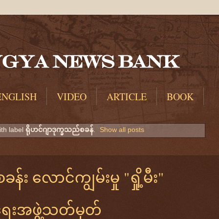
ENGLISH
VIDEO
ARTICLE
BOOK
th label
ရိုဟင်ဂျာဒုက္ခသည်စခန်
.
Show all posts
်း လောင်ကျွမ်းမှု "ရှို့မီး"
းရေးအဖွဲ့သတ်မှတ်