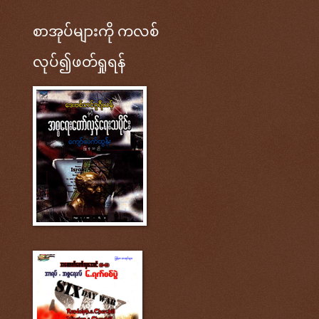
စာအုပ်များကို ကလစ်
လုပ်၍ဖတ်ရှုရန်