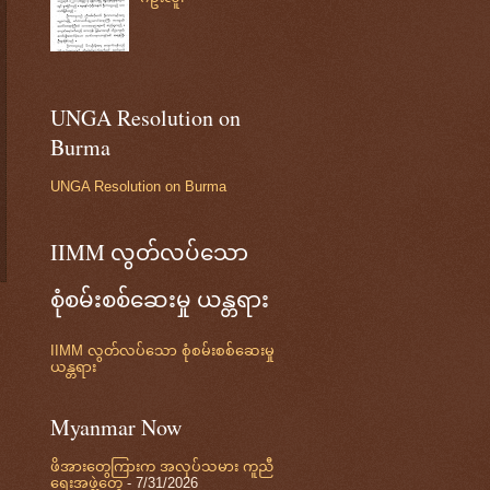
UNGA Resolution on
Burma
UNGA Resolution on Burma
IIMM လွတ်လပ်သော
စုံစမ်းစစ်ဆေးမှု ယန္တရား
IIMM လွတ်လပ်သော စုံစမ်းစစ်ဆေးမှု
ယန္တရား
Myanmar Now
ဖိအားတွေကြားက အလုပ်သမား ကူညီ
ရေးအဖွဲ့တွေ
- 7/31/2026