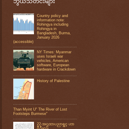
ဘွယ်သတင်းများ
Country policy and
information note:
Rohingya including
Rohingya in
Bangladesh, Burma,
January 2026
(accessible)
NY Times: Myanmar
uses Israeli war
vehicles, American
software, European
hardware in Crackdown
History of Palestine
Than Myint U" The River of Lost
Footsteps Burmese"
22-အဌထာပညာရွင္ ဟာ
ဂ်ီဦးလူ၊