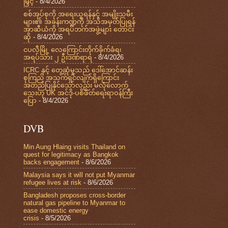
မြှင့်
- 8/4/2026
စစ်အုပ်စုကို အရေးယူရန်နှင့် အမျိုးသမီး
များ၏ အခန်းကဏ္ဍကို အသိအမှတ်ပြုရန်
အာဆီယံကို အရပ်ဘက်အဖွဲ့များ တောင်း
ဆို
- 8/4/2026
ငပလီမြို့ လေကြောင်းတိုက်ခိုက်ခံရ၊
အရပ်သား ၂ ဦးဒဏ်ရာရ
- 8/4/2026
ICRC နှင့် တွေ့ဆုံမှုသည် ဒေါ်အောင်ဆန်း
စုကြည် အသက်ရှင်လျက်ရှိကြောင်း
အတည်ပြုနိုင်သော်လည်း မလုံလောက်
သေးဟု UK အင်ဒို-ပစိဖိတ်ရေးရာဝန်ကြီး
ပြော
- 8/4/2026
DVB
Min Aung Hlaing visits Thailand on
quest for legitimacy as Bangkok
backs engagement
- 8/6/2026
Malaysia says it will not put Myanmar
refugee lives at risk
- 8/6/2026
Bangladesh proposes cross-border
natural gas pipeline to Myanmar to
ease domestic energy
crisis
- 8/5/2026