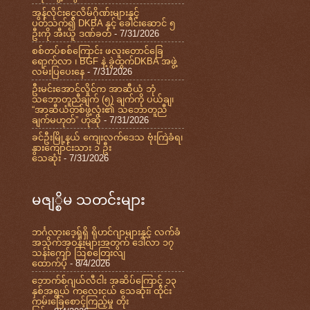
အွန်လိုင်းငွေလိမ်ဂိုဏ်းများနှင့်
ပတ်သက်၍ DKBA နှင့် ခေါင်းဆောင် ၅
ဦးကို အီးယူ ဒဏ်ခတ်
- 7/31/2026
စစ်တပ်စစ်ကြောင်း ဖလူးတောင်ခြေ
ရောက်လာ ၊ BGF နဲ့ ခွဲထွက်DKBA အဖွဲ့
လမ်းပြပေးနေ
- 7/31/2026
ဦးမင်းအောင်လှိုင်က အာဆီယံ ဘုံ
သဘောတူညီချက် (၅) ချက်ကို ပယ်ချ၊
“အာဆီယံတစ်ဖွဲ့လုံး၏ သဘောတူညီ
ချက်မဟုတ်” ဟုဆို
- 7/31/2026
ခင်ဦးမြို့နယ် ကျေးလက်ဒေသ ဗုံးကြဲခံရ၊
နွားကျောင်းသား ၁ ဦး
သေဆုံး
- 7/31/2026
မဇျ္စိမ သတင်းများ
ဘင်္ဂလားဒေ့ရှ်ရှိ ရိုဟင်ဂျာများနှင့် လက်ခံ
အသိုက်အဝန်းများအတွက် ဒေါ်လာ ၁၇
သန်းကျော် ဩစတြေးလျ
ထောက်ပံ့
- 8/4/2026
ဘောက်စ်ဂျယ်လီငါး အဆိပ်ကြောင့် ၁၃
နှစ်အရွယ် ကလေးငယ် သေဆုံး၊ ထိုင်း
ကမ်းခြေစောင့်ကြည့်မှု တိုး