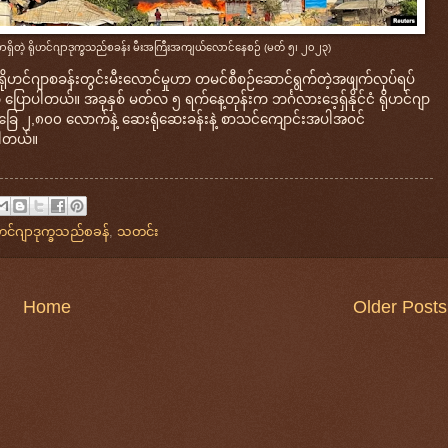
ar မှာရှိတဲ့ ရိုဟင်ဂျာဒုက္ခသည်စခန်း မီးအကြီးအကျယ်လောင်နေစဉ် (မတ် ၅၊ ၂၀၂၃)
့ ရိုဟင်ဂျာစခန်းတွင်းမီးလောင်မှုဟာ တမင်စီစဉ်ဆောင်ရွက်တဲ့အဖျက်လုပ်ရပ်
က ပြောပါတယ်။ အခုနှစ် မတ်လ ၅ ရက်နေ့တုန်းက ဘင်္ဂလားဒေ့ရှ်နိုင်ငံ ရိုဟင်ဂျာ
မ်ခြေ ၂,၈၀၀ လောက်နဲ့ ဆေးရုံဆေးခန်းနဲ့ စာသင်ကျောင်းအပါအဝင်
ပါတယ်။
ုဟင်ဂျာဒုက္ခသည်စခန်
,
သတင်း
Home
Older Posts