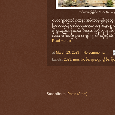
ဘင်္ဂလားဒေ့ရှ်နိုင်ငံ Cox's Baz
ရိုဟင်ဂျာထောင်ဂဏန်း အိမ်ယာမဲ့ဖြစ်ခဲ့ရတဲ
ဖြစ်တယ်လို့ စုံစမ်းရေးအဖွဲ့က တနင်္ဂနွေနေ့
ဒုက္ခသည်စခန်းတွင်း မီးလောင်လို့ လူနေအိ
အဆောက်အဦး ၉၀ ကျော် ပျက်စီးဆုံးရှုံးခဲ့
Read more »
at
March 13, 2023
No comments:
Labels:
2023
,
mm
,
စုံစမ်းရေးအဖွဲ့
,
ရှို့မီး
,
ရိ
Subscribe to:
Posts (Atom)