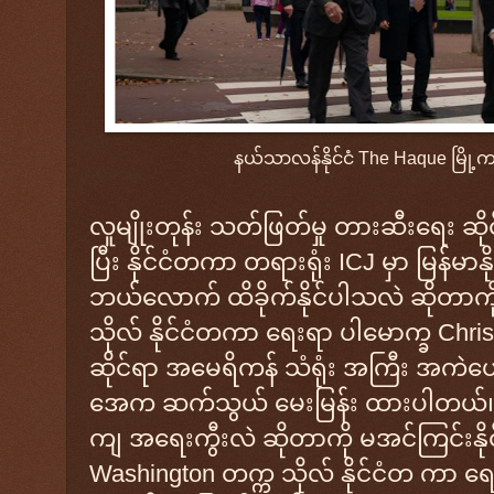
နယ်သာလန်နိုင်ငံ The Haque မြို့က
လူမျိုးတုန်း သတ်ဖြတ်မှု တားဆီးရေး ဆို
ပြီး နိုင်ငံတကာ တရားရုံး ICJ မှာ မြန်မာနိ
ဘယ်လောက် ထိခိုက်နိုင်ပါသလဲ ဆိုတာကိ
သိုလ် နိုင်ငံတကာ ရေးရာ ပါမောက္ခ Christi
ဆိုင်ရာ အမေရိကန် သံရုံး အကြီး အကဲဟောင်း
အေက ဆက်သွယ် မေးမြန်း ထားပါတယ်။ ဒ
ကျ အရေးကွီးလဲ ဆိုတာကို မအင်ကြင်းနို
Washington တက္က သိုလ် နိုင်ငံတ ကာ ရေ