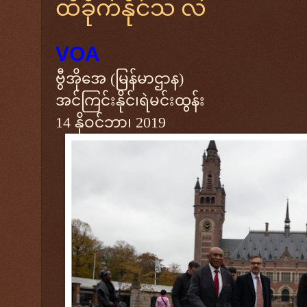
ထိခိုက်နိုင်သ လဲ
VOA
ဗွီအိုအေ (မြန်မာဌာန)
အင်ကြင်းနိုင်၊ရဲမင်းထွန်း
14 နိုဝင်ဘာ၊ 2019