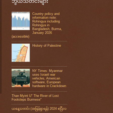
ဘွယ်သတင်းများ
Country policy and
information note:
Rohingya including
Rohingya in
Bangladesh, Burma,
January 2026
(accessible)
History of Palestine
NY Times: Myanmar
uses Israeli war
vehicles, American
software, European
hardware in Crackdown
Than Myint U" The River of Lost
Footsteps Burmese"
ယနေ့သတင်း (အမြန်ရှာရန်) 2024 ဧပြီလ