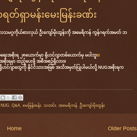
တ်ရှာမန်းမေးမြန်းခဏ်း
လသမဂ္ဂကိုယ်စားလှယ် ဦးကျော်မိုးထွန်းကို အမေရိကန် ကွန်ဂရက်အမတ် ဘ
တ်ရေးအစိုးရ ၂၈ယောက်မှာ ရိုဟင်ဂျာတစ်ယောက်မှ မပါဘူး
။
စိုးရမှာ ထည့်ပေးဖို့ အစီအစဉ်ရှိလား။
ဲ့ ရိုဟင်ဂျာတွေကို နိုင်ငံသားအဖြစ် အသိအမှတ်ပြုပါမယ်လို့ NUGအစိုးရက
,
NUG
,
Q&A
,
မေမြန်းခန်း
,
သတင်း
,
အမေရိကန်
,
ဦးကျော်မိုးထွန်း
Home
Older Posts