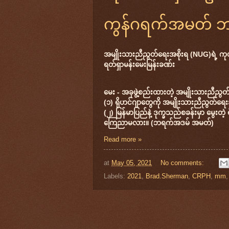
ကွန်ဂရက်အမတ် ဘရ
အမျိုးသားညီညွတ်ရေးအစိုးရ (NUG)ရဲ့ ကု
ရတ်ရှာမန်းမေးမြန်းခဏ်း
မေး - အခုဖွဲ့စည်းထားတဲ့ အမျိုးသားညီညွ
(၁) ရိုဟင်ဂျာတွေကို အမျိုးသားညီညွတ်ရေးအ
(၂) မြန်မာပြည်နဲ့ ဒုက္ခသည်စခန်းမှာ မွေးတ
ကြေညာမလား။ (ဘရက်အဒမ် အမတ်)
Read more »
at
May 05, 2021
No comments:
Labels:
2021
,
Brad.Sherman
,
CRPH
,
mm