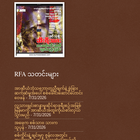
RFA သတင်းများ
အာဆီယံဘုံသဘောတူညီချက်နဲ့ ခွဲခြား
ဆက်ဆံမှုအပေါ် စစ်ခေါင်းဆောင်ဟောင်း
ဝေဖန်
- 7/31/2026
လူသားချင်းစာနာမှုဆိုင်ရာခရီးစဥ်အဖြစ်
မြန်မာကို အာဆီယံအထူးကိုယ်စားလှယ်
သွားမည်
- 7/31/2026
အဖေက စစ်သား၊ သားက
သူပုန်
- 7/31/2026
စစ်ကိုင်းနဲ့ ချင်းမှာ ဇွန်လအတွင်း
အမျိုးသမီး ၂၈ ဦး သေဆုံးခဲ့တယ်လို့