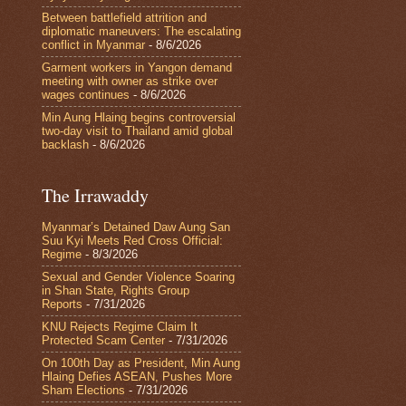
Between battlefield attrition and
diplomatic maneuvers: The escalating
conflict in Myanmar
- 8/6/2026
Garment workers in Yangon demand
meeting with owner as strike over
wages continues
- 8/6/2026
Min Aung Hlaing begins controversial
two-day visit to Thailand amid global
backlash
- 8/6/2026
The Irrawaddy
Myanmar’s Detained Daw Aung San
Suu Kyi Meets Red Cross Official:
Regime
- 8/3/2026
Sexual and Gender Violence Soaring
in Shan State, Rights Group
Reports
- 7/31/2026
KNU Rejects Regime Claim It
Protected Scam Center
- 7/31/2026
On 100th Day as President, Min Aung
Hlaing Defies ASEAN, Pushes More
Sham Elections
- 7/31/2026