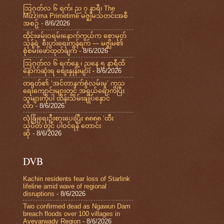
ဩဂုတ်လ ၆ ရက်၊ ည ၇ နာရီ၊ The
Mizzima Primetime မဇ္စျိမသတင်းအစီ
အစဥ်
- 8/6/2026
ထိုင်းဖမ်းဝရမ်းနောက်ကွယ်က စောမုတ်
သုန်ရဲ့ စီးပွားရေးကွန်ရက် — မဇ္ဈိမ၏
စုံစမ်းဖော်ထုတ်ချက်
- 8/6/2026
ဩဂုတ်လ ၆ ရက်နေ့ ၊ ညနေ ၅ နာရီထိ
နောက်ဆုံးရ စျေးနှုန်းများ
- 8/6/2026
တရုတ်၏ ‘အင်တာနက်စွဲလမ်းမှု’ ကုသ
ရေးကျောင်းများတွင် အရွယ်ရောက်ပြီး
သူများကိုပါ ထိန်းသိမ်းချုပ်နှောင်
လာ
- 8/6/2026
လုံခြုံရေးဦးစားပေးပြီး ၈၈၈၈ ‘ထီး
သပိတ်’တွင် ပါဝင်ရန် တောင်း
ဆို
- 8/6/2026
DVB
Kachin residents fear loss of Starlink
lifeline amid wave of regional
disruptions
- 8/6/2026
Two confirmed dead as Ngawun Dam
breach floods over 100 villages in
Ayeyarwady Region
- 8/6/2026