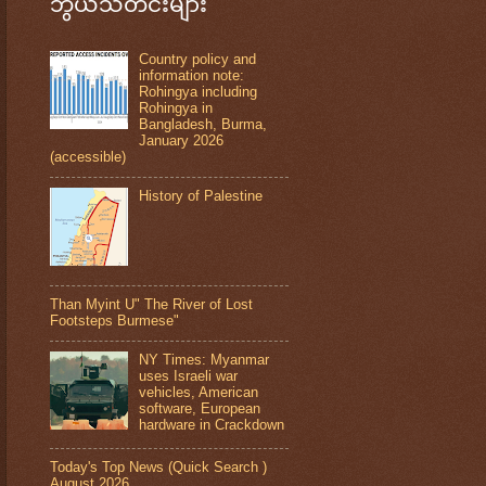
ဘွယ်သတင်းများ
Country policy and
information note:
Rohingya including
Rohingya in
Bangladesh, Burma,
January 2026
(accessible)
History of Palestine
Than Myint U" The River of Lost
Footsteps Burmese"
NY Times: Myanmar
uses Israeli war
vehicles, American
software, European
hardware in Crackdown
Today's Top News (Quick Search )
August 2026