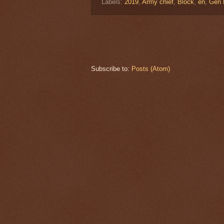
Labels:
2019
,
Army chief
,
Block
,
en
,
Gen 
Subscribe to:
Posts (Atom)