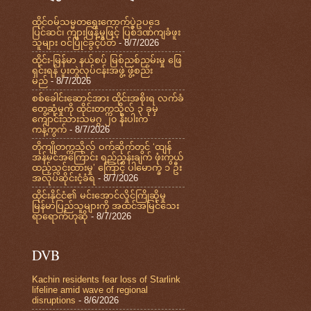
ထိုင်ဝမ်သမ္မတရွေးကောက်ပွဲဥပဒေ
ပြင်ဆင်၊ ကျားဖြန့်မှုဖြင့် ပြစ်ဒဏ်ကျခံဖူး
သူများ ဝင်ပြိုင်ခွင့်ပိတ်
- 8/7/2026
ထိုင်း-မြန်မာ နယ်စပ် မြစ်ညစ်ညမ်းမှု ဖြေ
ရှင်းရန် ပူးတွဲလုပ်ငန်းအဖွဲ့ ဖွဲ့စည်း
မည်
- 8/7/2026
စစ်ခေါင်းဆောင်အား ထိုင်းအစိုးရ လက်ခံ
တွေ့ဆုံမှုကို ထိုင်းတက္ကသိုလ် ၃ ခုမှ
ကျောင်းသားသမဂ္ဂ ၂၀ နီးပါးက
ကန့်ကွက်
- 8/7/2026
တိုကျိုတက္ကသိုလ် ဝက်ဆိုက်တွင် ‘ထျန်
အန်မင်အကြောင်း ရည်ညွှန်းချက် ဖုံးကွယ်
ထည့်သွင်းထားမှု’ ကြောင့် ပါမောက္ခ ၁ ဦး
အလုပ်ဆိုင်းငံ့ခံရ
- 8/7/2026
ထိုင်းနိုင်ငံ၏ မင်းအောင်လှိုင်ကြိုဆိုမှု
မြန်မာပြည်သူများကို အထင်အမြင်သေး
ရာရောက်ဟုဆို
- 8/7/2026
DVB
Kachin residents fear loss of Starlink
lifeline amid wave of regional
disruptions
- 8/6/2026