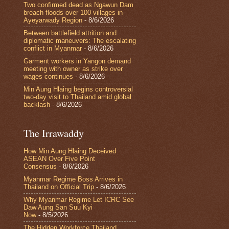
Two confirmed dead as Ngawun Dam
breach floods over 100 villages in
Ayeyarwady Region
- 8/6/2026
Between battlefield attrition and
diplomatic maneuvers: The escalating
conflict in Myanmar
- 8/6/2026
Garment workers in Yangon demand
meeting with owner as strike over
wages continues
- 8/6/2026
Min Aung Hlaing begins controversial
two-day visit to Thailand amid global
backlash
- 8/6/2026
The Irrawaddy
How Min Aung Hlaing Deceived
ASEAN Over Five Point
Consensus
- 8/6/2026
Myanmar Regime Boss Arrives in
Thailand on Official Trip
- 8/6/2026
Why Myanmar Regime Let ICRC See
Daw Aung San Suu Kyi
Now
- 8/5/2026
The Hidden Workforce Thailand