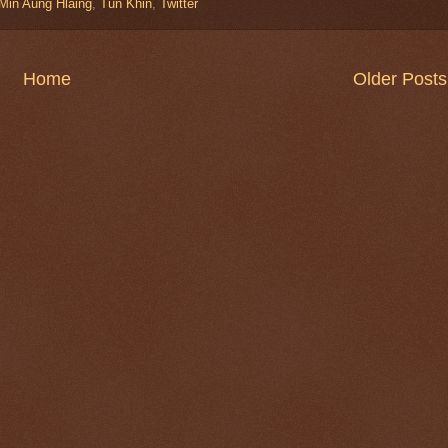
Min Aung Hlaing
,
Tun Khin
,
Twitter
Home
Older Posts