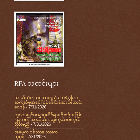
RFA သတင်းများ
အာဆီယံဘုံသဘောတူညီချက်နဲ့ ခွဲခြား
ဆက်ဆံမှုအပေါ် စစ်ခေါင်းဆောင်ဟောင်း
ဝေဖန်
- 7/31/2026
လူသားချင်းစာနာမှုဆိုင်ရာခရီးစဥ်အဖြစ်
မြန်မာကို အာဆီယံအထူးကိုယ်စားလှယ်
သွားမည်
- 7/31/2026
အဖေက စစ်သား၊ သားက
သူပုန်
- 7/31/2026