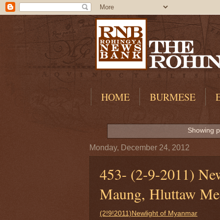
HOME
BURMESE
Showing po
Monday, December 24, 2012
453- (2-9-2011) Ne
Maung, Hluttaw Mee
(2!9!2011)Newlight of Myanmar