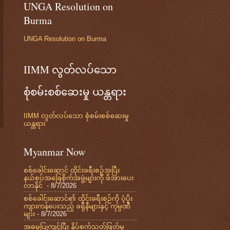
UNGA Resolution on
Burma
UNGA Resolution on Burma
IIMM လွတ်လပ်သော
စုံစမ်းစစ်ဆေးမှု ယန္တရား
IIMM လွတ်လပ်သော စုံစမ်းစစ်ဆေးမှု
ယန္တရား
Myanmar Now
စစ်ခေါင်းဆောင် ထိုင်းခရီးစဉ်အပြီး
နယ်စပ်အခြေစိုက်အဖွဲ့များကို ဖိအားပေး
လာနိုင်
- 8/7/2026
စစ်ခေါင်းဆောင်၏ ထိုင်းခရီးစဉ်ကို ပံ့ပိုး
ကျားကန်ပေးသည့် ခရိုနီများနှင့် ကုမ္ပဏီ
များ
- 8/7/2026
အဓမ္မပြုကျင့်ပြီး နှိပ်စက်သတ်ဖြတ်မှု