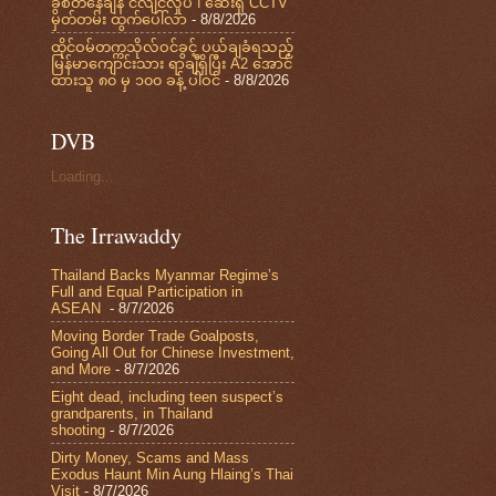
ခွဲစိတ်နေချိန် ငလျင်လှုပ် ၊ ဆေးရုံ CCTV
မှတ်တမ်း ထွက်ပေါ်လာ
- 8/8/2026
ထိုင်ဝမ်တက္ကသိုလ်ဝင်ခွင့် ပယ်ချခံရသည့်
မြန်မာကျောင်းသား ရာချီရှိပြီး A2 အောင်
ထားသူ ၈၀ မှ ၁၀၀ ခန့် ပါဝင်
- 8/8/2026
DVB
Loading...
The Irrawaddy
Thailand Backs Myanmar Regime’s
Full and Equal Participation in
ASEAN
- 8/7/2026
Moving Border Trade Goalposts,
Going All Out for Chinese Investment,
and More
- 8/7/2026
Eight dead, including teen suspect’s
grandparents, in Thailand
shooting
- 8/7/2026
Dirty Money, Scams and Mass
Exodus Haunt Min Aung Hlaing’s Thai
Visit
- 8/7/2026