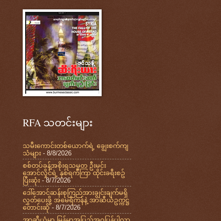
RFA သတင်းများ
သမီးကောင်းတစ်ယောက်ရဲ့ ချွေးစက်ကျ
သံများ
- 8/8/2026
စစ်တပ်ခန့်အစိုးရသမ္မတ ဦးမင်း
အောင်လှိုင်ရဲ့ နှစ်ရက်ကြာ ထိုင်းခရီးစဥ်
ပြီးဆုံး
- 8/7/2026
ဒေါ်အောင်ဆန်းစုကြည်အားချွင်းချက်မရှိ
လွှတ်ပေးဖို့ အမေရိကန်နဲ့ အာဆီယံဥက္ကဋ္ဌ
တောင်းဆို
- 8/7/2026
အာဆီယံမှာ မြန်မာအပြည့်အဝပြန်ပါလာ