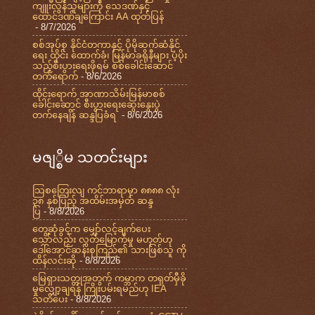
ကျူးလွန်သူများကို သေဒဏ်နှင့်
ထောင်ဒဏ်ချကြောင်း AA ထုတ်ပြန်
- 8/7/2026
စစ်အုပ်စု နိုင်ငံတကာနှင့် ပိုမိုဆက်ဆံနိုင်
ရေး ထိုင်း ထောက်ခံ၊ မြန်မာခရိုနီများ ပံ့ပိုး
သည့်စီးပွားရေးဖိုရမ် စစ်ခေါင်းဆောင်
တက်ရောက်
- 8/6/2026
ထိုင်းရောက် အာဏာသိမ်းမြန်မာစစ်
ခေါင်းဆောင် စီးပွားရေးဆွေးနွေးပွဲ
တက်နေချိန် ဆန္ဒပြခံရ
- 8/6/2026
မဇျ္စိမ သတင်းများ
သြစတြေးလျ ကင်ဘာရာမှာ ၈၈၈၈ လုံး
၃၈ နှစ်ပြည့် အထိမ်းအမှတ် ဆန္ဒ
ပြ
- 8/8/2026
တွေ့ဆုံခွင့်က မျှော်လင့်ချက်ပေး
သော်လည်း လွတ်မြောက်မှု မဟုတ်ဟု
ဒေါ်အောင်ဆန်းစုကြည်၏ သားဖြစ်သူ ကို
ထိန်လင်းဆို
- 8/8/2026
မြေရှားသတ္တုအတွက် ကမ္ဘာက တရုတ်မှီခို
မှုလျှော့ချရန် ကြိုးပမ်းရမည်ဟု IEA
သတိပေး
- 8/8/2026