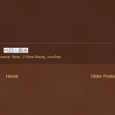
Myanmar
,
News
,
U Shew Maung
,
သတင်းစာ
Home
Older Posts