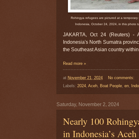
Rohingya refugees are pictured at a temporary 
Indonesia, October 24, 2024, in this photo
JAKARTA, Oct 24 (Reuters) - A
Indonesia's North Sumatra province
the Southeast Asian country withi
Read more »
at
November 21, 2024
No comments:
Labels:
2024
,
Aceh
,
Boat People
,
en
,
Indo
Saturday, November 2, 2024
Nearly 100 Rohingy
in Indonesia’s Aceh