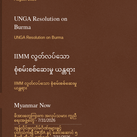
UNGA Resolution on
Burma
UNGA Resolution on Burma
IIMM လွတ်လပ်သော
စုံစမ်းစစ်ဆေးမှု ယန္တရား
IIMM လွတ်လပ်သော စုံစမ်းစစ်ဆေးမှု
ယန္တရား
Myanmar Now
ဖိအားတွေကြားက အလုပ်သမား ကူညီ
ရေးအဖွဲ့တွေ
- 7/31/2026
အွန်လိုင်းငွေလိမ်ဂိုဏ်းများနှင့်
ပတ်သက်၍ DKBA နှင့် ခေါင်းဆောင် ၅