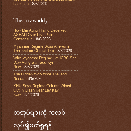
backlash
- 8/6/2026
The Irrawaddy
How Min Aung Hlaing Deceived
ASEAN Over Five Point
Consensus
- 8/6/2026
Myanmar Regime Boss Arrives in
Thailand on Official Trip
- 8/6/2026
Why Myanmar Regime Let ICRC See
Daw Aung San Suu Kyi
Now
- 8/5/2026
The Hidden Workforce Thailand
Needs
- 8/5/2026
KNU Says Regime Column Wiped
Out in Clash Near Lay Kay
Kaw
- 8/4/2026
စာအုပ်များကို ကလစ်
လုပ်၍ဖတ်ရှုရန်