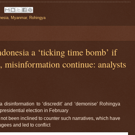
nesia
,
Myanmar
,
Rohingya
ndonesia a ‘ticking time bomb’ if
e, misinformation continue: analysts
a disinformation to ‘discredit’ and ‘demonise’ Rohingya
 presidential election in February
ot been inclined to counter such narratives, which have
gees and led to conflict