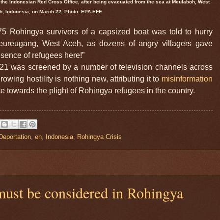
 the Indonesian Red Cross Office, after being evacuated from the sea at Meulaboh, West
h, Indonesia, on March 22. Photo: EPA-EFE
5 Rohingya survivors of a capsized boat was told to hurry
eureugang, West Aceh, as dozens of angry villagers gave
esence of refugees here!”
 21 was screened by a number of television channels across
wing hostility is nothing new, attributing it to
misinformation
ce towards the plight of Rohingya refugees in the country.
Deportation
,
en
,
Indonesia
,
Rohingya Crisis
 must be considered in Rohingya