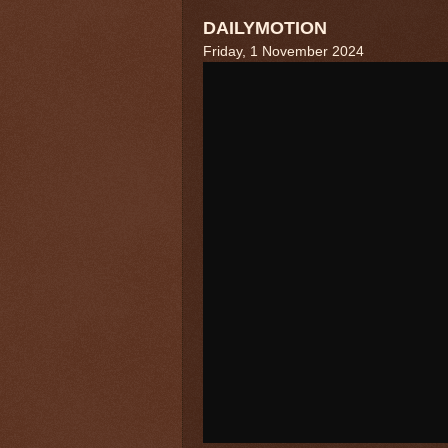
DAILYMOTION
Friday, 1 November 2024
Lat
Six people are dead after 96 Ro
Aceh province by human traffickers
the group. It's the second wave of
in Myanmar.
Link :
Here