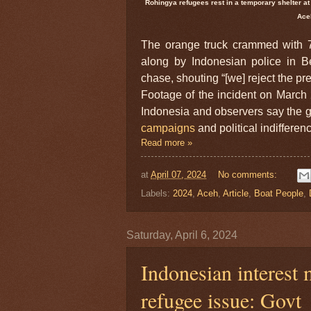
Rohingya refugees rest in a temporary shelter at
Ace
The orange truck crammed with 7
along by Indonesian police in B
chase, shouting “[we] reject the pr
Footage of the incident on March
Indonesia and observers say the gro
campaigns
and political indifferen
Read more »
at
April 07, 2024
No comments:
Labels:
2024
,
Aceh
,
Article
,
Boat People
,
Saturday, April 6, 2024
Indonesian interest
refugee issue: Govt