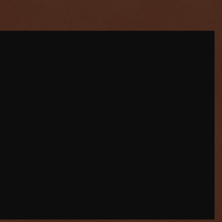
est news bulletin | November 2nd – Morning
hingya refugees were abandoned on a beach in Indonesia's
. Local authorities say they're working to provide support for
 such arrivals within a week as the Rohingya flee persecution