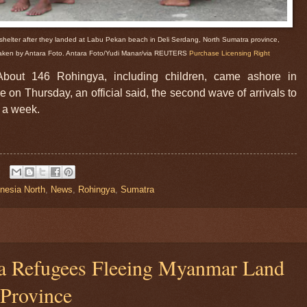
shelter after they landed at Labu Pekan beach in Deli Serdang, North Sumatra province,
 taken by Antara Foto. Antara Foto/Yudi Manar/via REUTERS
Purchase Licensing Right
bout 146 Rohingya, including children, came ashore in
 on Thursday, an official said, the second wave of arrivals to
n a week.
nesia North
,
News
,
Rohingya
,
Sumatra
a Refugees Fleeing Myanmar Land
 Province