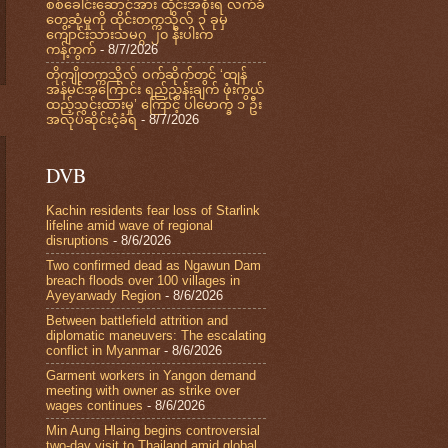
စစ်ခေါင်းဆောင်အား ထိုင်းအစိုးရ လက်ခံ
တွေ့ဆုံမှုကို ထိုင်းတက္ကသိုလ် ၃ ခုမှ
ကျောင်းသားသမဂ္ဂ ၂၀ နီးပါးက
ကန့်ကွက်
- 8/7/2026
တိုကျိုတက္ကသိုလ် ဝက်ဆိုက်တွင် ‘ထျန်
အန်မင်အကြောင်း ရည်ညွှန်းချက် ဖုံးကွယ်
ထည့်သွင်းထားမှု’ ကြောင့် ပါမောက္ခ ၁ ဦး
အလုပ်ဆိုင်းငံ့ခံရ
- 8/7/2026
DVB
Kachin residents fear loss of Starlink
lifeline amid wave of regional
disruptions
- 8/6/2026
Two confirmed dead as Ngawun Dam
breach floods over 100 villages in
Ayeyarwady Region
- 8/6/2026
Between battlefield attrition and
diplomatic maneuvers: The escalating
conflict in Myanmar
- 8/6/2026
Garment workers in Yangon demand
meeting with owner as strike over
wages continues
- 8/6/2026
Min Aung Hlaing begins controversial
two-day visit to Thailand amid global