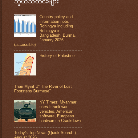
ဘွယ်သတင်းများ
Country policy and
information note:
Rohingya including
Rohingya in
Bangladesh, Burma,
January 2026
(accessible)
History of Palestine
Than Myint U" The River of Lost
Footsteps Burmese"
NY Times: Myanmar
uses Israeli war
vehicles, American
software, European
hardware in Crackdown
Today's Top News (Quick Search )
August 2026