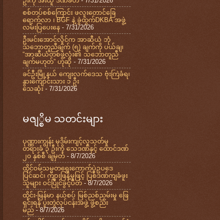
ဦးကို အီးယူ ဒဏ်ခတ်
- 7/31/2026
စစ်တပ်စစ်ကြောင်း ဖလူးတောင်ခြေ
ရောက်လာ ၊ BGF နဲ့ ခွဲထွက်DKBA အဖွဲ့
လမ်းပြပေးနေ
- 7/31/2026
ဦးမင်းအောင်လှိုင်က အာဆီယံ ဘုံ
သဘောတူညီချက် (၅) ချက်ကို ပယ်ချ၊
“အာဆီယံတစ်ဖွဲ့လုံး၏ သဘောတူညီ
ချက်မဟုတ်” ဟုဆို
- 7/31/2026
ခင်ဦးမြို့နယ် ကျေးလက်ဒေသ ဗုံးကြဲခံရ၊
နွားကျောင်းသား ၁ ဦး
သေဆုံး
- 7/31/2026
မဇျ္စိမ သတင်းများ
ပုဏ္ဏားကျွန်း မုဒိမ်းကျင့်လူသတ်မှု
တရားခံ ၃ ဦးကို သေဒဏ်နှင့် ထောင်ဒဏ်
၂၀ နှစ်စီ ချမှတ်
- 8/7/2026
ထိုင်ဝမ်သမ္မတရွေးကောက်ပွဲဥပဒေ
ပြင်ဆင်၊ ကျားဖြန့်မှုဖြင့် ပြစ်ဒဏ်ကျခံဖူး
သူများ ဝင်ပြိုင်ခွင့်ပိတ်
- 8/7/2026
ထိုင်း-မြန်မာ နယ်စပ် မြစ်ညစ်ညမ်းမှု ဖြေ
ရှင်းရန် ပူးတွဲလုပ်ငန်းအဖွဲ့ ဖွဲ့စည်း
မည်
- 8/7/2026