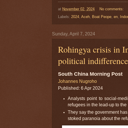
at
November 02, 2024
No comments:
Labels:
2024
,
Aceh
,
Boat Peope
,
en
,
Indo
Sunday, April 7, 2024
Rohingya crisis in I
political indifferenc
South China Morning Post
Johannes Nugroho
Published: 6 Apr 2024
Analysts point to social-medi
refugees in the lead-up to the
They say the government has n
stoked paranoia about the refu