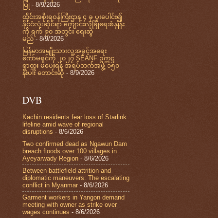
ပြု
- 8/9/2026
ထိုင်းအစိုးရဝန်ကြီးဌာန ၄ ခု ပူးပေါင်း၍
နိုင်ငံလုံးဆိုင်ရာ ကျောင်းလုံခြုံရေးစံနှုန်း
ကို ရက် ၉၀ အတွင်း ရေးဆွဲ
မည်
- 8/9/2026
မြန်မာအမျိုးသားလူ့အခွင့်အရေး
ကော်မရှင်ကို ၂၀၂၇ SEANF ဥက္ကဋ္ဌ
ရာထူး မပေးရန် အရပ်ဘက်အဖွဲ့ ၁၅၀
နီးပါး တောင်းဆို
- 8/9/2026
DVB
Kachin residents fear loss of Starlink
lifeline amid wave of regional
disruptions
- 8/6/2026
Two confirmed dead as Ngawun Dam
breach floods over 100 villages in
Ayeyarwady Region
- 8/6/2026
Between battlefield attrition and
diplomatic maneuvers: The escalating
conflict in Myanmar
- 8/6/2026
Garment workers in Yangon demand
meeting with owner as strike over
wages continues
- 8/6/2026