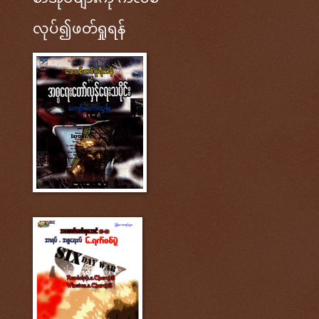
လုပ်၍ဖတ်ရှုရန်