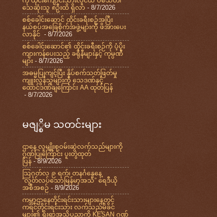
ကို ထိုင်းကျောင်းသားလူငယ် ပစ်သတ်၊
သေဆုံးသူ ၈ဦးထိ ရှိလာ
- 8/7/2026
စစ်ခေါင်းဆောင် ထိုင်းခရီးစဉ်အပြီး
နယ်စပ်အခြေစိုက်အဖွဲ့များကို ဖိအားပေး
လာနိုင်
- 8/7/2026
စစ်ခေါင်းဆောင်၏ ထိုင်းခရီးစဉ်ကို ပံ့ပိုး
ကျားကန်ပေးသည့် ခရိုနီများနှင့် ကုမ္ပဏီ
များ
- 8/7/2026
အဓမ္မပြုကျင့်ပြီး နှိပ်စက်သတ်ဖြတ်မှု
ကျူးလွန်သူများကို သေဒဏ်နှင့်
ထောင်ဒဏ်ချကြောင်း AA ထုတ်ပြန်
- 8/7/2026
မဇျ္စိမ သတင်းများ
ဌာနေ လူမျိုးစုဝမ်းဆွဲလက်သည်များကို
ဂုဏ်ပြုကြောင်း ပူးတွဲထုတ်
ပြန်
- 8/9/2026
သြဂုတ်လ ၉ ရက်၊ တနင်္ဂနွေနေ့
“လွတ်လပ်သောမြန်မာ့အသံ” ရေဒီယို
အစီအစဉ်
- 8/9/2026
ကမ္ဘာ့ဌာနေတိုင်းရင်းသားများနေ့တွင်
ကရင်တိုင်းရင်းသား လက်သည်မိခင်
များ၏ ရိုးရာအသိပညာကို KESAN ဂုဏ်