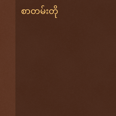
စာတမ်းတို